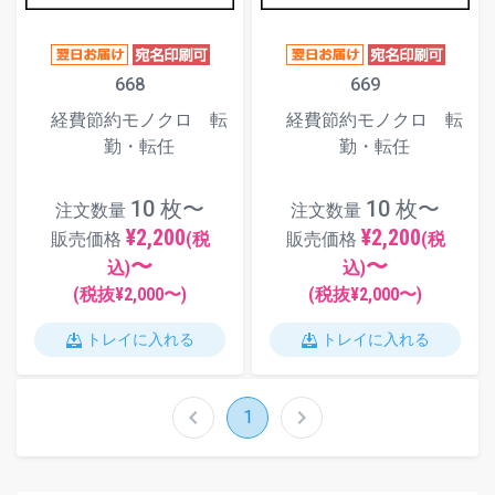
668
669
経費節約モノクロ 転
経費節約モノクロ 転
勤・転任
勤・転任
10 枚〜
10 枚〜
注文数量
注文数量
¥2,200
¥2,200
販売価格
(税
販売価格
(税
〜
〜
込)
込)
(税抜¥
2,000
〜)
(税抜¥
2,000
〜)
トレイに入れる
トレイに入れる
chevron_left
chevron_right
1