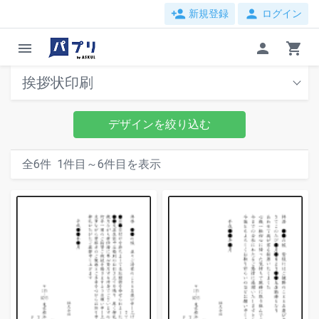
person_add
person
新規登録
ログイン
menu
person
shopping_cart
挨拶状印刷
デザインを絞り込む
全
6
件
1
件目～
6
件目を表示