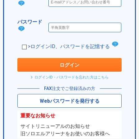
ログ
イン
パスワード
IDと
パス
は？
ワー
チ
>ログインID、パスワードを記憶する
ド
ェ
は？
ッ
ログイン
ク
ログインID・パスワードを忘れた方はこちら
ボ
FAX注文でご登録済みの方
ッ
Webパスワードを発行する
ク
ス
重要なお知らせ
サイトリニューアルのお知らせ
旧ソロエルアリーナをお使いのお客様へ