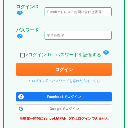
ログインID
ログ
イン
パスワード
IDと
パス
は？
ワー
(パ
チ
ド
>ログインID、パスワードを記憶する
プ
ェ
は？
リ)
ログイン
ッ
(パ
ク
プ
ログインID・パスワードを忘れた方はこちら
ボ
リ)
ッ
Facebookでログイン
ク
Googleでログイン
ス
※現在一時的にYahoo!JAPAN IDではログインできません
(パ