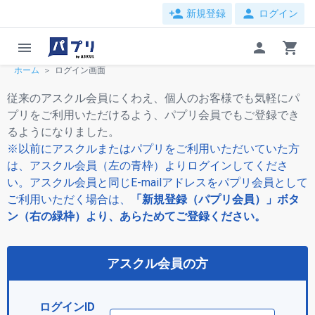
person_add
person
新規登録
ログイン
menu
person
shopping_cart
ホーム
ログイン画面
従来のアスクル会員にくわえ、個人のお客様でも気軽にパ
プリをご利用いただけるよう、パプリ会員でもご登録でき
るようになりました。
※以前にアスクルまたはパプリをご利用いただいていた方
は、アスクル会員（左の青枠）よりログインしてくださ
い。アスクル会員と同じE-mailアドレスをパプリ会員として
ご利用いただく場合は、
「新規登録（パプリ会員）」ボタ
ン（右の緑枠）より、あらためてご登録ください。
アスクル会員の方
ログインID