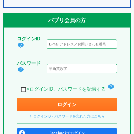
パプリ会員の方
ログインID
ログ
イン
パスワード
IDと
パス
は？
ワー
(パ
チ
ド
>ログインID、パスワードを記憶する
プ
ェ
は？
リ)
ログイン
ッ
(パ
ク
プ
ログインID・パスワードを忘れた方はこちら
ボ
リ)
ッ
Facebookでログイン