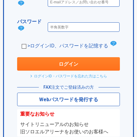
ログ
イン
パスワード
IDと
パス
は？
ワー
チ
>ログインID、パスワードを記憶する
ド
ェ
は？
ッ
ログイン
ク
ログインID・パスワードを忘れた方はこちら
ボ
FAX注文でご登録済みの方
ッ
Webパスワードを発行する
ク
ス
重要なお知らせ
サイトリニューアルのお知らせ
旧ソロエルアリーナをお使いのお客様へ