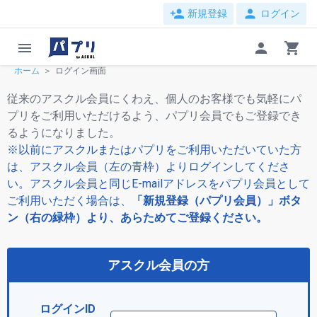
person_add
person
新規登録
ログイン
menu
person
shopping_cart
ホーム
ログイン画面
従来のアスクル会員にくわえ、個人のお客様でも気軽にパ
プリをご利用いただけるよう、パプリ会員でもご登録でき
るようになりました。
※以前にアスクルまたはパプリをご利用いただいていた方
は、アスクル会員（左の青枠）よりログインしてくださ
い。アスクル会員と同じE-mailアドレスをパプリ会員として
ご利用いただく場合は、
「新規登録（パプリ会員）」ボタ
ン（右の緑枠）より、あらためてご登録ください。
アスクル会員の方
ログインID