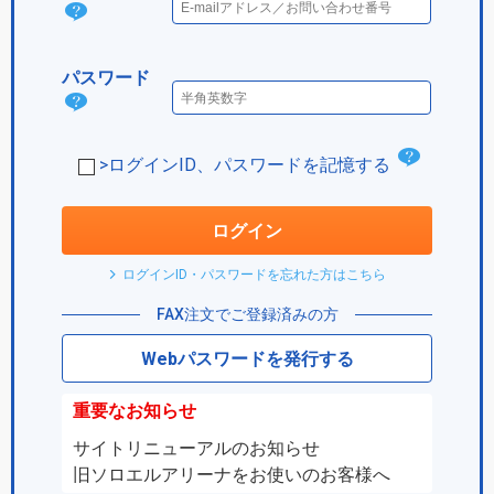
ログ
イン
パスワード
IDと
パス
は？
ワー
チ
>ログインID、パスワードを記憶する
ド
ェ
は？
ッ
ログイン
ク
ログインID・パスワードを忘れた方はこちら
ボ
FAX注文でご登録済みの方
ッ
Webパスワードを発行する
ク
ス
重要なお知らせ
サイトリニューアルのお知らせ
旧ソロエルアリーナをお使いのお客様へ