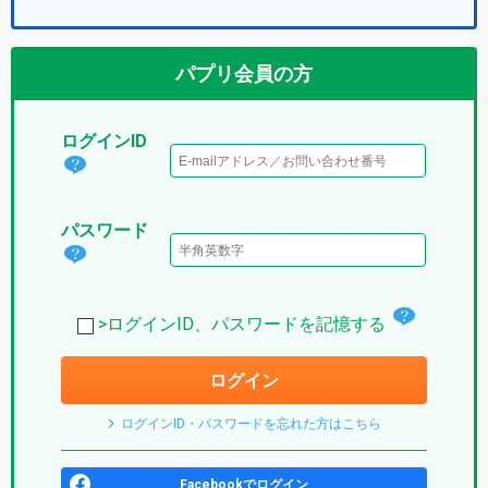
パプリ会員の方
ログインID
ログ
イン
パスワード
IDと
パス
は？
ワー
(パ
チ
ド
>ログインID、パスワードを記憶する
プ
ェ
は？
リ)
ログイン
ッ
(パ
ク
プ
ログインID・パスワードを忘れた方はこちら
ボ
リ)
ッ
Facebookでログイン