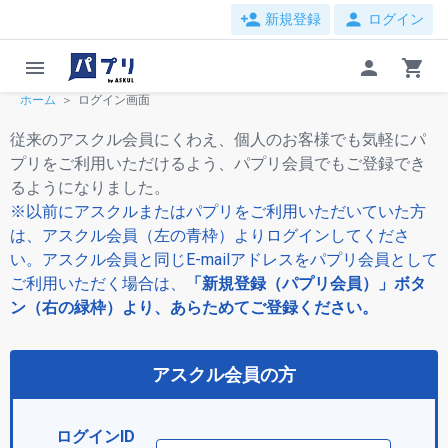
person_add
person
新規登録
ログイン
menu
person
shopping_cart
ホーム
ログイン画面
従来のアスクル会員にくわえ、個人のお客様でも気軽にパ
プリをご利用いただけるよう、パプリ会員でもご登録でき
るようになりました。
※以前にアスクルまたはパプリをご利用いただいていた方
は、アスクル会員（左の青枠）よりログインしてくださ
い。アスクル会員と同じE-mailアドレスをパプリ会員として
ご利用いただく場合は、
「新規登録（パプリ会員）」ボタ
ン（右の緑枠）より、あらためてご登録ください。
アスクル会員の方
ログインID