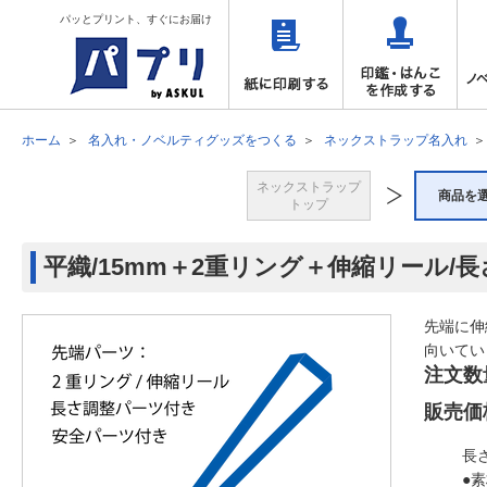
パッとプリント、すぐにお届け
ホーム
名入れ・ノベルティグッズをつくる
ネックストラップ名入れ
ネックストラップ
商品を
トップ
平織/15mm＋2重リング＋伸縮リール/
先端に伸
向いてい
注文数
販売価
長
●