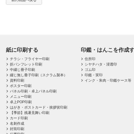
前の画面へ戻る
紙に印刷する
印鑑・はんこを作成
チラシ・フライヤー印刷
住所印
折パンフレット印刷
シヤチハタ・浸透印
中綴じ冊子印刷
ゴム印
綴じ無し冊子印刷（スクラム製本）
印鑑・実印
資料印刷
インク・朱肉・印鑑ケース等
ポスター印刷
パネル印刷・卓上パネル印刷
メニュー印刷
卓上POP印刷
はがき・ポストカード・挨拶状印刷
【季節】残暑見舞い印刷
カード印刷
名刺作成
封筒印刷