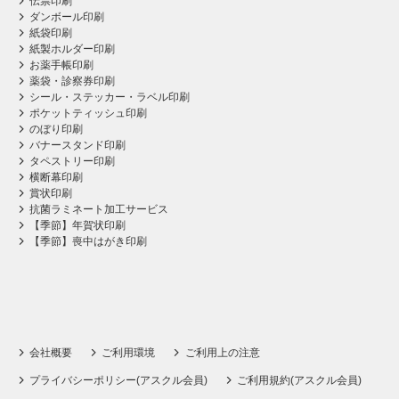
伝票印刷
ダンボール印刷
紙袋印刷
紙製ホルダー印刷
お薬手帳印刷
薬袋・診察券印刷
シール・ステッカー・ラベル印刷
ポケットティッシュ印刷
のぼり印刷
バナースタンド印刷
タペストリー印刷
横断幕印刷
賞状印刷
抗菌ラミネート加工サービス
【季節】年賀状印刷
【季節】喪中はがき印刷
会社概要
ご利用環境
ご利用上の注意
プライバシーポリシー(アスクル会員)
ご利用規約(アスクル会員)