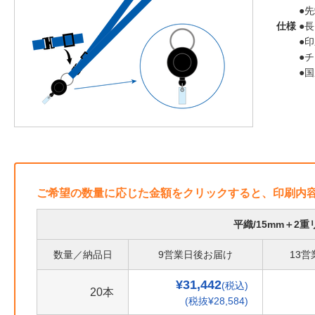
●
仕様
●長
●
●
●
ご希望の数量に応じた金額をクリックすると、印刷内
平織/15mm＋2
数量／納品日
9営業日後お届け
13
¥31,442
(税込)
20本
(税抜¥28,584)