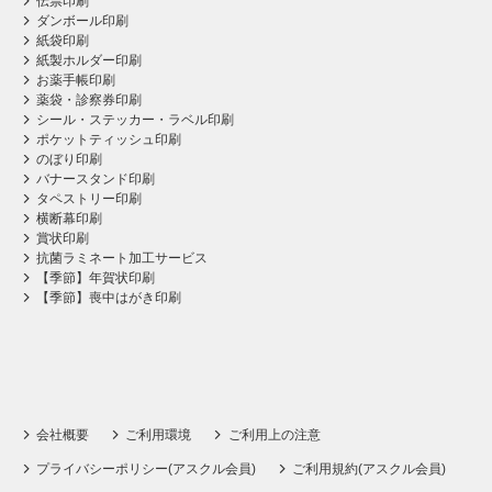
伝票印刷
ダンボール印刷
紙袋印刷
紙製ホルダー印刷
お薬手帳印刷
薬袋・診察券印刷
シール・ステッカー・ラベル印刷
ポケットティッシュ印刷
のぼり印刷
バナースタンド印刷
タペストリー印刷
横断幕印刷
賞状印刷
抗菌ラミネート加工サービス
【季節】年賀状印刷
【季節】喪中はがき印刷
会社概要
ご利用環境
ご利用上の注意
プライバシーポリシー(アスクル会員)
ご利用規約(アスクル会員)