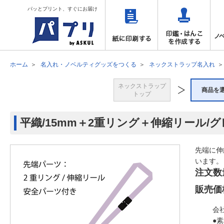
パッとプリント、すぐにお届け
ホーム
名入れ・ノベルティグッズをつくる
ネックストラップ名入れ
ネックストラップ
商品を
トップ
平織/15mm＋2重リング＋伸縮リール/
先端に伸
います。
注文数
販売価
会
●