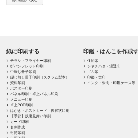
前の画面へ戻る
紙に印刷する
印鑑・はんこを作成
チラシ・フライヤー印刷
住所印
折パンフレット印刷
シヤチハタ・浸透印
中綴じ冊子印刷
ゴム印
綴じ無し冊子印刷（スクラム製本）
印鑑・実印
資料印刷
インク・朱肉・印鑑ケース等
ポスター印刷
パネル印刷・卓上パネル印刷
メニュー印刷
卓上POP印刷
はがき・ポストカード・挨拶状印刷
【季節】残暑見舞い印刷
カード印刷
名刺作成
封筒印刷