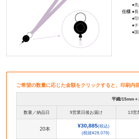
●
仕様
●長
●
●
●
ご希望の数量に応じた金額をクリックすると、印刷内
平織/15mm
数量／納品日
9営業日後お届け
13
¥30,885
(税込)
20本
(税抜¥28,078)