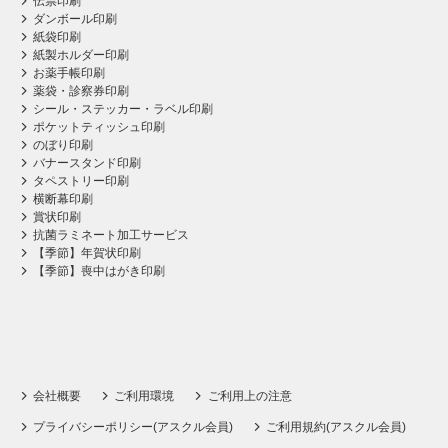
伝票印刷
ダンボール印刷
紙袋印刷
紙製ホルダー印刷
お薬手帳印刷
薬袋・診察券印刷
シール・ステッカー・ラベル印刷
ポケットティッシュ印刷
のぼり印刷
バナースタンド印刷
タペストリー印刷
横断幕印刷
賞状印刷
抗菌ラミネート加工サービス
【季節】年賀状印刷
【季節】喪中はがき印刷
会社概要
ご利用環境
ご利用上の注意
プライバシーポリシー(アスクル会員)
ご利用規約(アスクル会員)