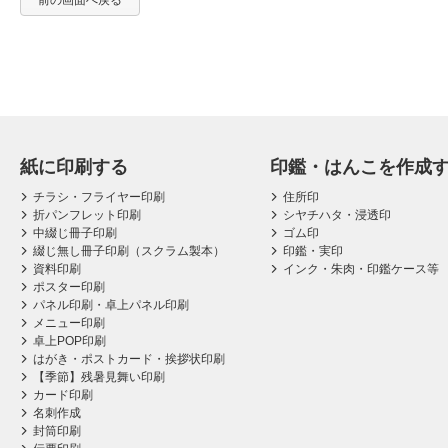
前の画面へ戻る
紙に印刷する
印鑑・はんこを作成
チラシ・フライヤー印刷
住所印
折パンフレット印刷
シヤチハタ・浸透印
中綴じ冊子印刷
ゴム印
綴じ無し冊子印刷（スクラム製本）
印鑑・実印
資料印刷
インク・朱肉・印鑑ケース等
ポスター印刷
パネル印刷・卓上パネル印刷
メニュー印刷
卓上POP印刷
はがき・ポストカード・挨拶状印刷
【季節】残暑見舞い印刷
カード印刷
名刺作成
封筒印刷