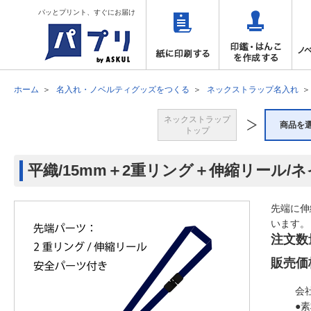
パッとプリント、すぐにお届け
ホーム
名入れ・ノベルティグッズをつくる
ネックストラップ名入れ
ネックストラップ
商品を
トップ
平織/15mm＋2重リング＋伸縮リール/
先端に伸
います。
注文数
販売価
会
●