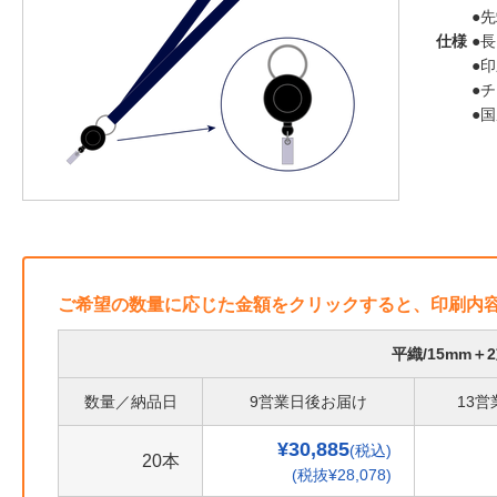
●
仕様
●長
●
●
●
ご希望の数量に応じた金額をクリックすると、印刷内
平織/15mm
数量／納品日
9営業日後お届け
13
¥30,885
(税込)
20本
(税抜¥28,078)