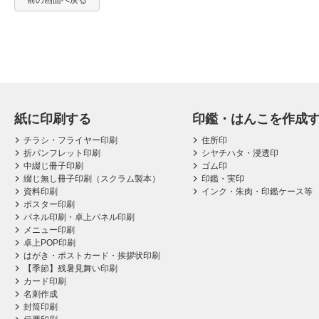
前の画面へ戻る
紙に印刷する
印鑑・はんこを作成
チラシ・フライヤー印刷
住所印
折パンフレット印刷
シヤチハタ・浸透印
中綴じ冊子印刷
ゴム印
綴じ無し冊子印刷（スクラム製本）
印鑑・実印
資料印刷
インク・朱肉・印鑑ケース等
ポスター印刷
パネル印刷・卓上パネル印刷
メニュー印刷
卓上POP印刷
はがき・ポストカード・挨拶状印刷
【季節】残暑見舞い印刷
カード印刷
名刺作成
封筒印刷