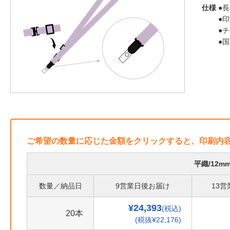
仕様
●長
●
●
●
ご希望の数量に応じた金額をクリックすると、印刷内
平織/12
数量／納品日
9営業日後お届け
13
¥24,393
(税込)
20本
(税抜¥22,176)