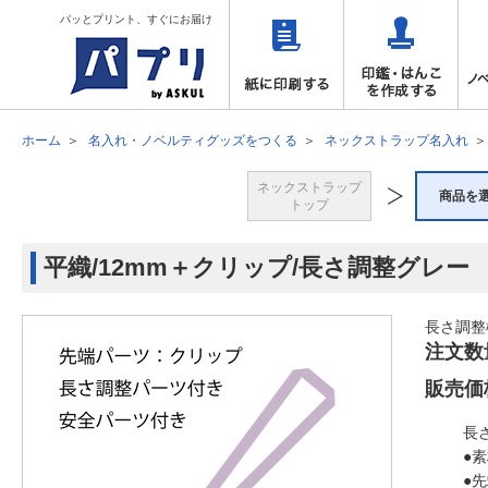
パッとプリント、すぐにお届け
ホーム
名入れ・ノベルティグッズをつくる
ネックストラップ名入れ
ネックストラップ
商品を
トップ
平織/12mm＋クリップ/長さ調整グレー
長さ調整
注文数
販売価
長
●
●