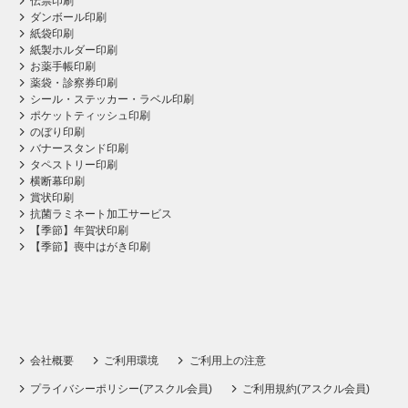
伝票印刷
ダンボール印刷
紙袋印刷
紙製ホルダー印刷
お薬手帳印刷
薬袋・診察券印刷
シール・ステッカー・ラベル印刷
ポケットティッシュ印刷
のぼり印刷
バナースタンド印刷
タペストリー印刷
横断幕印刷
賞状印刷
抗菌ラミネート加工サービス
【季節】年賀状印刷
【季節】喪中はがき印刷
会社概要
ご利用環境
ご利用上の注意
プライバシーポリシー(アスクル会員)
ご利用規約(アスクル会員)