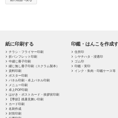
前の画面へ戻る
紙に印刷する
印鑑・はんこを作成
チラシ・フライヤー印刷
住所印
折パンフレット印刷
シヤチハタ・浸透印
中綴じ冊子印刷
ゴム印
綴じ無し冊子印刷（スクラム製本）
印鑑・実印
資料印刷
インク・朱肉・印鑑ケース等
ポスター印刷
パネル印刷・卓上パネル印刷
メニュー印刷
卓上POP印刷
はがき・ポストカード・挨拶状印刷
【季節】残暑見舞い印刷
カード印刷
名刺作成
封筒印刷