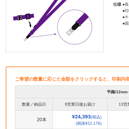
仕様
●長
●
●
●
ご希望の数量に応じた金額をクリックすると、印刷内
平織/12m
数量／納品日
9営業日後お届け
13
¥24,393
(税込)
20本
(税抜¥22,176)