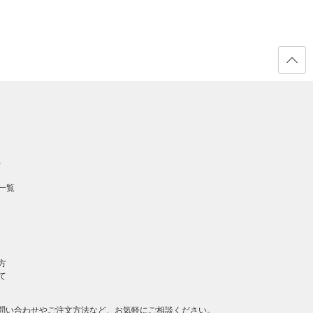
ページ
の先頭
へ戻る
）
一覧
方
て
問い合わせやご注文方法など、お気軽にご相談ください。