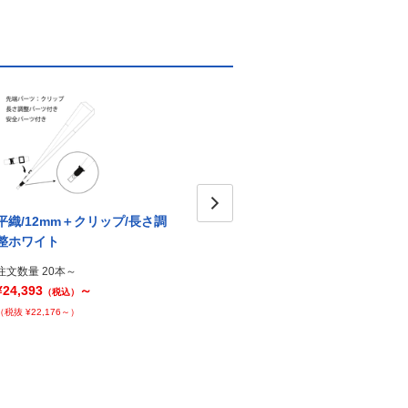
平織/12mm＋クリップ/長さ調
平織/12mm＋クリップ/ブルー
平織/
Next
整ホワイト
整ブ
注文数量 20本～
¥23,672
～
注文数量 20本～
注文数
（税込）
¥24,393
～
¥24,3
（税込）
（税抜 ¥21,520～）
（税抜 ¥22,176～）
（税抜 ¥