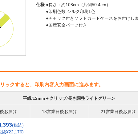
仕様
●長さ：約108cm（片側50.4cm）
●印刷色数:シルク印刷1色
●チャック付きソフトカードケースをお付けしま
●国産安全パーツ付き
リックすると、印刷内容入力画面に進みます。
平織/12mm＋クリップ/長さ調整ライトグリーン
日後お届け
13営業日後お届け
21営業日後お届け
4,393
(税込)
税抜¥22,176)