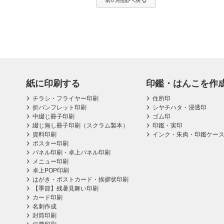
前の画面へ戻る
紙に印刷する
印鑑・はんこを作
チラシ・フライヤー印刷
住所印
折パンフレット印刷
シヤチハタ・浸透印
中綴じ冊子印刷
ゴム印
綴じ無し冊子印刷（スクラム製本）
印鑑・実印
資料印刷
インク・朱肉・印鑑ケー
ポスター印刷
パネル印刷・卓上パネル印刷
メニュー印刷
卓上POP印刷
はがき・ポストカード・挨拶状印刷
【季節】残暑見舞い印刷
カード印刷
名刺作成
封筒印刷