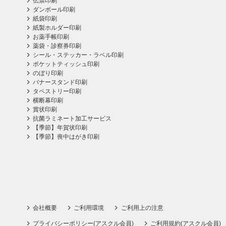
伝票印刷
ダンボール印刷
紙袋印刷
紙製ホルダー印刷
お薬手帳印刷
薬袋・診察券印刷
シール・ステッカー・ラベル印刷
ポケットティッシュ印刷
のぼり印刷
バナースタンド印刷
タペストリー印刷
横断幕印刷
賞状印刷
抗菌ラミネート加工サービス
【季節】年賀状印刷
【季節】喪中はがき印刷
会社概要
ご利用環境
ご利用上の注意
プライバシーポリシー(アスクル会員)
ご利用規約(アスクル会員)