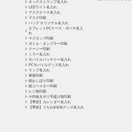
ネックストラップ名入れ
LEDライト名入れ
マスクケース名入れ
マスク印刷
バッグ オリジナル名入れ
タブレットPCケース・ポーチ名入
れ
マグカップ印刷
ボトル・タンブラー印刷
クージー印刷
ミラー名入れ
モバイルバッテリー名入れ
PCモバイルグッズ名入れ
ラップ名入れ
箸袋印刷
紙おしぼり印刷
紙コースター印刷
レジ袋印刷
小判抜きポリ手提げ袋印刷
【季節】カレンダー名入れ
【季節】うちわ&冷却グッズ名入れ