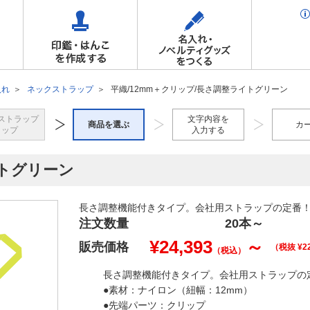
入れ
ネックストラップ
平織/12mm＋クリップ/長さ調整ライトグリーン
ストラップ
文字内容を
商品を選ぶ
カ
トップ
入力する
イトグリーン
長さ調整機能付きタイプ。会社用ストラップの定番
注文数量
20本
～
¥
24,393
～
販売価格
（税抜 ¥
2
（税込）
長さ調整機能付きタイプ。会社用ストラップの
●素材：ナイロン（紐幅：12mm）
●先端パーツ：クリップ