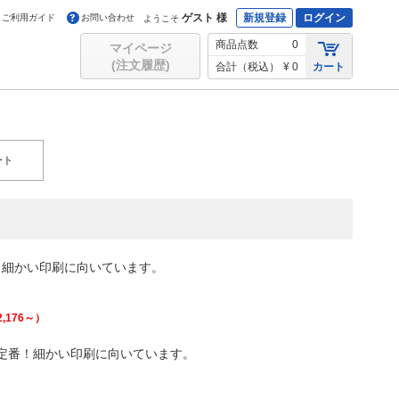
ゲスト 様
新規登録
ログイン
ご利用ガイド
お問い合わせ
ようこそ
商品点数
0
マイページ
(注文履歴)
合計（税込）
¥ 0
カート
ート
！細かい印刷に向いています。
2,176
～）
定番！細かい印刷に向いています。