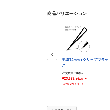
商品バリエーション
平織/12mm＋クリップ/ブラッ
Prev
ク
注文数量 20本～
¥23,672
～
（税込）
（税抜 ¥21,520～）