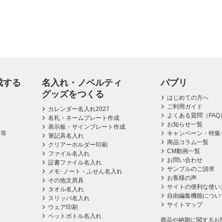
成する
名入れ・ノベルティ
パプリ
グッズをつくる
はじめての方へ
ご利用ガイド
カレンダー名入れ2027
よくある質問（FAQ
名札・ネームプレート作成
お知らせ一覧
表示板・サインプレート作成
ス等
キャンペーン・特集
筆記具名入れ
商品コラム一覧
クリアーホルダー印刷
CM動画一覧
ファイル名入れ
お問い合わせ
証書ファイル名入れ
サンプルのご請求
メモ･ノート・ふせん名入れ
お客様の声
その他文房具
サイトの便利な使い
タオル名入れ
自由編集機能につい
スリッパ名入れ
サイトマップ
ウェア印刷
ペットボトル名入れ
商品や納期に関するお