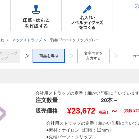
入れ
ネックストラップ
平織/12mm＋クリップ/グレー
ストラップ
文字内容を
商品を選ぶ
カ
トップ
入力する
会社用ストラップの定番！細かい印刷に向いていま
注文数量
20本
～
¥
23,672
～
販売価格
（税抜 ¥
2
（税込）
会社用ストラップの定番！細かい印刷に向いて
●素材：ナイロン（紐幅：12mm）
●先端パーツ：クリップ