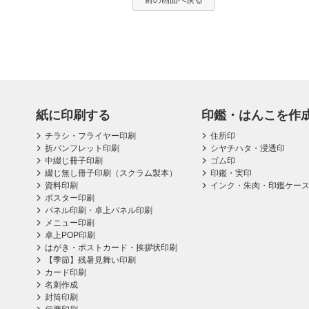
前の画面へ戻る
紙に印刷する
印鑑・はんこを作
チラシ・フライヤー印刷
住所印
折パンフレット印刷
シヤチハタ・浸透印
中綴じ冊子印刷
ゴム印
綴じ無し冊子印刷（スクラム製本）
印鑑・実印
資料印刷
インク・朱肉・印鑑ケー
ポスター印刷
パネル印刷・卓上パネル印刷
メニュー印刷
卓上POP印刷
はがき・ポストカード・挨拶状印刷
【季節】残暑見舞い印刷
カード印刷
名刺作成
封筒印刷