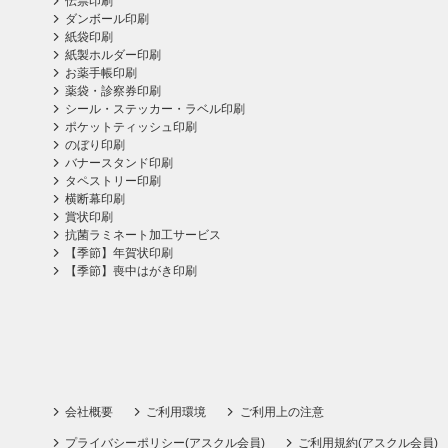
伝票印刷
ダンボール印刷
紙袋印刷
紙製ホルダー印刷
お薬手帳印刷
薬袋・診察券印刷
シール・ステッカー・ラベル印刷
ポケットティッシュ印刷
のぼり印刷
バナースタンド印刷
タペストリー印刷
横断幕印刷
賞状印刷
抗菌ラミネート加工サービス
【季節】年賀状印刷
【季節】喪中はがき印刷
会社概要
ご利用環境
ご利用上の注意
プライバシーポリシー(アスクル会員)
ご利用規約(アスクル会員)