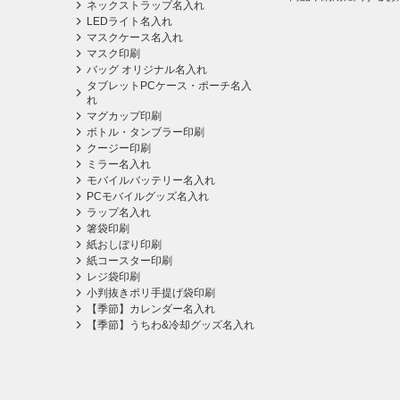
ネックストラップ名入れ
LEDライト名入れ
マスクケース名入れ
マスク印刷
バッグ オリジナル名入れ
タブレットPCケース・ポーチ名入
れ
マグカップ印刷
ボトル・タンブラー印刷
クージー印刷
ミラー名入れ
モバイルバッテリー名入れ
PCモバイルグッズ名入れ
ラップ名入れ
箸袋印刷
紙おしぼり印刷
紙コースター印刷
レジ袋印刷
小判抜きポリ手提げ袋印刷
【季節】カレンダー名入れ
【季節】うちわ&冷却グッズ名入れ