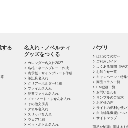
成する
名入れ・ノベルティ
パプリ
グッズをつくる
はじめての方へ
ご利用ガイド
カレンダー名入れ2027
よくある質問（FAQ
名札・ネームプレート作成
お知らせ一覧
表示板・サインプレート作成
ス等
キャンペーン・特集
筆記具名入れ
商品コラム一覧
クリアーホルダー印刷
CM動画一覧
ファイル名入れ
お問い合わせ
証書ファイル名入れ
サンプルのご請求
メモ･ノート・ふせん名入れ
お客様の声
その他文房具
サイトの便利な使い
タオル名入れ
自由編集機能につい
スリッパ名入れ
サイトマップ
ウェア印刷
ペットボトル名入れ
商品や納期に関するお