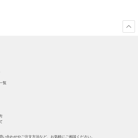
ページ
の先頭
へ戻る
）
一覧
方
て
問い合わせやご注文方法など、お気軽にご相談ください。