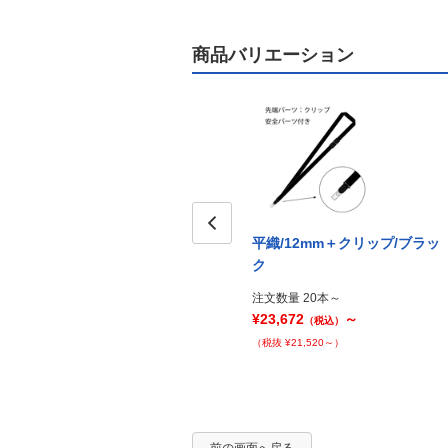
商品バリエーション
平織/12mm＋クリップ/ブラッ
Prev
ク
注文数量 20本～
¥23,672
～
（税込）
（税抜 ¥21,520～）