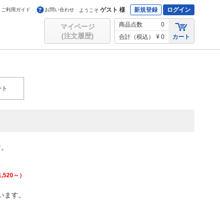
ゲスト 様
新規登録
ログイン
ご利用ガイド
お問い合わせ
ようこそ
商品点数
0
マイページ
(注文履歴)
合計（税込）
¥ 0
カート
ート
す。
1,520
～）
います。