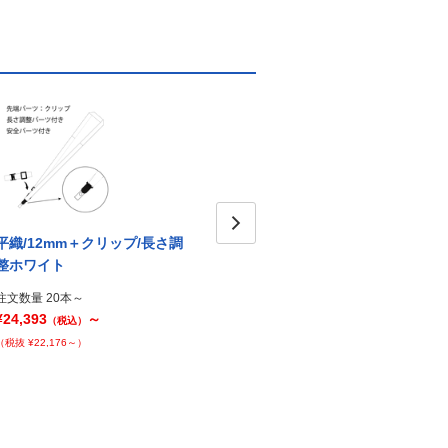
平織/12mm＋クリップ/長さ調
平織/12mm＋クリップ/ブルー
平織/
Next
整ホワイト
整ブ
注文数量 20本～
¥23,672
～
注文数量 20本～
注文数
（税込）
¥24,393
～
¥24,3
（税込）
（税抜 ¥21,520～）
（税抜 ¥22,176～）
（税抜 ¥