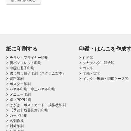
前の画面へ戻る
紙に印刷する
印鑑・はんこを作成
チラシ・フライヤー印刷
住所印
折パンフレット印刷
シヤチハタ・浸透印
中綴じ冊子印刷
ゴム印
綴じ無し冊子印刷（スクラム製本）
印鑑・実印
資料印刷
インク・朱肉・印鑑ケース等
ポスター印刷
パネル印刷・卓上パネル印刷
メニュー印刷
卓上POP印刷
はがき・ポストカード・挨拶状印刷
【季節】残暑見舞い印刷
カード印刷
名刺作成
封筒印刷