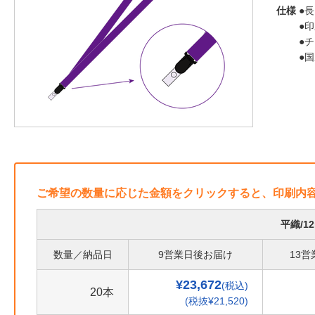
仕様
●長
●
●
●
ご希望の数量に応じた金額をクリックすると、印刷内
平織/1
数量／納品日
9営業日後お届け
13
¥23,672
(税込)
20本
(税抜¥21,520)