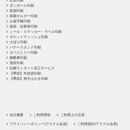
伝票印刷
ダンボール印刷
紙袋印刷
紙製ホルダー印刷
お薬手帳印刷
薬袋・診察券印刷
シール・ステッカー・ラベル印刷
ポケットティッシュ印刷
のぼり印刷
バナースタンド印刷
タペストリー印刷
横断幕印刷
賞状印刷
抗菌ラミネート加工サービス
【季節】年賀状印刷
【季節】喪中はがき印刷
会社概要
ご利用環境
ご利用上の注意
プライバシーポリシー(アスクル会員)
ご利用規約(アスクル会員)