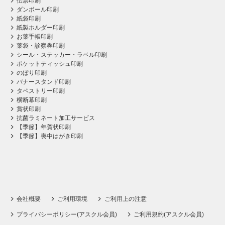
伝票印刷
ダンボール印刷
紙袋印刷
紙製ホルダー印刷
お薬手帳印刷
薬袋・診察券印刷
シール・ステッカー・ラベル印刷
ポケットティッシュ印刷
のぼり印刷
バナースタンド印刷
タペストリー印刷
横断幕印刷
賞状印刷
抗菌ラミネート加工サービス
【季節】年賀状印刷
【季節】喪中はがき印刷
会社概要
ご利用環境
ご利用上の注意
プライバシーポリシー(アスクル会員)
ご利用規約(アスクル会員)