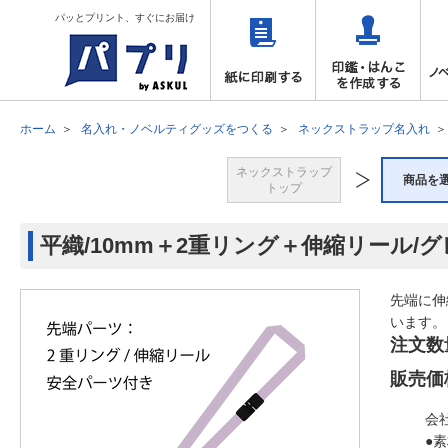
パッとプリント、すぐにお届け
ホーム
名入れ・ノベルティグッズをつくる
ネックストラップ名入れ
ネックストラップ
商品を
トップ
平織/10mm＋2重リング＋伸縮リール/
先端に伸
います。
注文数
販売価
会
●