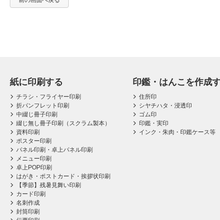
前の画面へ戻る
紙に印刷する
印鑑・はんこを作成
チラシ・フライヤー印刷
住所印
折パンフレット印刷
シヤチハタ・浸透印
中綴じ冊子印刷
ゴム印
綴じ無し冊子印刷（スクラム製本）
印鑑・実印
資料印刷
インク・朱肉・印鑑ケース等
ポスター印刷
パネル印刷・卓上パネル印刷
メニュー印刷
卓上POP印刷
はがき・ポストカード・挨拶状印刷
【季節】残暑見舞い印刷
カード印刷
名刺作成
封筒印刷