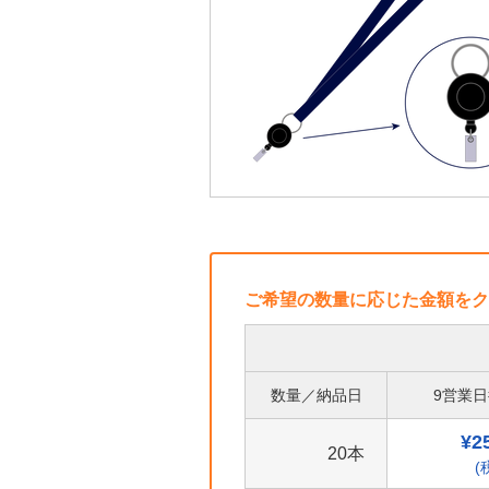
ご希望の数量に応じた金額をク
数量／納品日
9営業
¥2
20本
(