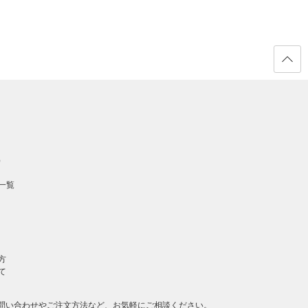
ページ
の先頭
へ戻る
）
一覧
方
て
問い合わせやご注文方法など、お気軽にご相談ください。