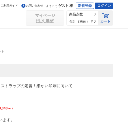
ゲスト 様
新規登録
ログイン
ご利用ガイド
お問い合わせ
ようこそ
商品点数
0
マイページ
(注文履歴)
合計（税込）
¥ 0
カート
ート
用ストラップの定番！細かい印刷に向いて
3,040
～）
います。