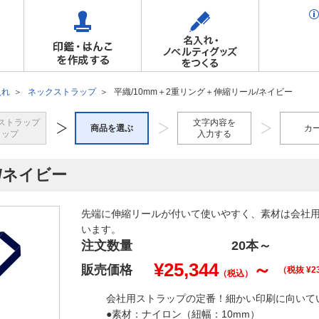
入れ
ネックストラップ
平織/10mm＋2重リング＋伸縮リール/ネイビー
ストラップ
文字内容を
商品を選ぶ
カ
トップ
入力する
/ネイビー
先端に伸縮リールが付いて使いやすく、素材は会社
います。
注文数量
20本
～
¥
25,344
～
販売価格
（税抜 ¥
2
（税込）
会社用ストラップの定番！細かい印刷に向いて
●素材：ナイロン（紐幅：10mm）