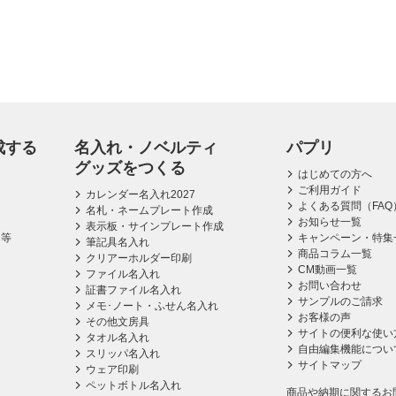
成する
名入れ・ノベルティ
パプリ
グッズをつくる
はじめての方へ
ご利用ガイド
カレンダー名入れ2027
よくある質問（FAQ
名札・ネームプレート作成
お知らせ一覧
表示板・サインプレート作成
ス等
キャンペーン・特集
筆記具名入れ
商品コラム一覧
クリアーホルダー印刷
CM動画一覧
ファイル名入れ
お問い合わせ
証書ファイル名入れ
サンプルのご請求
メモ･ノート・ふせん名入れ
お客様の声
その他文房具
サイトの便利な使い
タオル名入れ
自由編集機能につい
スリッパ名入れ
サイトマップ
ウェア印刷
ペットボトル名入れ
商品や納期に関するお