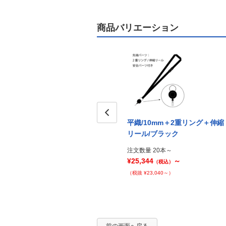
商品バリエーション
平織/10mm＋2重リング＋伸縮
Prev
リール/ブラック
注文数量 20本～
¥25,344
～
（税込）
（税抜 ¥23,040～）