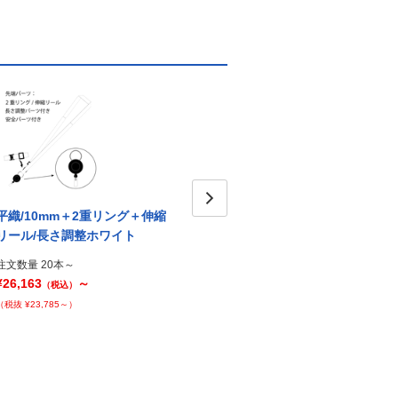
平織/10mm＋2重リング＋伸縮
平織/10mm＋2重リング＋伸縮
平織/
Next
リール/長さ調整ホワイト
リール/ブルー
リー
注文数量 20本～
注文数量 20本～
注文数
¥26,163
～
¥25,344
～
¥26,1
（税込）
（税込）
（税抜 ¥23,785～）
（税抜 ¥23,040～）
（税抜 ¥