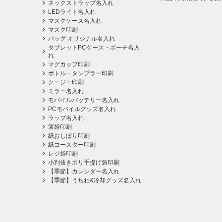
ネックストラップ名入れ
LEDライト名入れ
マスクケース名入れ
マスク印刷
バッグ オリジナル名入れ
タブレットPCケース・ポーチ名入
れ
マグカップ印刷
ボトル・タンブラー印刷
クージー印刷
ミラー名入れ
モバイルバッテリー名入れ
PCモバイルグッズ名入れ
ラップ名入れ
箸袋印刷
紙おしぼり印刷
紙コースター印刷
レジ袋印刷
小判抜きポリ手提げ袋印刷
【季節】カレンダー名入れ
【季節】うちわ&冷却グッズ名入れ