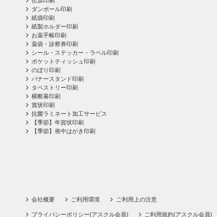
伝票印刷
ダンボール印刷
紙袋印刷
紙製ホルダー印刷
お薬手帳印刷
薬袋・診察券印刷
シール・ステッカー・ラベル印刷
ポケットティッシュ印刷
のぼり印刷
バナースタンド印刷
タペストリー印刷
横断幕印刷
賞状印刷
抗菌ラミネート加工サービス
【季節】年賀状印刷
【季節】喪中はがき印刷
会社概要
ご利用環境
ご利用上の注意
プライバシーポリシー(アスクル会員)
ご利用規約(アスクル会員)