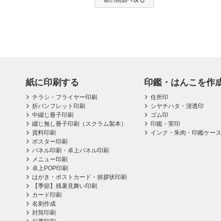
前の画面へ戻る
紙に印刷する
印鑑・はんこを作
チラシ・フライヤー印刷
住所印
折パンフレット印刷
シヤチハタ・浸透印
中綴じ冊子印刷
ゴム印
綴じ無し冊子印刷（スクラム製本）
印鑑・実印
資料印刷
インク・朱肉・印鑑ケー
ポスター印刷
パネル印刷・卓上パネル印刷
メニュー印刷
卓上POP印刷
はがき・ポストカード・挨拶状印刷
【季節】残暑見舞い印刷
カード印刷
名刺作成
封筒印刷