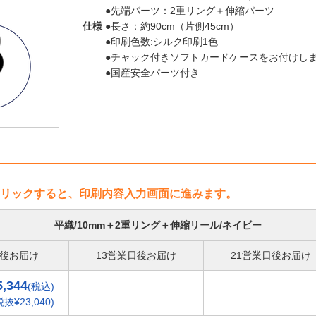
●先端パーツ：2重リング＋伸縮パーツ
仕様
●長さ：約90cm（片側45cm）
●印刷色数:シルク印刷1色
●チャック付きソフトカードケースをお付けしま
●国産安全パーツ付き
リックすると、印刷内容入力画面に進みます。
平織/10mm＋2重リング＋伸縮リール/ネイビー
日後お届け
13営業日後お届け
21営業日後お届け
5,344
(税込)
税抜¥23,040)