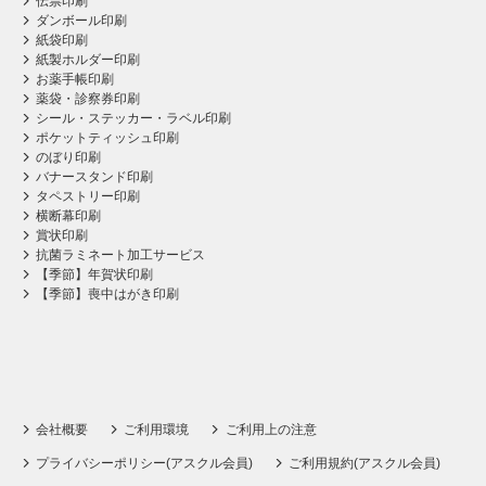
伝票印刷
ダンボール印刷
紙袋印刷
紙製ホルダー印刷
お薬手帳印刷
薬袋・診察券印刷
シール・ステッカー・ラベル印刷
ポケットティッシュ印刷
のぼり印刷
バナースタンド印刷
タペストリー印刷
横断幕印刷
賞状印刷
抗菌ラミネート加工サービス
【季節】年賀状印刷
【季節】喪中はがき印刷
会社概要
ご利用環境
ご利用上の注意
プライバシーポリシー(アスクル会員)
ご利用規約(アスクル会員)