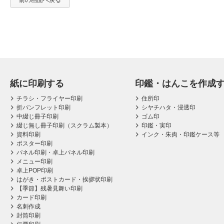
前の画面へ戻る
紙に印刷する
印鑑・はんこを作成
チラシ・フライヤー印刷
住所印
折パンフレット印刷
シヤチハタ・浸透印
中綴じ冊子印刷
ゴム印
綴じ無し冊子印刷（スクラム製本）
印鑑・実印
資料印刷
インク・朱肉・印鑑ケース等
ポスター印刷
パネル印刷・卓上パネル印刷
メニュー印刷
卓上POP印刷
はがき・ポストカード・挨拶状印刷
【季節】残暑見舞い印刷
カード印刷
名刺作成
封筒印刷