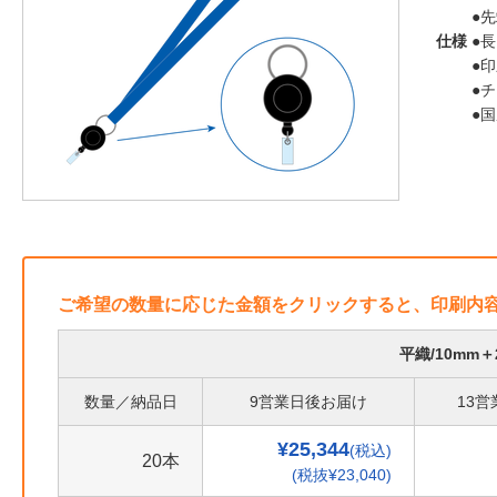
●
仕様
●長
●
●
●
ご希望の数量に応じた金額をクリックすると、印刷内
平織/10mm
数量／納品日
9営業日後お届け
13
¥25,344
(税込)
20本
(税抜¥23,040)