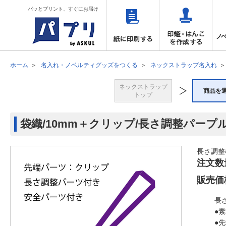
パッとプリント、すぐにお届け
ホーム
名入れ・ノベルティグッズをつくる
ネックストラップ名入れ
ネックストラップ
商品を
トップ
袋織/10mm＋クリップ/長さ調整パープ
長さ調整
注文数
販売価
長
●
●