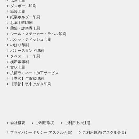
伝票印刷
ダンボール印刷
紙袋印刷
紙製ホルダー印刷
お薬手帳印刷
薬袋・診察券印刷
シール・ステッカー・ラベル印刷
ポケットティッシュ印刷
のぼり印刷
バナースタンド印刷
タペストリー印刷
横断幕印刷
賞状印刷
抗菌ラミネート加工サービス
【季節】年賀状印刷
【季節】喪中はがき印刷
会社概要
ご利用環境
ご利用上の注意
プライバシーポリシー(アスクル会員)
ご利用規約(アスクル会員)