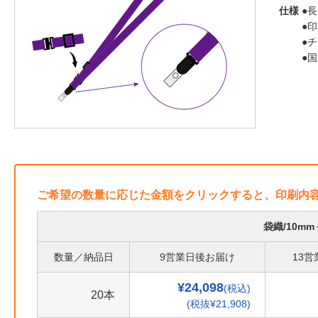
仕様
●長
●
●
●
ご希望の数量に応じた金額をクリックすると、印刷内
袋織/10m
数量／納品日
9営業日後お届け
13
¥24,098
(税込)
20本
(税抜¥21,908)