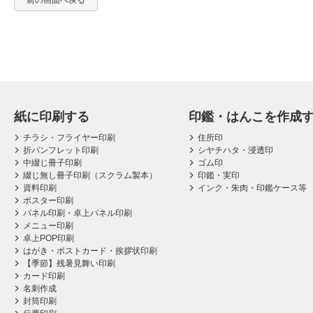
前の画面へ戻る
紙に印刷する
印鑑・はんこを作成
チラシ・フライヤー印刷
住所印
折パンフレット印刷
シヤチハタ・浸透印
中綴じ冊子印刷
ゴム印
綴じ無し冊子印刷（スクラム製本）
印鑑・実印
資料印刷
インク・朱肉・印鑑ケース等
ポスター印刷
パネル印刷・卓上パネル印刷
メニュー印刷
卓上POP印刷
はがき・ポストカード・挨拶状印刷
【季節】残暑見舞い印刷
カード印刷
名刺作成
封筒印刷