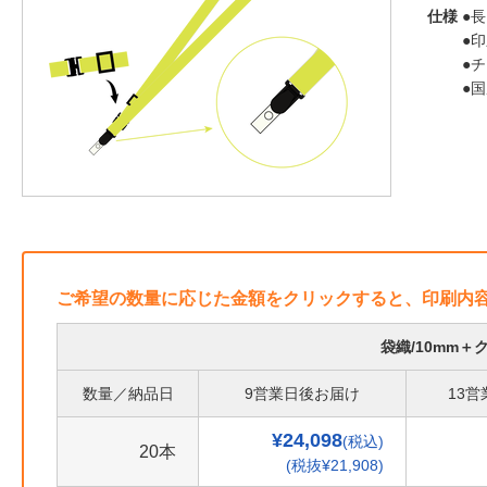
仕様
●長
●
●
●
ご希望の数量に応じた金額をクリックすると、印刷内
袋織/10mm
数量／納品日
9営業日後お届け
13
¥24,098
(税込)
20本
(税抜¥21,908)