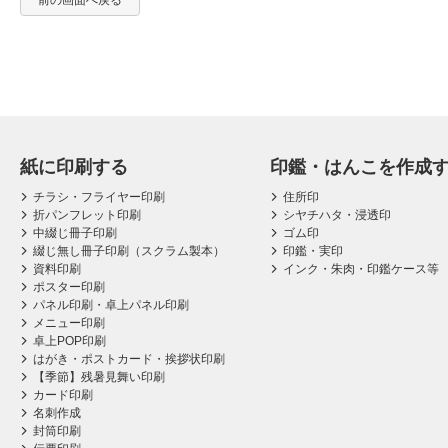
前の画面へ戻る
紙に印刷する
印鑑・はんこを作成
チラシ・フライヤー印刷
住所印
折パンフレット印刷
シヤチハタ・浸透印
中綴じ冊子印刷
ゴム印
綴じ無し冊子印刷（スクラム製本）
印鑑・実印
資料印刷
インク・朱肉・印鑑ケース等
ポスター印刷
パネル印刷・卓上パネル印刷
メニュー印刷
卓上POP印刷
はがき・ポストカード・挨拶状印刷
【季節】残暑見舞い印刷
カード印刷
名刺作成
封筒印刷