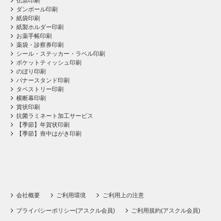
伝票印刷
ダンボール印刷
紙袋印刷
紙製ホルダー印刷
お薬手帳印刷
薬袋・診察券印刷
シール・ステッカー・ラベル印刷
ポケットティッシュ印刷
のぼり印刷
バナースタンド印刷
タペストリー印刷
横断幕印刷
賞状印刷
抗菌ラミネート加工サービス
【季節】年賀状印刷
【季節】喪中はがき印刷
会社概要
ご利用環境
ご利用上の注意
プライバシーポリシー(アスクル会員)
ご利用規約(アスクル会員)