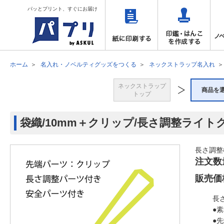
パッとプリント、すぐにお届け
ホーム
名入れ・ノベルティグッズをつくる
ネックストラップ名入れ
ネックストラップ
商品を
トップ
袋織/10mm＋クリップ/長さ調整ライト
長さ調整
注文数
販売価
長
●
●