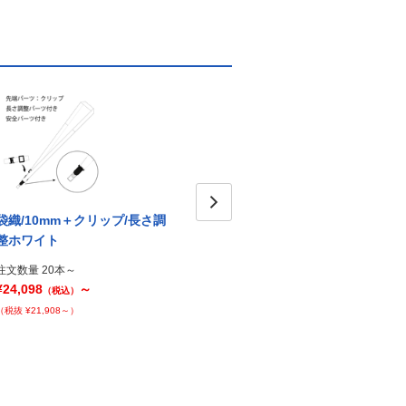
袋織/10mm＋クリップ/長さ調
袋織/10mm＋クリップ/ブルー
袋織/
Next
整ホワイト
整ブ
注文数量 20本～
¥23,278
～
注文数量 20本～
注文数
（税込）
¥24,098
～
¥24,0
（税込）
（税抜 ¥21,162～）
（税抜 ¥21,908～）
（税抜 ¥