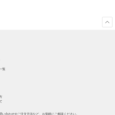
ページ
の先頭
へ戻る
）
一覧
方
て
問い合わせやご注文方法など、お気軽にご相談ください。