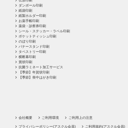
伝票印刷
ダンボール印刷
紙袋印刷
紙製ホルダー印刷
お薬手帳印刷
薬袋・診察券印刷
シール・ステッカー・ラベル印刷
ポケットティッシュ印刷
のぼり印刷
バナースタンド印刷
タペストリー印刷
横断幕印刷
賞状印刷
抗菌ラミネート加工サービス
【季節】年賀状印刷
【季節】喪中はがき印刷
会社概要
ご利用環境
ご利用上の注意
プライバシーポリシー(アスクル会員)
ご利用規約(アスクル会員)