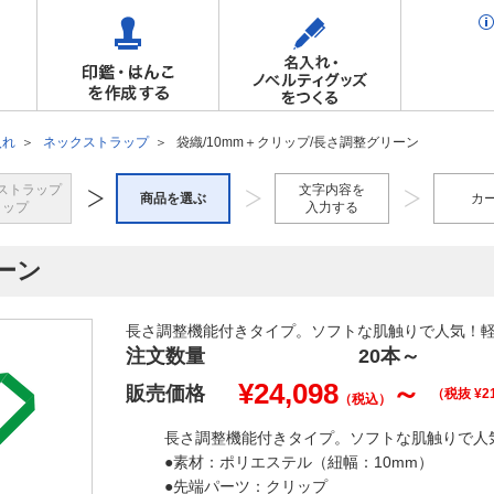
入れ
ネックストラップ
袋織/10mm＋クリップ/長さ調整グリーン
ストラップ
文字内容を
商品を選ぶ
カ
トップ
入力する
ーン
長さ調整機能付きタイプ。ソフトな肌触りで人気！
注文数量
20本
～
¥
24,098
～
販売価格
（税抜 ¥
2
（税込）
長さ調整機能付きタイプ。ソフトな肌触りで人
●素材：ポリエステル（紐幅：10mm）
●先端パーツ：クリップ