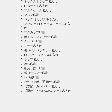
ネックストラップ名入れ
LEDライト名入れ
マスクケース名入れ
マスク印刷
バッグ オリジナル名入れ
タブレットPCケース・ポーチ名入
れ
マグカップ印刷
ボトル・タンブラー印刷
クージー印刷
ミラー名入れ
モバイルバッテリー名入れ
PCモバイルグッズ名入れ
ラップ名入れ
箸袋印刷
紙おしぼり印刷
紙コースター印刷
レジ袋印刷
小判抜きポリ手提げ袋印刷
【季節】カレンダー名入れ
【季節】うちわ&冷却グッズ名入れ