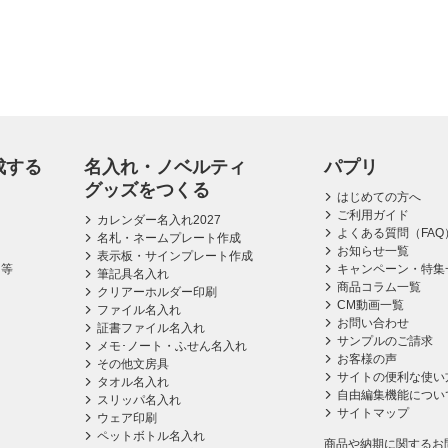
成する
名入れ・ノベルティ
パプリ
グッズをつくる
はじめての方へ
ご利用ガイド
カレンダー名入れ2027
よくある質問（FAQ
名札・ネームプレート作成
お知らせ一覧
表示板・サインプレート作成
ス等
キャンペーン・特集
筆記具名入れ
商品コラム一覧
クリアーホルダー印刷
CM動画一覧
ファイル名入れ
お問い合わせ
証書ファイル名入れ
サンプルのご請求
メモ･ノート・ふせん名入れ
お客様の声
その他文房具
サイトの便利な使い
タオル名入れ
自由編集機能につい
スリッパ名入れ
サイトマップ
ウェア印刷
ペットボトル名入れ
商品や納期に関するお