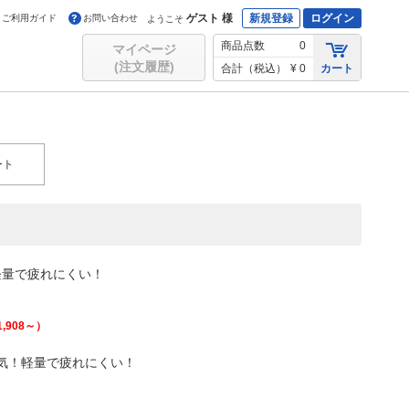
ゲスト 様
新規登録
ログイン
ご利用ガイド
お問い合わせ
ようこそ
商品点数
0
マイページ
(注文履歴)
合計（税込）
¥ 0
カート
ート
軽量で疲れにくい！
1,908
～）
気！軽量で疲れにくい！