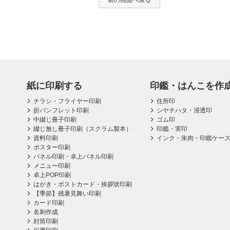
前の画面へ戻る
紙に印刷する
印鑑・はんこを作
チラシ・フライヤー印刷
住所印
折パンフレット印刷
シヤチハタ・浸透印
中綴じ冊子印刷
ゴム印
綴じ無し冊子印刷（スクラム製本）
印鑑・実印
資料印刷
インク・朱肉・印鑑ケー
ポスター印刷
パネル印刷・卓上パネル印刷
メニュー印刷
卓上POP印刷
はがき・ポストカード・挨拶状印刷
【季節】残暑見舞い印刷
カード印刷
名刺作成
封筒印刷