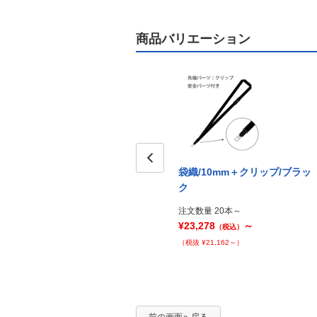
商品バリエーション
袋織/10mm＋クリップ/ブラッ
Prev
ク
注文数量 20本～
¥23,278
～
（税込）
（税抜 ¥21,162～）