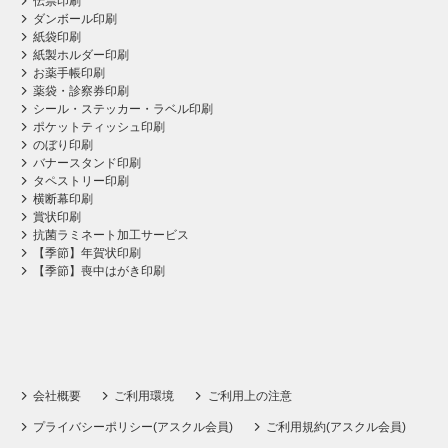
伝票印刷
ダンボール印刷
紙袋印刷
紙製ホルダー印刷
お薬手帳印刷
薬袋・診察券印刷
シール・ステッカー・ラベル印刷
ポケットティッシュ印刷
のぼり印刷
バナースタンド印刷
タペストリー印刷
横断幕印刷
賞状印刷
抗菌ラミネート加工サービス
【季節】年賀状印刷
【季節】喪中はがき印刷
会社概要
ご利用環境
ご利用上の注意
プライバシーポリシー(アスクル会員)
ご利用規約(アスクル会員)