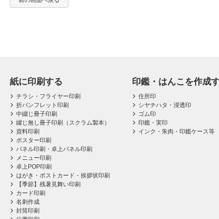
前の画面へ戻る
紙に印刷する
印鑑・はんこを作成
チラシ・フライヤー印刷
住所印
折パンフレット印刷
シヤチハタ・浸透印
中綴じ冊子印刷
ゴム印
綴じ無し冊子印刷（スクラム製本）
印鑑・実印
資料印刷
インク・朱肉・印鑑ケース等
ポスター印刷
パネル印刷・卓上パネル印刷
メニュー印刷
卓上POP印刷
はがき・ポストカード・挨拶状印刷
【季節】残暑見舞い印刷
カード印刷
名刺作成
封筒印刷