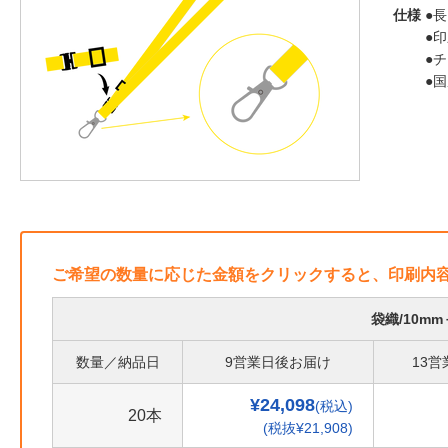
仕様
●長
●
●
●
ご希望の数量に応じた金額をクリックすると、印刷内
袋織/10m
数量／納品日
9営業日後お届け
13
¥24,098
(税込)
20本
(税抜¥21,908)