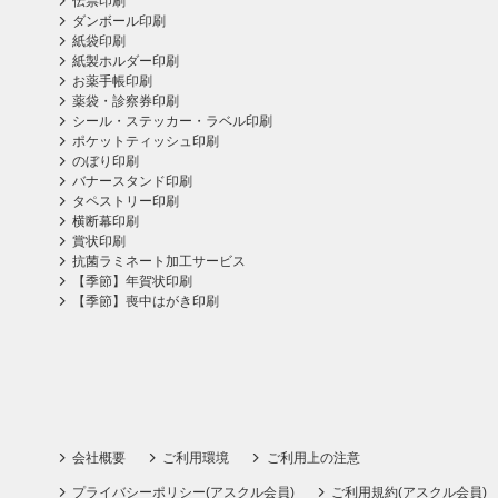
伝票印刷
ダンボール印刷
紙袋印刷
紙製ホルダー印刷
お薬手帳印刷
薬袋・診察券印刷
シール・ステッカー・ラベル印刷
ポケットティッシュ印刷
のぼり印刷
バナースタンド印刷
タペストリー印刷
横断幕印刷
賞状印刷
抗菌ラミネート加工サービス
【季節】年賀状印刷
【季節】喪中はがき印刷
会社概要
ご利用環境
ご利用上の注意
プライバシーポリシー(アスクル会員)
ご利用規約(アスクル会員)