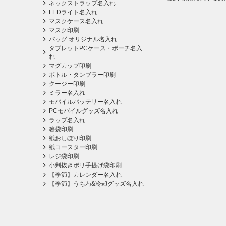
ネックストラップ名入れ
LEDライト名入れ
マスクケース名入れ
マスク印刷
バッグ オリジナル名入れ
タブレットPCケース・ポーチ名入
れ
マグカップ印刷
ボトル・タンブラー印刷
クージー印刷
ミラー名入れ
モバイルバッテリー名入れ
PCモバイルグッズ名入れ
ラップ名入れ
箸袋印刷
紙おしぼり印刷
紙コースター印刷
レジ袋印刷
小判抜きポリ手提げ袋印刷
【季節】カレンダー名入れ
【季節】うちわ&冷却グッズ名入れ