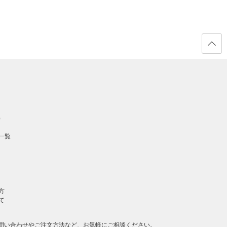
ページ
の先頭
へ戻る
）
一覧
方
て
問い合わせやご注文方法など、お気軽にご相談ください。