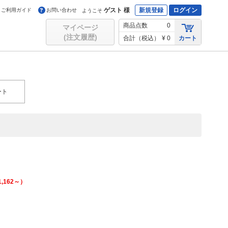
ゲスト 様
新規登録
ログイン
ご利用ガイド
お問い合わせ
ようこそ
商品点数
0
マイページ
(注文履歴)
合計（税込）
¥ 0
カート
ート
1,162
～）