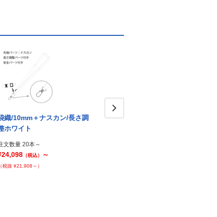
袋織/10mm＋ナスカン/長さ調
袋織/10mm＋ナスカン/ブルー
袋織/
Next
整ホワイト
整ブ
注文数量 20本～
¥23,278
～
注文数量 20本～
注文数
（税込）
¥24,098
～
¥24,0
（税込）
（税抜 ¥21,162～）
（税抜 ¥21,908～）
（税抜 ¥