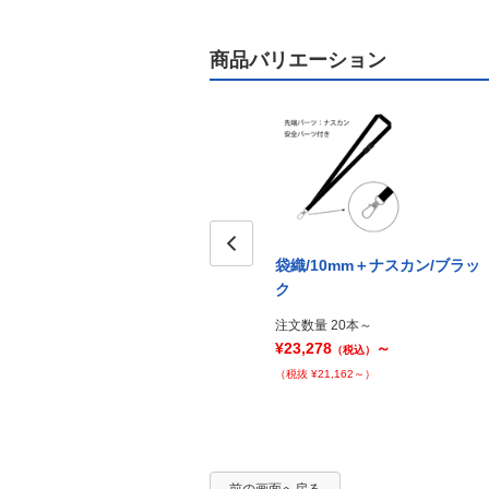
商品バリエーション
袋織/10mm＋ナスカン/ブラッ
Prev
ク
注文数量 20本～
¥23,278
～
（税込）
（税抜 ¥21,162～）