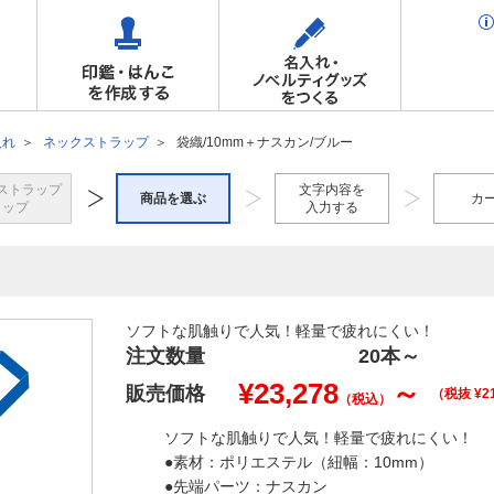
入れ
ネックストラップ
袋織/10mm＋ナスカン/ブルー
ストラップ
文字内容を
商品を選ぶ
カ
トップ
入力する
ソフトな肌触りで人気！軽量で疲れにくい！
注文数量
20本
～
¥
23,278
～
販売価格
（税抜 ¥
2
（税込）
ソフトな肌触りで人気！軽量で疲れにくい！
●素材：ポリエステル（紐幅：10mm）
●先端パーツ：ナスカン