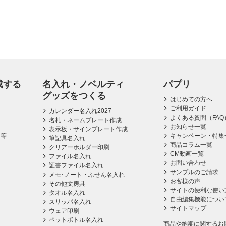
成する
名入れ・ノベルティ
パプリ
グッズをつくる
はじめての方へ
ご利用ガイド
カレンダー名入れ2027
よくある質問（FAQ
名札・ネームプレート作成
お知らせ一覧
表示板・サインプレート作成
ス等
キャンペーン・特集
筆記具名入れ
商品コラム一覧
クリアーホルダー印刷
CM動画一覧
ファイル名入れ
お問い合わせ
証書ファイル名入れ
サンプルのご請求
メモ･ノート・ふせん名入れ
お客様の声
その他文房具
サイトの便利な使い
タオル名入れ
自由編集機能につい
スリッパ名入れ
サイトマップ
ウェア印刷
ペットボトル名入れ
商品や納期に関するお