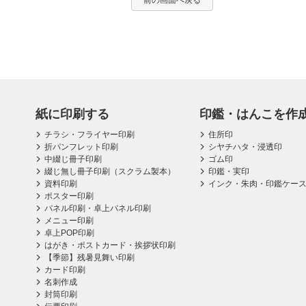
前の画面へ戻る
紙に印刷する
印鑑・はんこを作
チラシ・フライヤー印刷
住所印
折パンフレット印刷
シヤチハタ・浸透印
中綴じ冊子印刷
ゴム印
綴じ無し冊子印刷（スクラム製本）
印鑑・実印
資料印刷
インク・朱肉・印鑑ケー
ポスター印刷
パネル印刷・卓上パネル印刷
メニュー印刷
卓上POP印刷
はがき・ポストカード・挨拶状印刷
【季節】残暑見舞い印刷
カード印刷
名刺作成
封筒印刷