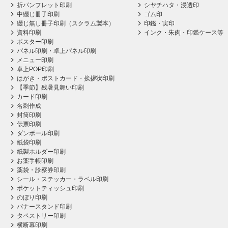
折パンフレット印刷
シヤチハタ・浸透印
中綴じ冊子印刷
ゴム印
綴じ無し冊子印刷（スクラム製本）
印鑑・実印
資料印刷
インク・朱肉・印鑑ケース等
ポスター印刷
パネル印刷・卓上パネル印刷
メニュー印刷
卓上POP印刷
はがき・ポストカード・挨拶状印刷
【季節】残暑見舞い印刷
カード印刷
名刺作成
封筒印刷
伝票印刷
ダンボール印刷
紙袋印刷
紙製ホルダー印刷
お薬手帳印刷
薬袋・診察券印刷
シール・ステッカー・ラベル印刷
ポケットティッシュ印刷
のぼり印刷
バナースタンド印刷
タペストリー印刷
横断幕印刷