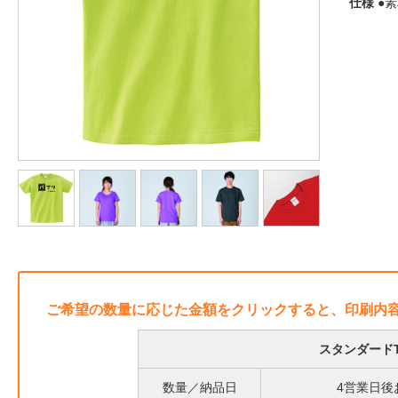
仕様
●素
ご希望の数量に応じた金額をクリックすると、印刷内
スタンダード
数量／納品日
4営業日後