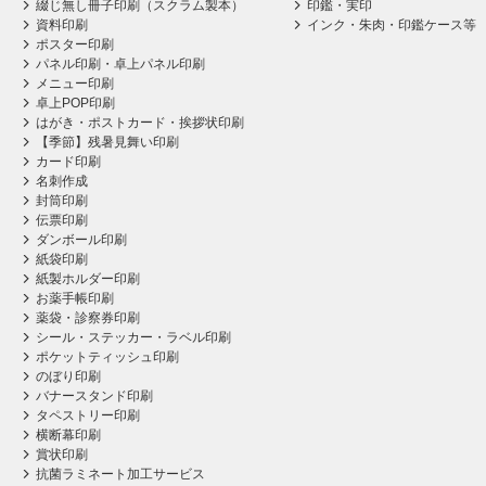
綴じ無し冊子印刷（スクラム製本）
印鑑・実印
資料印刷
インク・朱肉・印鑑ケース等
ポスター印刷
パネル印刷・卓上パネル印刷
メニュー印刷
卓上POP印刷
はがき・ポストカード・挨拶状印刷
【季節】残暑見舞い印刷
カード印刷
名刺作成
封筒印刷
伝票印刷
ダンボール印刷
紙袋印刷
紙製ホルダー印刷
お薬手帳印刷
薬袋・診察券印刷
シール・ステッカー・ラベル印刷
ポケットティッシュ印刷
のぼり印刷
バナースタンド印刷
タペストリー印刷
横断幕印刷
賞状印刷
抗菌ラミネート加工サービス