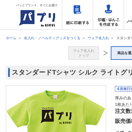
パッとプリント、すぐにお届け
ホーム
名入れ・ノベルティグッズをつくる
ウェア名入れ
スタンダ
ウェア名入れ
商品を選
トップ
スタンダードTシャツ シルク ライトグ
厚みのあ
1枚あた
注文数
販売価