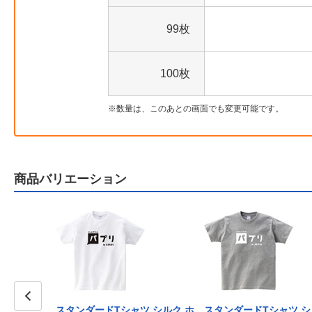
99枚
100枚
数量は、このあとの画面でも変更可能です。
商品バリエーション
ツ シルク ラ
スタンダードTシャツ シルク ホ
スタンダードTシャツ シ