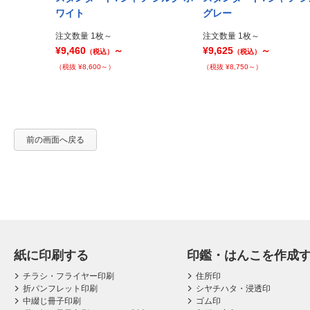
Prev
ワイト
グレー
注文数量 1枚～
注文数量 1枚～
¥9,460
～
¥9,625
～
（税込）
（税込）
（税抜 ¥8,600～）
（税抜 ¥8,750～）
前の画面へ戻る
紙に印刷する
印鑑・はんこを作成
チラシ・フライヤー印刷
住所印
折パンフレット印刷
シヤチハタ・浸透印
中綴じ冊子印刷
ゴム印