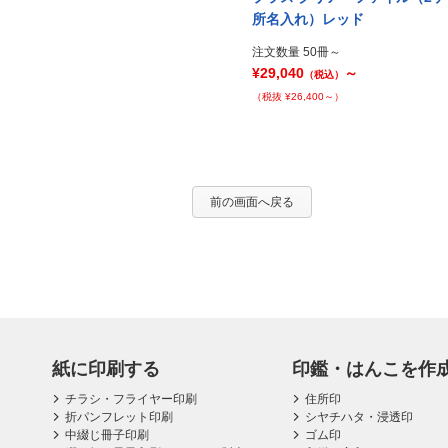
Prev
所名入れ）レッド
注文数量 50冊～
¥29,040
～
（税込）
（税抜 ¥26,400～）
前の画面へ戻る
紙に印刷する
印鑑・はんこを作
チラシ・フライヤー印刷
住所印
折パンフレット印刷
シヤチハタ・浸透印
中綴じ冊子印刷
ゴム印