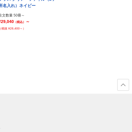
Next
所名入れ）ネイビー
所名入れ）グレー
所名
注文数量 50冊～
注文数量 50冊～
注文数
¥29,040
～
¥29,040
～
¥29,0
（税込）
（税込）
（税抜 ¥26,400～）
（税抜 ¥26,400～）
（税抜 ¥
ページ
の先頭
へ戻る
）