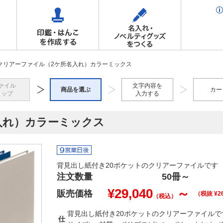
 クリアーファイル（2ケ所名入れ）カラーミックス
ァイル
文字内容を
商品を選ぶ
カー
トップ
入力する
入れ）カラーミックス
背見出し紙付き20ポケットのクリアーファイルです
注文数量
50冊
～
¥
29,040
～
販売価格
（税抜 ¥
2
（税込）
背見出し紙付き20ポケットのクリアーファイルです●寸
仕