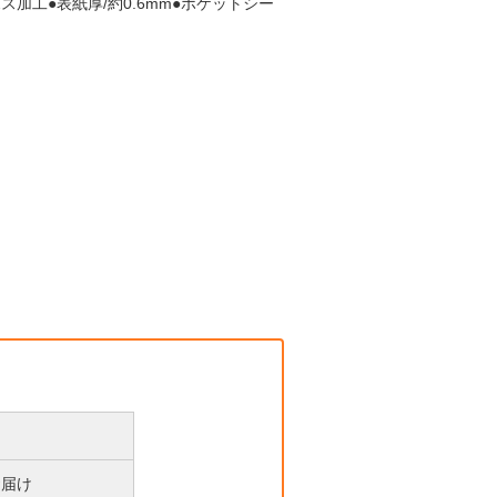
加工●表紙厚/約0.6mm●ポケットシー
お届け