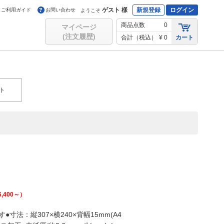
ゲスト 様
新規登録
ログイン
ご利用ガイド
お問い合わせ
ようこそ
商品点数
0
マイページ
(注文履歴)
合計（税込）
¥ 0
カート
ト
6,400
～）
法：縦307×横240×背幅15mm(A4