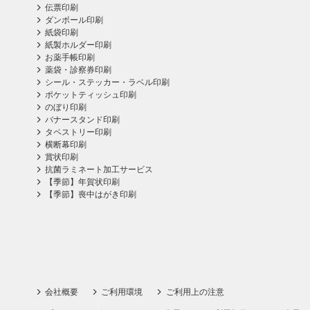
伝票印刷
ダンボール印刷
紙袋印刷
紙製ホルダー印刷
お薬手帳印刷
薬袋・診察券印刷
シール・ステッカー・ラベル印刷
ポケットティッシュ印刷
のぼり印刷
バナースタンド印刷
タペストリー印刷
横断幕印刷
賞状印刷
抗菌ラミネート加工サービス
【季節】年賀状印刷
【季節】喪中はがき印刷
会社概要
ご利用環境
ご利用上の注意