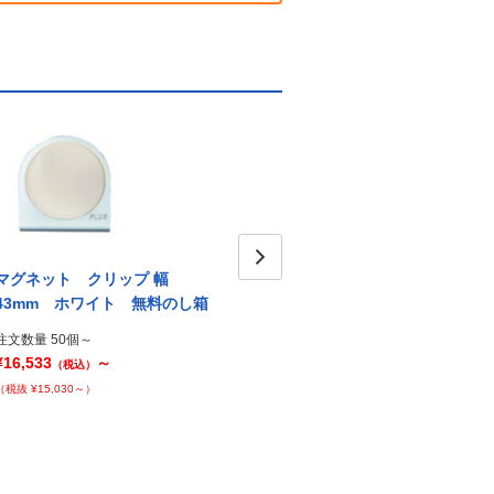
マグネット クリップ 幅
マグネットバー 幅220mm ラ
マグネ
Next
43mm ホワイト 無料のし箱
イトグレー
ルー
注文数量 50個～
注文数量 50個～
注文数
¥16,533
～
¥16,661
～
¥16,6
（税込）
（税込）
（税抜 ¥15,030～）
（税抜 ¥15,147～）
（税抜 ¥