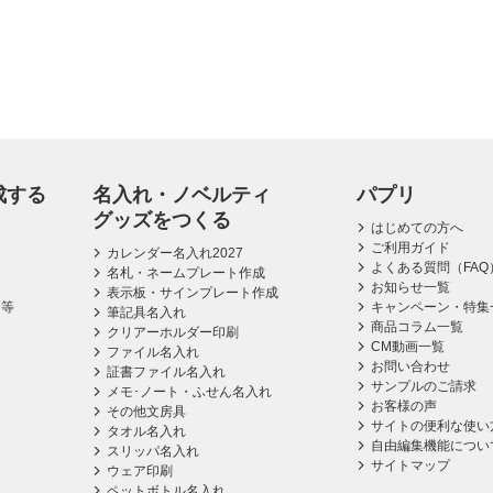
成する
名入れ・ノベルティ
パプリ
グッズをつくる
はじめての方へ
ご利用ガイド
カレンダー名入れ2027
よくある質問（FAQ
名札・ネームプレート作成
お知らせ一覧
表示板・サインプレート作成
ス等
キャンペーン・特集
筆記具名入れ
商品コラム一覧
クリアーホルダー印刷
CM動画一覧
ファイル名入れ
お問い合わせ
証書ファイル名入れ
サンプルのご請求
メモ･ノート・ふせん名入れ
お客様の声
その他文房具
サイトの便利な使い
タオル名入れ
自由編集機能につい
スリッパ名入れ
サイトマップ
ウェア印刷
ペットボトル名入れ