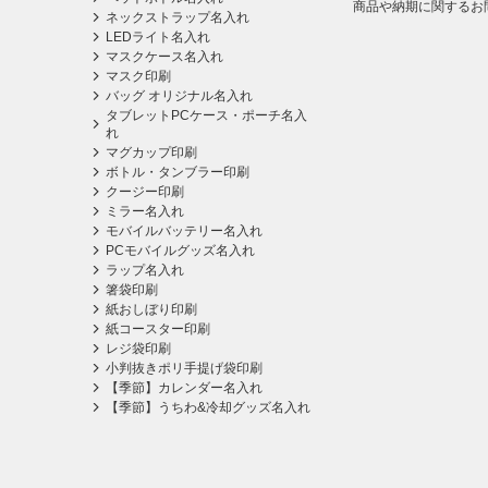
商品や納期に関するお
ネックストラップ名入れ
LEDライト名入れ
マスクケース名入れ
マスク印刷
バッグ オリジナル名入れ
タブレットPCケース・ポーチ名入
れ
マグカップ印刷
ボトル・タンブラー印刷
クージー印刷
ミラー名入れ
モバイルバッテリー名入れ
PCモバイルグッズ名入れ
ラップ名入れ
箸袋印刷
紙おしぼり印刷
紙コースター印刷
レジ袋印刷
小判抜きポリ手提げ袋印刷
【季節】カレンダー名入れ
【季節】うちわ&冷却グッズ名入れ