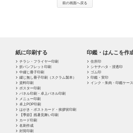
前の画面へ戻る
紙に印刷する
印鑑・はんこを作
チラシ・フライヤー印刷
住所印
折パンフレット印刷
シヤチハタ・浸透印
中綴じ冊子印刷
ゴム印
綴じ無し冊子印刷（スクラム製本）
印鑑・実印
資料印刷
インク・朱肉・印鑑ケー
ポスター印刷
パネル印刷・卓上パネル印刷
メニュー印刷
卓上POP印刷
はがき・ポストカード・挨拶状印刷
【季節】残暑見舞い印刷
カード印刷
名刺作成
封筒印刷