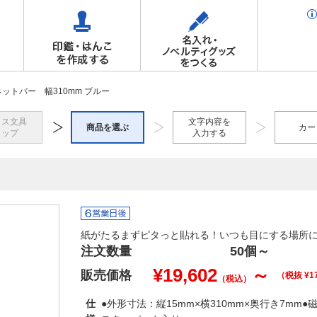
ットバー 幅310mm ブルー
ラス文具
文字内容を
商品を選ぶ
カー
トップ
入力する
紙がたるまずピタっと貼れる！いつも目にする場所
注文数量
50個
～
¥
19,602
～
販売価格
（税抜 ¥
1
（税込）
仕
●外形寸法：縦15mm×横310mm×奥行き7mm●