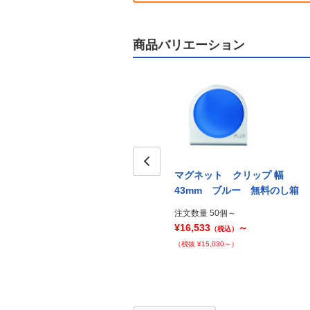
商品バリエーション
m ラ
マグネットバー 幅310mm ブ
マグネット クリップ 幅
Prev
ルー
43mm ブルー 無料のし箱
注文数量 50個～
注文数量 50個～
¥19,602
～
¥16,533
～
（税込）
（税込）
（税抜 ¥17,820～）
（税抜 ¥15,030～）