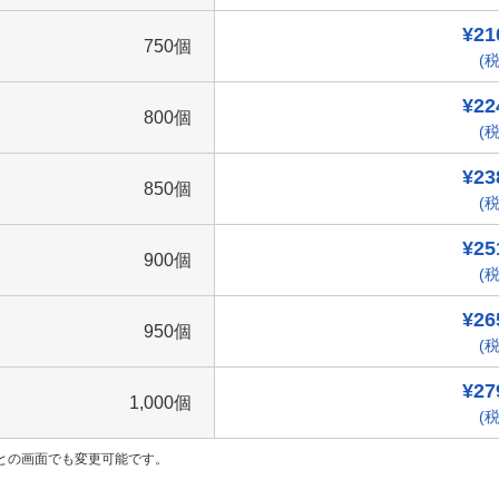
¥21
750個
(税
¥22
800個
(税
¥23
850個
(税
¥25
900個
(税
¥26
950個
(税
¥27
1,000個
(税
との画面でも変更可能です。