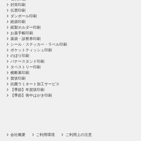
封筒印刷
伝票印刷
ダンボール印刷
紙袋印刷
紙製ホルダー印刷
お薬手帳印刷
薬袋・診察券印刷
シール・ステッカー・ラベル印刷
ポケットティッシュ印刷
のぼり印刷
バナースタンド印刷
タペストリー印刷
横断幕印刷
賞状印刷
抗菌ラミネート加工サービス
【季節】年賀状印刷
【季節】喪中はがき印刷
会社概要
ご利用環境
ご利用上の注意