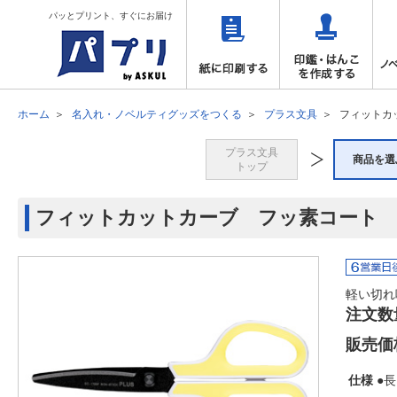
パッとプリント、すぐにお届け
ホーム
名入れ・ノベルティグッズをつくる
プラス文具
フィットカ
プラス文具
商品を選
トップ
フィットカットカーブ フッ素コート 
軽い切れ
注文数
販売価
仕様
●