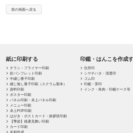
前の画面へ戻る
紙に印刷する
印鑑・はんこを作成
チラシ・フライヤー印刷
住所印
折パンフレット印刷
シヤチハタ・浸透印
中綴じ冊子印刷
ゴム印
綴じ無し冊子印刷（スクラム製本）
印鑑・実印
資料印刷
インク・朱肉・印鑑ケース等
ポスター印刷
パネル印刷・卓上パネル印刷
メニュー印刷
卓上POP印刷
はがき・ポストカード・挨拶状印刷
【季節】残暑見舞い印刷
カード印刷
名刺作成