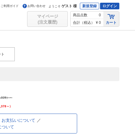
ゲスト 様
新規登録
ログイン
ご利用ガイド
お問い合わせ
ようこそ
商品点数
0
マイページ
(注文履歴)
合計（税込）
¥ 0
カート
ート
,328
）～
,378
～）
お支払いについて
について