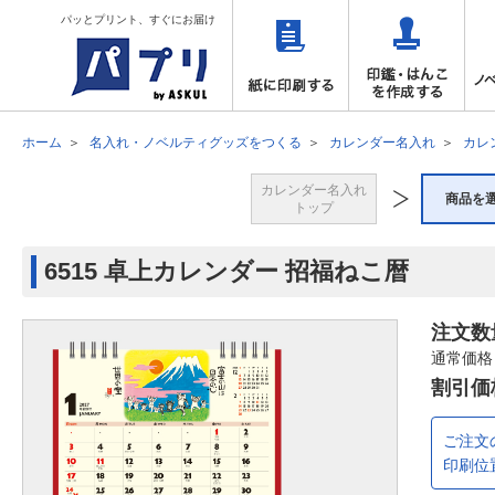
パッとプリント、すぐにお届け
ホーム
名入れ・ノベルティグッズをつくる
カレンダー名入れ
カレ
カレンダー名入れ
商品を
トップ
6515 卓上カレンダー 招福ねこ暦
注文数
通常価格
割引価
ご注文
印刷位