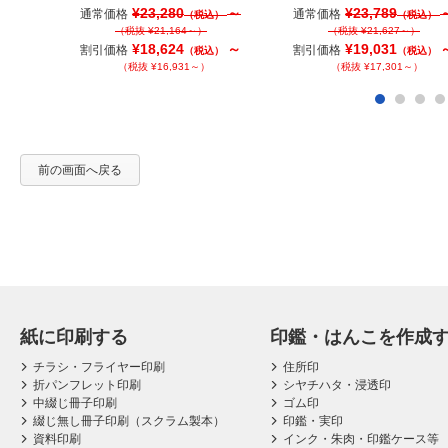
¥23,280
～
¥23,789
通常価格
通常価格
（税込）
（税込）
（税抜 ¥21,164～）
（税抜 ¥21,627～）
¥18,624
～
¥19,031
割引価格
割引価格
（税込）
（税込）
（税抜 ¥16,931～）
（税抜 ¥17,301～）
前の画面へ戻る
紙に印刷する
印鑑・はんこを作成
チラシ・フライヤー印刷
住所印
折パンフレット印刷
シヤチハタ・浸透印
中綴じ冊子印刷
ゴム印
綴じ無し冊子印刷（スクラム製本）
印鑑・実印
資料印刷
インク・朱肉・印鑑ケース等