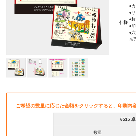
●
●サ
●枚
仕様
●
●
※
ご希望の数量に応じた金額をクリックすると、印刷内
6515
数量