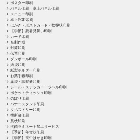
ポスター印刷
パネル印刷・卓上パネル印刷
メニュー印刷
卓上POP印刷
はがき・ポストカード・挨拶状印刷
【季節】残暑見舞い印刷
カード印刷
名刺作成
封筒印刷
伝票印刷
ダンボール印刷
紙袋印刷
紙製ホルダー印刷
お薬手帳印刷
薬袋・診察券印刷
シール・ステッカー・ラベル印刷
ポケットティッシュ印刷
のぼり印刷
バナースタンド印刷
タペストリー印刷
横断幕印刷
賞状印刷
抗菌ラミネート加工サービス
【季節】年賀状印刷
【季節】喪中はがき印刷