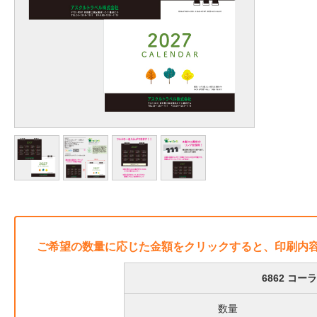
ご希望の数量に応じた金額をクリックすると、印刷内
6862 コ
数量