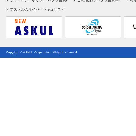
プライバシーポリシー(パプリ会員)
ご利用規約(パプリ会員等)
特
アスクルのサイバーセキュリティ
Copyright © ASKUL Corporation. All rights reserved.