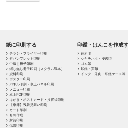
紙に印刷する
印鑑・はんこを作成
チラシ・フライヤー印刷
住所印
折パンフレット印刷
シヤチハタ・浸透印
中綴じ冊子印刷
ゴム印
綴じ無し冊子印刷（スクラム製本）
印鑑・実印
資料印刷
インク・朱肉・印鑑ケース等
ポスター印刷
パネル印刷・卓上パネル印刷
メニュー印刷
卓上POP印刷
はがき・ポストカード・挨拶状印刷
【季節】残暑見舞い印刷
カード印刷
名刺作成
封筒印刷
伝票印刷