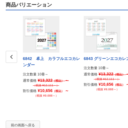
商品バリエーション
コカレンダ
6842 卓上 カラフルエコカレ
6843 グリーンエコカレ
ンダー
Prev
注文数量 10冊～
¥13,322
注文数量 10冊～
通常価格
（税込）
（税抜 ¥12,111～）
～
¥13,322
～
通常価格
税込）
（税込）
¥10,656
割引価格
（税込）
）
（税抜 ¥12,111～）
（税抜 ¥9,688～）
～
¥10,656
～
割引価格
税込）
（税込）
～）
（税抜 ¥9,688～）
前の画面へ戻る