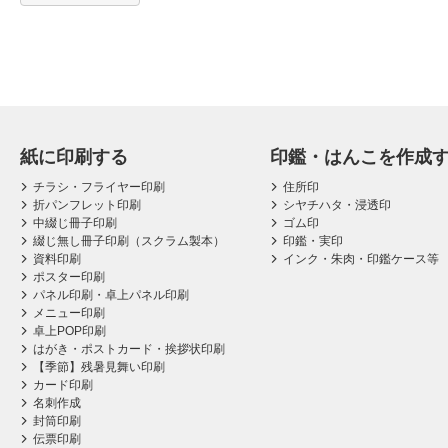
紙に印刷する
印鑑・はんこを作成
チラシ・フライヤー印刷
住所印
折パンフレット印刷
シヤチハタ・浸透印
中綴じ冊子印刷
ゴム印
綴じ無し冊子印刷（スクラム製本）
印鑑・実印
資料印刷
インク・朱肉・印鑑ケース等
ポスター印刷
パネル印刷・卓上パネル印刷
メニュー印刷
卓上POP印刷
はがき・ポストカード・挨拶状印刷
【季節】残暑見舞い印刷
カード印刷
名刺作成
封筒印刷
伝票印刷