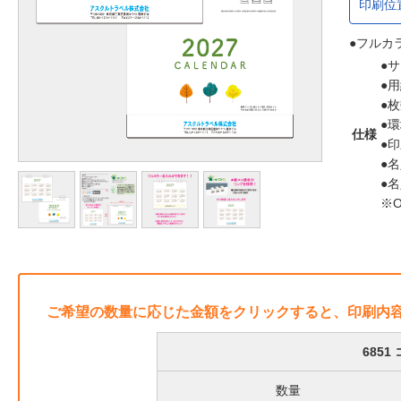
印刷位
●フルカ
●サ
●用
●枚
●
仕様
●印
●名
●名
※
ご希望の数量に応じた金額をクリックすると、印刷内
685
数量