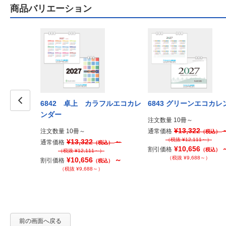
商品バリエーション
コカレンダ
6842 卓上 カラフルエコカレ
6843 グリーンエコカレ
ンダー
Prev
注文数量 10冊～
¥13,322
注文数量 10冊～
通常価格
（税込）
（税抜 ¥12,111～）
～
¥13,322
～
通常価格
税込）
（税込）
¥10,656
割引価格
（税込）
）
（税抜 ¥12,111～）
（税抜 ¥9,688～）
～
¥10,656
～
割引価格
税込）
（税込）
～）
（税抜 ¥9,688～）
前の画面へ戻る