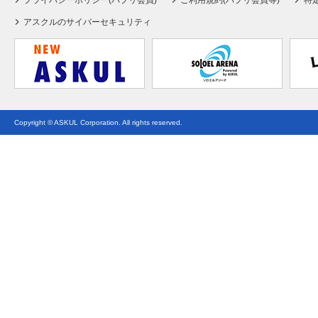
プライバシーポリシー(パプリ会員)
ご利用規約(パプリ会員等)
特
アスクルのサイバーセキュリティ
Copyright © ASKUL Corporation. All rights reserved.