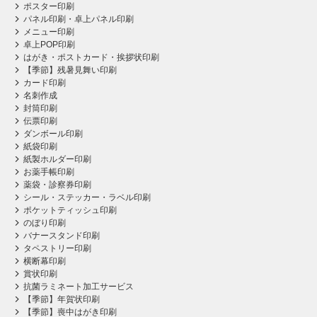
ポスター印刷
パネル印刷・卓上パネル印刷
メニュー印刷
卓上POP印刷
はがき・ポストカード・挨拶状印刷
【季節】残暑見舞い印刷
カード印刷
名刺作成
封筒印刷
伝票印刷
ダンボール印刷
紙袋印刷
紙製ホルダー印刷
お薬手帳印刷
薬袋・診察券印刷
シール・ステッカー・ラベル印刷
ポケットティッシュ印刷
のぼり印刷
バナースタンド印刷
タペストリー印刷
横断幕印刷
賞状印刷
抗菌ラミネート加工サービス
【季節】年賀状印刷
【季節】喪中はがき印刷