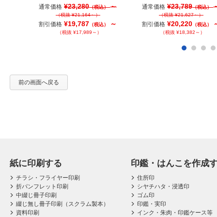
¥23,280
～
¥23,789
通常価格
通常価格
（税込）
（税込）
（税抜 ¥21,164～）
（税抜 ¥21,627～）
¥19,787
～
¥20,220
割引価格
割引価格
（税込）
（税込）
（税抜 ¥17,989～）
（税抜 ¥18,382～）
前の画面へ戻る
紙に印刷する
印鑑・はんこを作成
チラシ・フライヤー印刷
住所印
折パンフレット印刷
シヤチハタ・浸透印
中綴じ冊子印刷
ゴム印
綴じ無し冊子印刷（スクラム製本）
印鑑・実印
資料印刷
インク・朱肉・印鑑ケース等