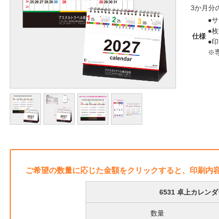
3か月分
●サ
●枚
仕様
●
※
ご希望の数量に応じた金額をクリックすると、印刷内
6531 卓上カレ
数量