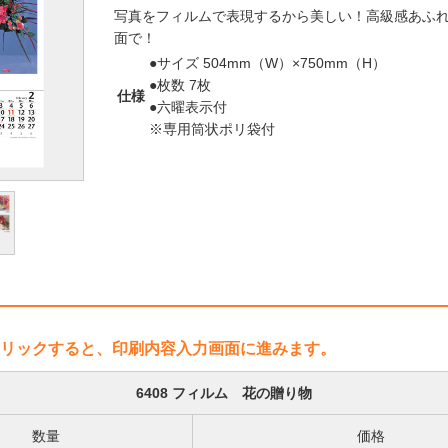
写真をフィルムで表現するから美しい！高級感あふ
面で！
●サイズ 504mm（W）×750mm（H）
●枚数 7枚
仕様
●六曜表示付
※専用筒状ポリ袋付
リックすると、印刷内容入力画面に進みます。
6408 フィルム 花の贈り物
数量
価格