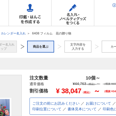
カレンダー名入れ
6408 フィルム 花の贈り物
ダー名入れ
文字内容を
商品を選ぶ
カ
トップ
入力する
注文数量
10個
～
¥
44,763
～
通常価格
（税抜 ¥
40
（税込）
¥
38,047
～
割引価格
（税抜 ¥
34
（税込）
ご注文の前にお読みください
お届けについて
印刷位置について
書体見本について
印刷色