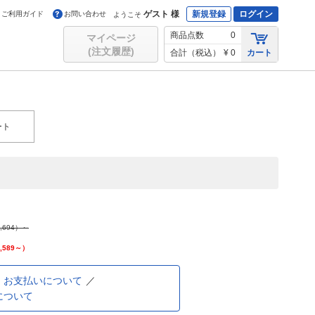
ゲスト 様
新規登録
ログイン
ご利用ガイド
お問い合わせ
ようこそ
商品点数
0
マイページ
(注文履歴)
合計（税込）
¥ 0
カート
ート
,694
）～
,589
～）
お支払いについて
について