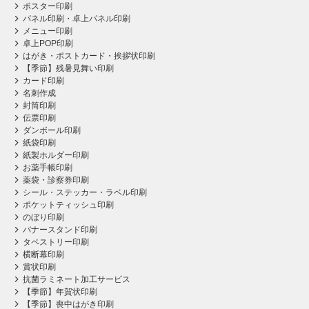
ポスター印刷
パネル印刷・卓上パネル印刷
メニュー印刷
卓上POP印刷
はがき・ポストカード・挨拶状印刷
【季節】残暑見舞い印刷
カード印刷
名刺作成
封筒印刷
伝票印刷
ダンボール印刷
紙袋印刷
紙製ホルダー印刷
お薬手帳印刷
薬袋・診察券印刷
シール・ステッカー・ラベル印刷
ポケットティッシュ印刷
のぼり印刷
バナースタンド印刷
タペストリー印刷
横断幕印刷
賞状印刷
抗菌ラミネート加工サービス
【季節】年賀状印刷
【季節】喪中はがき印刷