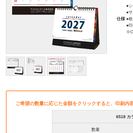
●
●サ
仕様
●枚
●
※
ご希望の数量に応じた金額をクリックすると、印刷内
6518
数量