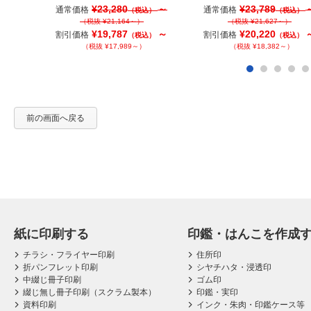
¥23,280
～
¥23,789
通常価格
通常価格
（税込）
（税込）
（税抜 ¥21,164～）
（税抜 ¥21,627～）
¥19,787
～
¥20,220
割引価格
割引価格
（税込）
（税込）
（税抜 ¥17,989～）
（税抜 ¥18,382～）
前の画面へ戻る
紙に印刷する
印鑑・はんこを作成
チラシ・フライヤー印刷
住所印
折パンフレット印刷
シヤチハタ・浸透印
中綴じ冊子印刷
ゴム印
綴じ無し冊子印刷（スクラム製本）
印鑑・実印
資料印刷
インク・朱肉・印鑑ケース等