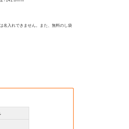
?141.0ｍｍ
には名入れできません。また、無料のし袋
れ