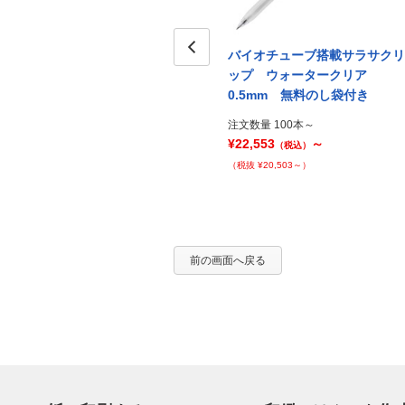
サクリ
バイオチューブ搭載サラサクリ
バイオチューブ搭載サラサクリ
5mm
ップ アースブルー 0.5mm
Prev
ップ ウォータークリア
PP袋入れ
0.5mm 無料のし袋付き
注文数量 100本～
注文数量 100本～
¥24,533
～
¥22,553
～
（税込）
（税込）
（税抜 ¥22,303～）
（税抜 ¥20,503～）
前の画面へ戻る