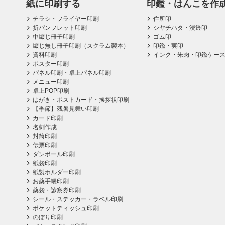
紙に印刷する
印鑑・はんこを作
チラシ・フライヤー印刷
住所印
折パンフレット印刷
シヤチハタ・浸透印
中綴じ冊子印刷
ゴム印
綴じ無し冊子印刷（スクラム製本）
印鑑・実印
資料印刷
インク・朱肉・印鑑ケー
ポスター印刷
パネル印刷・卓上パネル印刷
メニュー印刷
卓上POP印刷
はがき・ポストカード・挨拶状印刷
【季節】残暑見舞い印刷
カード印刷
名刺作成
封筒印刷
伝票印刷
ダンボール印刷
紙袋印刷
紙製ホルダー印刷
お薬手帳印刷
薬袋・診察券印刷
シール・ステッカー・ラベル印刷
ポケットティッシュ印刷
のぼり印刷