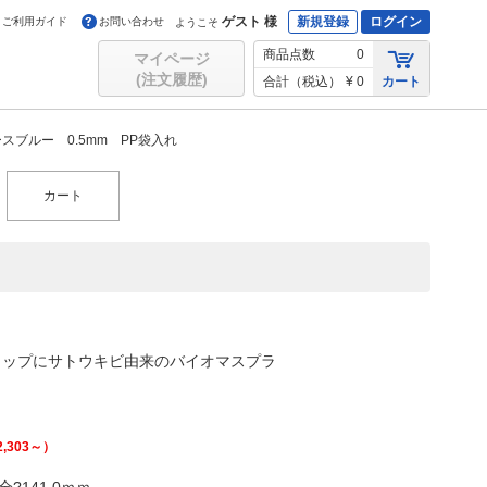
ゲスト 様
新規登録
ログイン
ご利用ガイド
お問い合わせ
ようこそ
商品点数
0
マイページ
(注文履歴)
合計（税込）
¥ 0
カート
ブルー 0.5mm PP袋入れ
カート
リップにサトウキビ由来のバイオマスプラ
2,303
～）