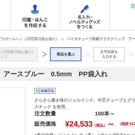
ブラボールペン（10営業日後お届け）
バイオチューブ搭載サラサクリップ アース
（10営業日後お届け）
文字内容を
商品を選ぶ
トップ
入力する
アースブルー 0.5mm PP袋入れ
さらさら書き味のジェルインク。中芯チューブとグ
スチック を使用。
注文数量
100本
～
¥
24,533
～
販売価格
（税抜 ¥
2
（税込）