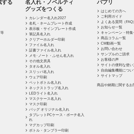
成する
名入れ・ノベルティ
パプリ
グッズをつくる
はじめての方へ
ご利用ガイド
カレンダー名入れ2027
よくある質問（FAQ
名札・ネームプレート作成
お知らせ一覧
表示板・サインプレート作成
ス等
キャンペーン・特集
筆記具名入れ
商品コラム一覧
クリアーホルダー印刷
CM動画一覧
ファイル名入れ
お問い合わせ
証書ファイル名入れ
サンプルのご請求
メモ･ノート・ふせん名入れ
お客様の声
その他文房具
サイトの便利な使い
タオル名入れ
自由編集機能につい
スリッパ名入れ
サイトマップ
ウェア印刷
ペットボトル名入れ
商品や納期に関するお
ネックストラップ名入れ
LEDライト名入れ
マスクケース名入れ
マスク印刷
バッグ オリジナル名入れ
タブレットPCケース・ポーチ名入
れ
マグカップ印刷
ボトル・タンブラー印刷