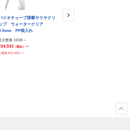
バイオチューブ搭載サラサクリ
バイオチューブ搭載サラサクリ
バイ
ップ ウォータークリア
ップ オーシャンブルーグリー
Next
ップ
0.5mm PP袋入れ
ン 0.5mm 無料のし袋付き
ン 0
注文数量 100本～
注文数量 100本～
注文数量
¥24,533
～
¥22,553
～
¥25,5
（税込）
（税込）
（税抜 ¥22,303～）
（税抜 ¥20,503～）
（税抜 ¥
ページ
の先頭
へ戻る