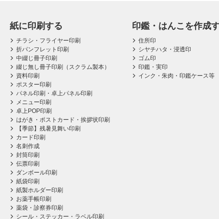
紙に印刷する
印鑑・はんこを作成
チラシ・フライヤー印刷
住所印
折パンフレット印刷
シヤチハタ・浸透印
中綴じ冊子印刷
ゴム印
綴じ無し冊子印刷（スクラム製本）
印鑑・実印
資料印刷
インク・朱肉・印鑑ケース等
ポスター印刷
パネル印刷・卓上パネル印刷
メニュー印刷
卓上POP印刷
はがき・ポストカード・挨拶状印刷
【季節】残暑見舞い印刷
カード印刷
名刺作成
封筒印刷
伝票印刷
ダンボール印刷
紙袋印刷
紙製ホルダー印刷
お薬手帳印刷
薬袋・診察券印刷
シール・ステッカー・ラベル印刷