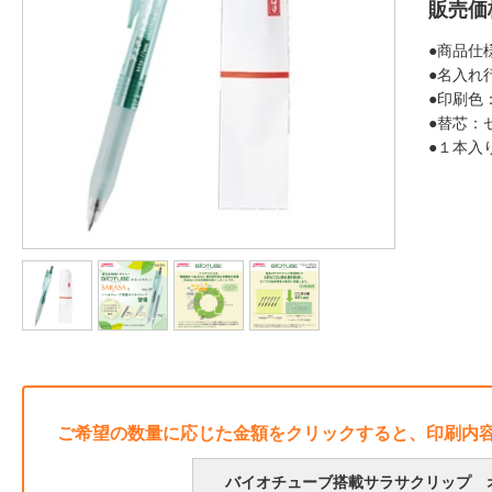
販売価
●商品仕
●名入れ
●印刷色
●替芯：
●１本入
ご希望の数量に応じた金額をクリックすると、印刷内
バイオチューブ搭載サラサクリップ オ