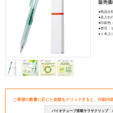
販売価
●商品仕
●名入れ
●印刷色
●替芯：
●１本入
ご希望の数量に応じた金額をクリックすると、印刷内
バイオチューブ搭載サラサクリップ オ