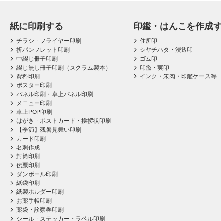
紙に印刷する
印鑑・はんこを作成
チラシ・フライヤー印刷
住所印
折パンフレット印刷
シヤチハタ・浸透印
中綴じ冊子印刷
ゴム印
綴じ無し冊子印刷（スクラム製本）
印鑑・実印
資料印刷
インク・朱肉・印鑑ケース等
ポスター印刷
パネル印刷・卓上パネル印刷
メニュー印刷
卓上POP印刷
はがき・ポストカード・挨拶状印刷
【季節】残暑見舞い印刷
カード印刷
名刺作成
封筒印刷
伝票印刷
ダンボール印刷
紙袋印刷
紙製ホルダー印刷
お薬手帳印刷
薬袋・診察券印刷
シール・ステッカー・ラベル印刷