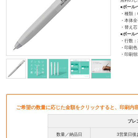
無料のし
●ボール
・種類：
・本体全長
・替え芯：
●ボール
・行数：
・印刷色
・印刷領
ご希望の数量に応じた金額をクリックすると、印刷内
ブレ
数量／納品日
3営業日後