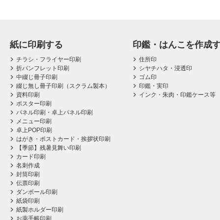
紙に印刷する
印鑑・はんこを作成
チラシ・フライヤー印刷
住所印
折パンフレット印刷
シヤチハタ・浸透印
中綴じ冊子印刷
ゴム印
綴じ無し冊子印刷（スクラム製本）
印鑑・実印
資料印刷
インク・朱肉・印鑑ケース等
ポスター印刷
パネル印刷・卓上パネル印刷
メニュー印刷
卓上POP印刷
はがき・ポストカード・挨拶状印刷
【季節】残暑見舞い印刷
カード印刷
名刺作成
封筒印刷
伝票印刷
ダンボール印刷
紙袋印刷
紙製ホルダー印刷
お薬手帳印刷