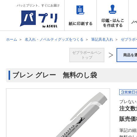
パッとプリント、すぐにお届け
ホーム
名入れ・ノベルティグッズをつくる
筆記具名入れ
ゼブラボ
ゼブラボールペン
商品を
トップ
ブレン グレー 無料のし袋
ブレない
注文数
販売価
筆記の細