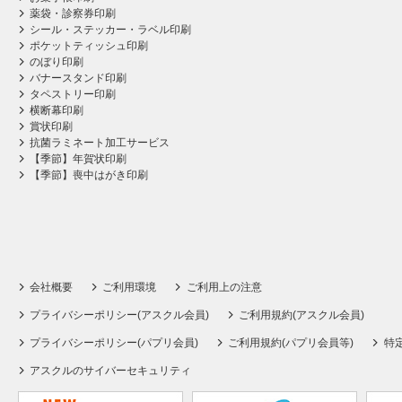
薬袋・診察券印刷
シール・ステッカー・ラベル印刷
ポケットティッシュ印刷
のぼり印刷
バナースタンド印刷
タペストリー印刷
横断幕印刷
賞状印刷
抗菌ラミネート加工サービス
【季節】年賀状印刷
【季節】喪中はがき印刷
会社概要
ご利用環境
ご利用上の注意
プライバシーポリシー(アスクル会員)
ご利用規約(アスクル会員)
プライバシーポリシー(パプリ会員)
ご利用規約(パプリ会員等)
特
アスクルのサイバーセキュリティ