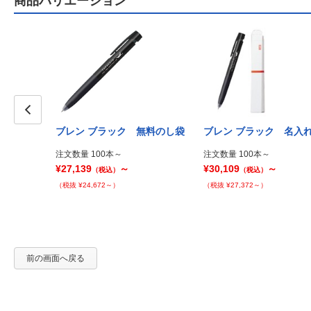
商品バリエーション
P袋
Prev
ブレン ブラック 無料のし袋
ブレン ブラック 名入
注文数量 100本～
注文数量 100本～
¥27,139
～
¥30,109
～
（税込）
（税込）
（税抜 ¥24,672～）
（税抜 ¥27,372～）
前の画面へ戻る