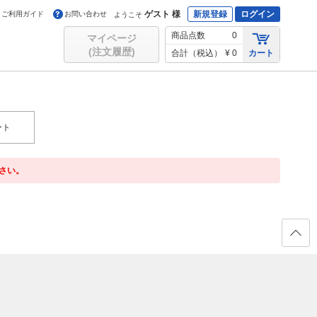
ゲスト 様
新規登録
ログイン
ご利用ガイド
お問い合わせ
ようこそ
商品点数
0
マイページ
(注文履歴)
合計（税込）
¥ 0
カート
ート
さい。
ページ
の先頭
へ戻る