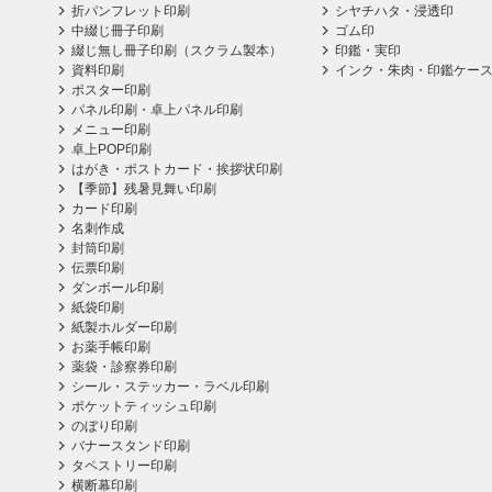
折パンフレット印刷
シヤチハタ・浸透印
中綴じ冊子印刷
ゴム印
綴じ無し冊子印刷（スクラム製本）
印鑑・実印
資料印刷
インク・朱肉・印鑑ケー
ポスター印刷
パネル印刷・卓上パネル印刷
メニュー印刷
卓上POP印刷
はがき・ポストカード・挨拶状印刷
【季節】残暑見舞い印刷
カード印刷
名刺作成
封筒印刷
伝票印刷
ダンボール印刷
紙袋印刷
紙製ホルダー印刷
お薬手帳印刷
薬袋・診察券印刷
シール・ステッカー・ラベル印刷
ポケットティッシュ印刷
のぼり印刷
バナースタンド印刷
タペストリー印刷
横断幕印刷