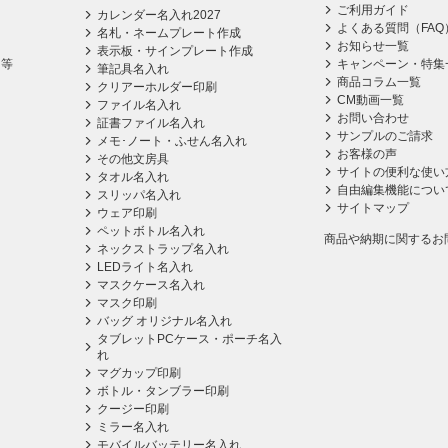
ご利用ガイド
カレンダー名入れ2027
よくある質問（FAQ
名札・ネームプレート作成
お知らせ一覧
表示板・サインプレート作成
ス等
キャンペーン・特集
筆記具名入れ
商品コラム一覧
クリアーホルダー印刷
CM動画一覧
ファイル名入れ
お問い合わせ
証書ファイル名入れ
サンプルのご請求
メモ･ノート・ふせん名入れ
お客様の声
その他文房具
サイトの便利な使い
タオル名入れ
自由編集機能につい
スリッパ名入れ
サイトマップ
ウェア印刷
ペットボトル名入れ
商品や納期に関するお
ネックストラップ名入れ
LEDライト名入れ
マスクケース名入れ
マスク印刷
バッグ オリジナル名入れ
タブレットPCケース・ポーチ名入
れ
マグカップ印刷
ボトル・タンブラー印刷
クージー印刷
ミラー名入れ
モバイルバッテリー名入れ