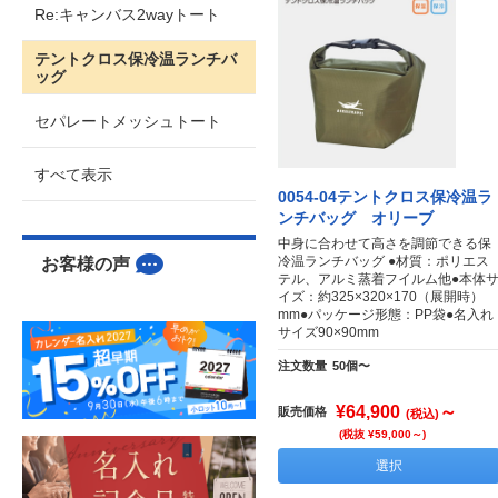
Re:キャンバス2wayトート
テントクロス保冷温ランチバ
ッグ
セパレートメッシュトート
すべて表示
0054-04テントクロス保冷温ラ
ンチバッグ オリーブ
中身に合わせて高さを調節できる保
冷温ランチバッグ ●材質：ポリエス
お客様の声
テル、アルミ蒸着フイルム他●本体
イズ：約325×320×170（展開時）
mm●パッケージ形態：PP袋●名入れ
サイズ90×90mm
注文数量
50個〜
¥64,900
～
販売価格
(税込)
(税抜 ¥59,000～)
選択