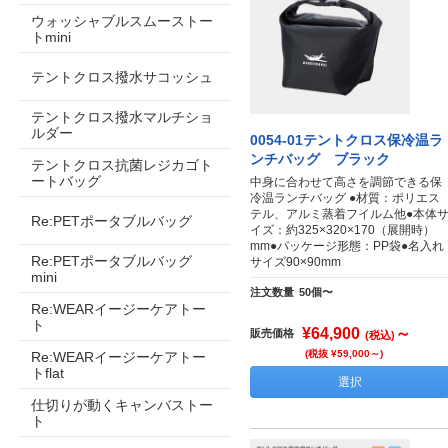
ウォッシャブルスムーストー
トmini
テントクロス撥水サコッシュ
テントクロス撥水マルチショ
ルダー
0054-01テントクロス保冷温ラ
ンチバッグ ブラック
テントクロス抗菌レジカゴト
ートバッグ
中身に合わせて高さを調節できる保
冷温ランチバッグ ●材質：ポリエス
テル、アルミ蒸着フイルム他●本体
Re:PETポータブルバッグ
イズ：約325×320×170（展開時）
mm●パッケージ形態：PP袋●名入れ
Re:PETポータブルバッグ
サイズ90×90mm
mini
注文数量
50個〜
Re:WEARイージーケアトー
ト
¥64,900
～
販売価格
(税込)
(税抜 ¥59,000～)
Re:WEARイージーケアトー
トflat
選択
仕切りが動くキャンバストー
ト