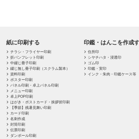
紙に印刷する
印鑑・はんこを作成
チラシ・フライヤー印刷
住所印
折パンフレット印刷
シヤチハタ・浸透印
中綴じ冊子印刷
ゴム印
綴じ無し冊子印刷（スクラム製本）
印鑑・実印
資料印刷
インク・朱肉・印鑑ケース等
ポスター印刷
パネル印刷・卓上パネル印刷
メニュー印刷
卓上POP印刷
はがき・ポストカード・挨拶状印刷
【季節】残暑見舞い印刷
カード印刷
名刺作成
封筒印刷
伝票印刷
ダンボール印刷