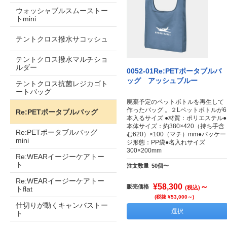
ウォッシャブルスムーストー
トmini
テントクロス撥水サコッシュ
テントクロス撥水マルチショ
ルダー
0052-01Re:PETポータブルバ
ッグ アッシュブルー
テントクロス抗菌レジカゴト
ートバッグ
廃棄予定のペットボトルを再生して
作ったバッグ 。２Lペットボトルが6
Re:PETポータブルバッグ
本入るサイズ ●材質：ポリエステル●
本体サイズ：約380×420（持ち手含
Re:PETポータブルバッグ
む620）×100（マチ）mm●パッケー
mini
ジ形態：PP袋●名入れサイズ
300×200mm
Re:WEARイージーケアトー
ト
注文数量
50個〜
Re:WEARイージーケアトー
¥58,300
～
販売価格
(税込)
トflat
(税抜 ¥53,000～)
仕切りが動くキャンバストー
選択
ト