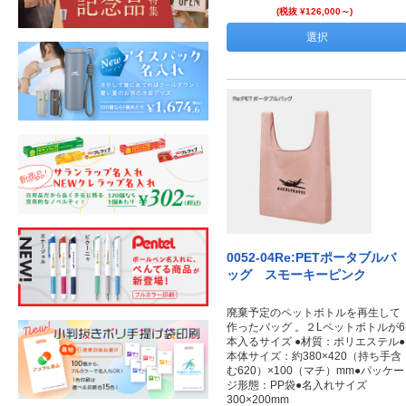
(税抜 ¥126,000～)
選択
0052-04Re:PETポータブルバ
ッグ スモーキーピンク
廃棄予定のペットボトルを再生して
作ったバッグ 。２Lペットボトルが6
本入るサイズ ●材質：ポリエステル●
本体サイズ：約380×420（持ち手含
む620）×100（マチ）mm●パッケー
ジ形態：PP袋●名入れサイズ
300×200mm