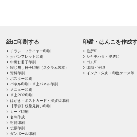
紙に印刷する
印鑑・はんこを作成
チラシ・フライヤー印刷
住所印
折パンフレット印刷
シヤチハタ・浸透印
中綴じ冊子印刷
ゴム印
綴じ無し冊子印刷（スクラム製本）
印鑑・実印
資料印刷
インク・朱肉・印鑑ケース等
ポスター印刷
パネル印刷・卓上パネル印刷
メニュー印刷
卓上POP印刷
はがき・ポストカード・挨拶状印刷
【季節】残暑見舞い印刷
カード印刷
名刺作成
封筒印刷
伝票印刷
ダンボール印刷