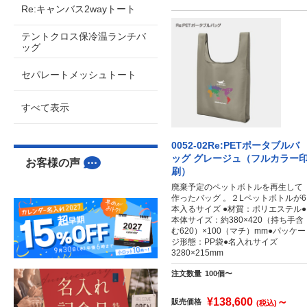
Re:キャンバス2wayトート
テントクロス保冷温ランチバ
ッグ
セパレートメッシュトート
すべて表示
0052-02Re:PETポータブルバ
ッグ グレージュ（フルカラー
お客様の声
刷）
廃棄予定のペットボトルを再生して
作ったバッグ 。２Lペットボトルが6
本入るサイズ ●材質：ポリエステル●
本体サイズ：約380×420（持ち手含
む620）×100（マチ）mm●パッケー
ジ形態：PP袋●名入れサイズ
3280×215mm
注文数量
100個〜
¥138,600
～
販売価格
(税込)