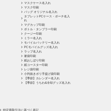
マスクケース名入れ
マスク印刷
バッグ オリジナル名入れ
タブレットPCケース・ポーチ名入
れ
マグカップ印刷
ボトル・タンブラー印刷
クージー印刷
ミラー名入れ
モバイルバッテリー名入れ
PCモバイルグッズ名入れ
ラップ名入れ
箸袋印刷
紙おしぼり印刷
紙コースター印刷
レジ袋印刷
小判抜きポリ手提げ袋印刷
【季節】カレンダー名入れ
【季節】うちわ&冷却グッズ名入れ
特定商取引法に基づく表記