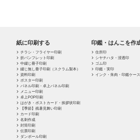
紙に印刷する
印鑑・はんこを作
チラシ・フライヤー印刷
住所印
折パンフレット印刷
シヤチハタ・浸透印
中綴じ冊子印刷
ゴム印
綴じ無し冊子印刷（スクラム製本）
印鑑・実印
資料印刷
インク・朱肉・印鑑ケー
ポスター印刷
パネル印刷・卓上パネル印刷
メニュー印刷
卓上POP印刷
はがき・ポストカード・挨拶状印刷
【季節】残暑見舞い印刷
カード印刷
名刺作成
封筒印刷
伝票印刷
ダンボール印刷