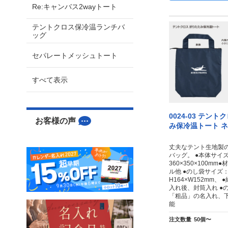
Re:キャンバス2wayトート
テントクロス保冷温ランチバ
ッグ
セパレートメッシュトート
すべて表示
0024-03 テン
お客様の声
み保冷温トート 
丈夫なテント生地製
バッグ。 ●本体サイ
360×350×100m
ル他 ●のし袋サイズ
H164×W152mm、
入れ後、封筒入れ ●
「粗品」の名入れ、
能
注文数量
50個〜