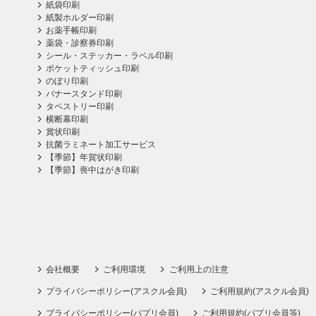
紙袋印刷
紙製ホルダー印刷
お薬手帳印刷
薬袋・診察券印刷
シール・ステッカー・ラベル印刷
ポケットティッシュ印刷
のぼり印刷
バナースタンド印刷
タペストリー印刷
横断幕印刷
賞状印刷
抗菌ラミネート加工サービス
【季節】年賀状印刷
【季節】喪中はがき印刷
会社概要
ご利用環境
ご利用上の注意
プライバシーポリシー(アスクル会員)
ご利用規約(アスクル会員)
プライバシーポリシー(パプリ会員)
ご利用規約(パプリ会員等)