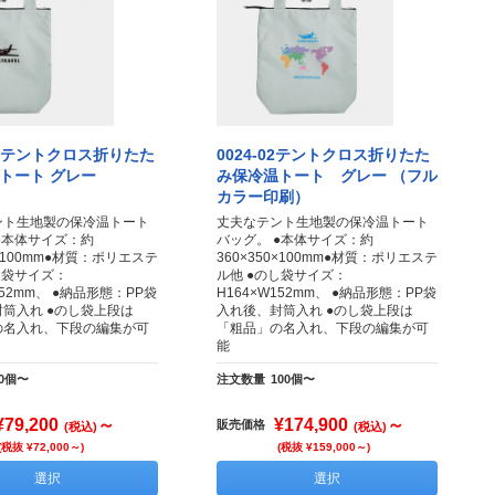
02 テントクロス折りたた
0024-02テントクロス折りたた
トート グレー
み保冷温トート グレー （フル
カラー印刷）
ント生地製の保冷温トート
丈夫なテント生地製の保冷温トート
●本体サイズ：約
バッグ。 ●本体サイズ：約
0×100mm●材質：ポリエステ
360×350×100mm●材質：ポリエステ
し袋サイズ：
ル他 ●のし袋サイズ：
152mm、 ●納品形態：PP袋
H164×W152mm、 ●納品形態：PP袋
筒入れ ●のし袋上段は
入れ後、封筒入れ ●のし袋上段は
の名入れ、下段の編集が可
「粗品」の名入れ、下段の編集が可
能
50個〜
注文数量
100個〜
¥79,200
～
¥174,900
～
販売価格
(税込)
(税込)
(税抜 ¥72,000～)
(税抜 ¥159,000～)
選択
選択