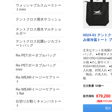
ウォッシャブルスムーストー
トmini
テントクロス撥水サコッシュ
テントクロス撥水マルチショ
ルダー
0024-01 テン
み保冷温トート 
テントクロス抗菌レジカゴト
ートバッグ
丈夫なテント生地製
バッグ。 ●本体サイ
Re:PETポータブルバッグ
360×350×100m
ル他 ●のし袋サイズ
Re:PETポータブルバッグ
H164×W152mm、
mini
入れ後、封筒入れ ●
「粗品」の名入れ、
Re:WEARイージーケアトー
能
ト
注文数量
50個〜
Re:WEARイージーケアトー
トflat
¥79,200
販売価格
仕切りが動くキャンバストー
(税抜 ¥72,00
ト
選択