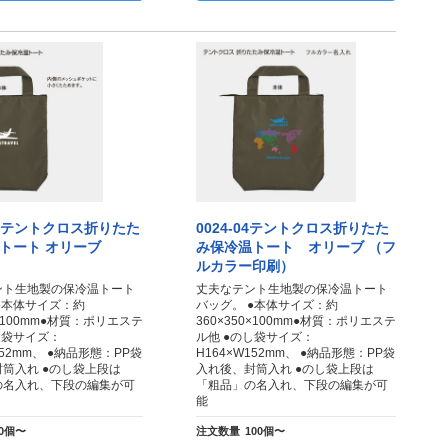
04 テントクロス折りたた
0024-04テントクロス折りたた
トート オリーブ
み保冷温トート オリーブ （フ
ルカラー印刷）
ント生地製の保冷温トート
丈夫なテント生地製の保冷温トート
●本体サイズ：約
バッグ。 ●本体サイズ：約
0×100mm●材質：ポリエステ
360×350×100mm●材質：ポリエステ
し袋サイズ：
ル他 ●のし袋サイズ：
152mm、 ●納品形態：PP袋
H164×W152mm、 ●納品形態：PP袋
筒入れ ●のし袋上段は
入れ後、封筒入れ ●のし袋上段は
の名入れ、下段の編集が可
「粗品」の名入れ、下段の編集が可
能
50個〜
注文数量
100個〜