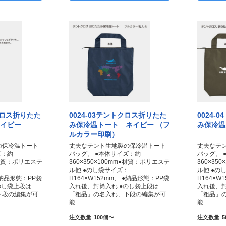
トクロス折りたた
0024-03テントクロス折りたた
0024-
ネイビー
み保冷温トート ネイビー （フ
み保冷温
ルカラー印刷）
の保冷温トート
丈夫なテント生地製の保冷温トート
丈夫なテ
ズ：約
バッグ。 ●本体サイズ：約
バッグ。 
m●材質：ポリエステ
360×350×100mm●材質：ポリエステ
360×35
：
ル他 ●のし袋サイズ：
ル他 ●の
 ●納品形態：PP袋
H164×W152mm、 ●納品形態：PP袋
H164×W
のし袋上段は
入れ後、封筒入れ ●のし袋上段は
入れ後、封
下段の編集が可
「粗品」の名入れ、下段の編集が可
「粗品」
能
能
注文数量
100個〜
注文数量