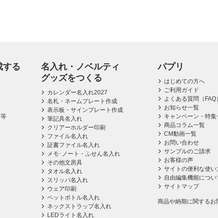
成する
名入れ・ノベルティ
パプリ
グッズをつくる
はじめての方へ
ご利用ガイド
カレンダー名入れ2027
よくある質問（FAQ
名札・ネームプレート作成
お知らせ一覧
表示板・サインプレート作成
ス等
キャンペーン・特集
筆記具名入れ
商品コラム一覧
クリアーホルダー印刷
CM動画一覧
ファイル名入れ
お問い合わせ
証書ファイル名入れ
サンプルのご請求
メモ･ノート・ふせん名入れ
お客様の声
その他文房具
サイトの便利な使い
タオル名入れ
自由編集機能につい
スリッパ名入れ
サイトマップ
ウェア印刷
ペットボトル名入れ
商品や納期に関するお
ネックストラップ名入れ
LEDライト名入れ