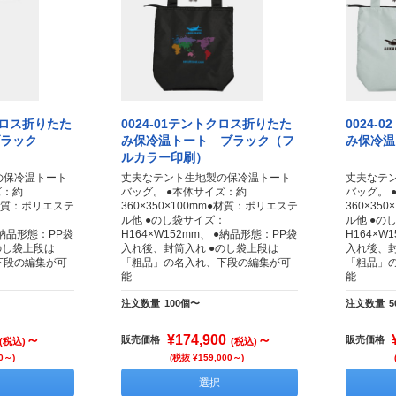
トクロス折りたた
0024-01テントクロス折りたた
0024-
ブラック
み保冷温トート ブラック（フ
み保冷温
ルカラー印刷）
の保冷温トート
丈夫なテント生地製の保冷温トート
丈夫なテ
ズ：約
バッグ。 ●本体サイズ：約
バッグ。 
m●材質：ポリエステ
360×350×100mm●材質：ポリエステ
360×35
：
ル他 ●のし袋サイズ：
ル他 ●の
 ●納品形態：PP袋
H164×W152mm、 ●納品形態：PP袋
H164×W
のし袋上段は
入れ後、封筒入れ ●のし袋上段は
入れ後、封
下段の編集が可
「粗品」の名入れ、下段の編集が可
「粗品」
能
能
注文数量
100個〜
注文数量
～
¥174,900
～
販売価格
販売価格
(税込)
(税込)
0～)
(税抜 ¥159,000～)
選択