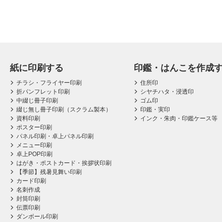
紙に印刷する
印鑑・はんこを作成
チラシ・フライヤー印刷
住所印
折パンフレット印刷
シヤチハタ・浸透印
中綴じ冊子印刷
ゴム印
綴じ無し冊子印刷（スクラム製本）
印鑑・実印
資料印刷
インク・朱肉・印鑑ケース等
ポスター印刷
パネル印刷・卓上パネル印刷
メニュー印刷
卓上POP印刷
はがき・ポストカード・挨拶状印刷
【季節】残暑見舞い印刷
カード印刷
名刺作成
封筒印刷
伝票印刷
ダンボール印刷