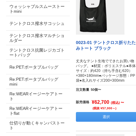
ウォッシャブルスムーストー
トmini
テントクロス撥水サコッシュ
テントクロス撥水マルチショ
ルダー
0023-01 テントクロス折りたた
みトート ブラック
テントクロス抗菌レジカゴト
ートバッグ
丈夫なテント生地でできたお買い物
バッグ。 ●材質：ポリエステル●本体
Re:PETポータブルバッグ
サイズ：約420（持ち手含む620）
×380×180mm●パッケージ形態：PP
Re:PETポータブルバッグ
袋●名入れサイズ200×300mm
mini
注文数量
50個〜
Re:WEARイージーケアトー
ト
¥62,700
～
販売価格
(税込)
Re:WEARイージーケアトー
(税抜 ¥57,000～)
トflat
選択
仕切りが動くキャンバストー
ト