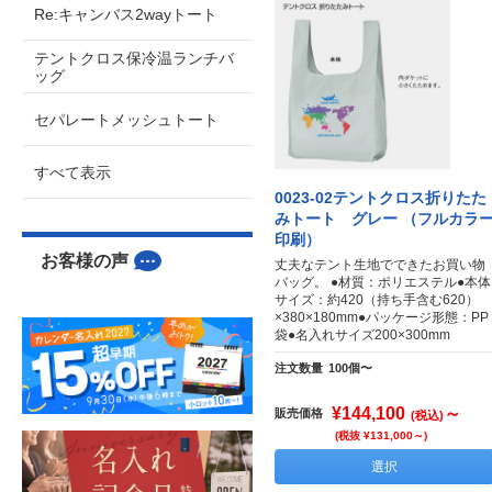
Re:キャンバス2wayトート
テントクロス保冷温ランチバ
ッグ
セパレートメッシュトート
すべて表示
0023-02テントクロス折りたた
みトート グレー （フルカラ
印刷）
お客様の声
丈夫なテント生地でできたお買い物
バッグ。 ●材質：ポリエステル●本体
サイズ：約420（持ち手含む620）
×380×180mm●パッケージ形態：PP
袋●名入れサイズ200×300mm
注文数量
100個〜
¥144,100
～
販売価格
(税込)
(税抜 ¥131,000～)
選択