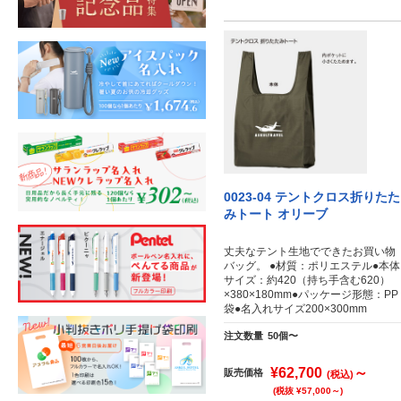
0023-04 テントクロス折りたた
みトート オリーブ
丈夫なテント生地でできたお買い物
バッグ。 ●材質：ポリエステル●本体
サイズ：約420（持ち手含む620）
×380×180mm●パッケージ形態：PP
袋●名入れサイズ200×300mm
注文数量
50個〜
¥62,700
～
販売価格
(税込)
(税抜 ¥57,000～)