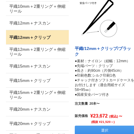
平織10mm＋2重リング＋伸縮
リール
平織12mm＋ナスカン
平織12mm＋クリップ
平織/12mm＋クリップ/ブラッ
平織12mm＋2重リング＋伸縮
リール
ク
●素材：ナイロン（紐幅：12mm）
平織15mm＋ナスカン
●先端パーツ：クリップ
●長さ：約90cm（片側45cm）
●印刷色数:シルク印刷1色
平織15mm＋クリップ
●チャック付きソフトカードケース
お付けします（適合用紙サイズ
58×95㎜）
平織15mm＋2重リング＋伸縮
●国産安全パーツ付き
リール
注文数量
20本〜
平織20mm＋ナスカン
¥23,672
～
販売価格
(税込)
(税抜 ¥21,520～)
平織20mm＋クリップ
選択