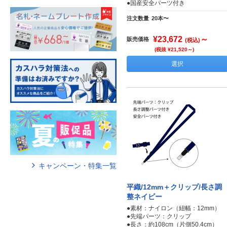
●国産安全パーツ付き
注文数量
20本〜
¥23,672
～
販売価格
(税込)
(税抜 ¥21,520～)
選択
キャンペーン・特集一覧
平織/12mm＋クリップ/長さ調
整ネイビー
●素材：ナイロン（紐幅：12mm）
●先端パーツ：クリップ
●長さ：約108cm（片側50.4cm）