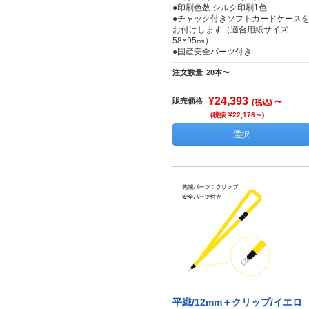
●印刷色数:シルク印刷1色
●チャック付きソフトカードケース
お付けします（適合用紙サイズ
58×95㎜）
●国産安全パーツ付き
注文数量
20本〜
¥24,393
～
販売価格
(税込)
(税抜 ¥22,176～)
選択
平織/12mm＋クリップ/イエロ