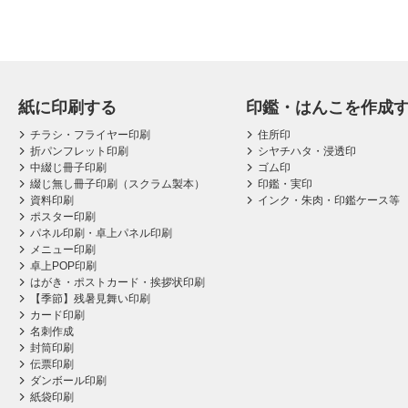
紙に印刷する
印鑑・はんこを作成
チラシ・フライヤー印刷
住所印
折パンフレット印刷
シヤチハタ・浸透印
中綴じ冊子印刷
ゴム印
綴じ無し冊子印刷（スクラム製本）
印鑑・実印
資料印刷
インク・朱肉・印鑑ケース等
ポスター印刷
パネル印刷・卓上パネル印刷
メニュー印刷
卓上POP印刷
はがき・ポストカード・挨拶状印刷
【季節】残暑見舞い印刷
カード印刷
名刺作成
封筒印刷
伝票印刷
ダンボール印刷
紙袋印刷