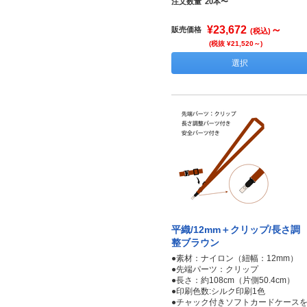
注文数量
20本〜
¥23,672
～
販売価格
(税込)
(税抜 ¥21,520～)
選択
平織/12mm＋クリップ/長さ調
整ブラウン
●素材：ナイロン（紐幅：12mm）
●先端パーツ：クリップ
●長さ：約108cm（片側50.4cm）
●印刷色数:シルク印刷1色
●チャック付きソフトカードケース