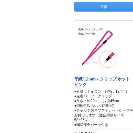
選択
平織/12mm＋クリップ/ホット
ピンク
●素材：ナイロン（紐幅：12mm）
●先端パーツ：クリップ
●長さ：約90cm（片側45cm）
●印刷色数:シルク印刷1色
●チャック付きソフトカードケース
お付けします（適合用紙サイズ
58×95㎜）
●国産安全パーツ付き