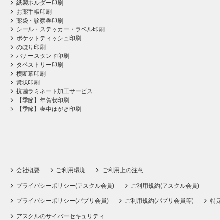
紙製ホルダー印刷
お薬手帳印刷
薬袋・診察券印刷
シール・ステッカー・ラベル印刷
ポケットティッシュ印刷
のぼり印刷
バナースタンド印刷
タペストリー印刷
横断幕印刷
賞状印刷
抗菌ラミネート加工サービス
【季節】年賀状印刷
【季節】喪中はがき印刷
会社概要
ご利用環境
ご利用上の注意
プライバシーポリシー(アスクル会員)
ご利用規約(アスクル会員)
プライバシーポリシー(パプリ会員)
ご利用規約(パプリ会員等)
特
アスクルのサイバーセキュリティ