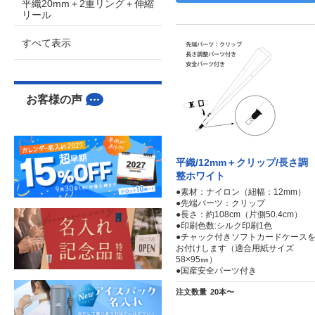
平織20mm＋2重リング＋伸縮
リール
すべて表示
お客様の声
平織/12mm＋クリップ/長さ調
整ホワイト
●素材：ナイロン（紐幅：12mm）
●先端パーツ：クリップ
●長さ：約108cm（片側50.4cm）
●印刷色数:シルク印刷1色
●チャック付きソフトカードケース
お付けします（適合用紙サイズ
58×95㎜）
●国産安全パーツ付き
注文数量
20本〜