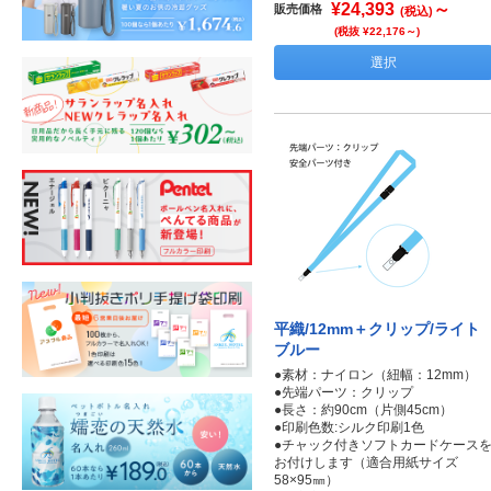
¥24,393
～
販売価格
(税込)
(税抜 ¥22,176～)
選択
平織/12mm＋クリップ/ライト
ブルー
●素材：ナイロン（紐幅：12mm）
●先端パーツ：クリップ
●長さ：約90cm（片側45cm）
●印刷色数:シルク印刷1色
●チャック付きソフトカードケース
お付けします（適合用紙サイズ
58×95㎜）