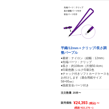
平織/12mm＋クリップ/長さ調
整パープル
●素材：ナイロン（紐幅：12mm）
●先端パーツ：クリップ
●長さ：約108cm（片側50.4cm）
●印刷色数:シルク印刷1色
●チャック付きソフトカードケース
お付けします（適合用紙サイズ
58×95㎜）
●国産安全パーツ付き
注文数量
20本〜
¥24,393
～
販売価格
(税込)
(税抜 ¥22,176～)