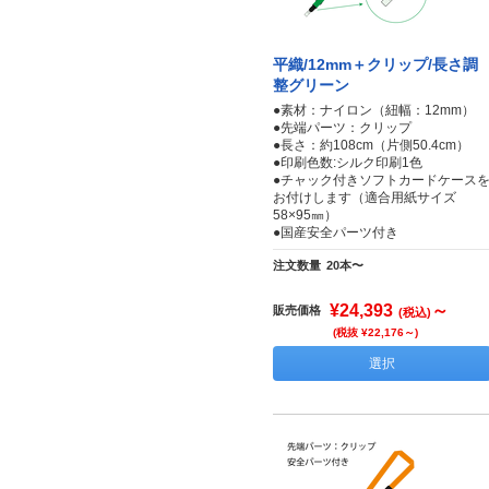
平織/12mm＋クリップ/長さ調
整グリーン
●素材：ナイロン（紐幅：12mm）
●先端パーツ：クリップ
●長さ：約108cm（片側50.4cm）
●印刷色数:シルク印刷1色
●チャック付きソフトカードケース
お付けします（適合用紙サイズ
58×95㎜）
●国産安全パーツ付き
注文数量
20本〜
¥24,393
～
販売価格
(税込)
(税抜 ¥22,176～)
選択