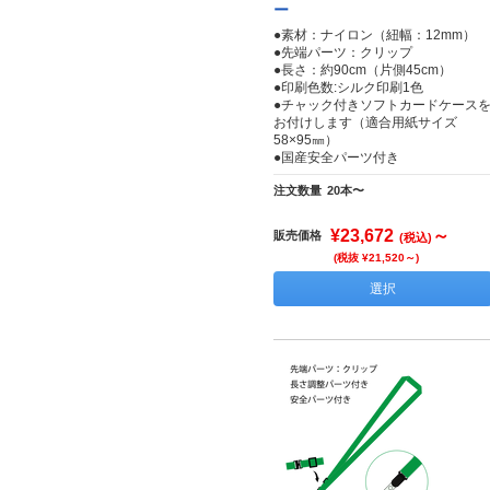
ー
●素材：ナイロン（紐幅：12mm）
●先端パーツ：クリップ
●長さ：約90cm（片側45cm）
●印刷色数:シルク印刷1色
●チャック付きソフトカードケース
お付けします（適合用紙サイズ
58×95㎜）
●国産安全パーツ付き
注文数量
20本〜
¥23,672
～
販売価格
(税込)
(税抜 ¥21,520～)
選択