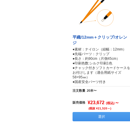
平織/12mm＋クリップ/オレン
ジ
●素材：ナイロン（紐幅：12mm）
●先端パーツ：クリップ
●長さ：約90cm（片側45cm）
●印刷色数:シルク印刷1色
●チャック付きソフトカードケース
お付けします（適合用紙サイズ
58×95㎜）
●国産安全パーツ付き
注文数量
20本〜
¥23,672
～
販売価格
(税込)
(税抜 ¥21,520～)
選択