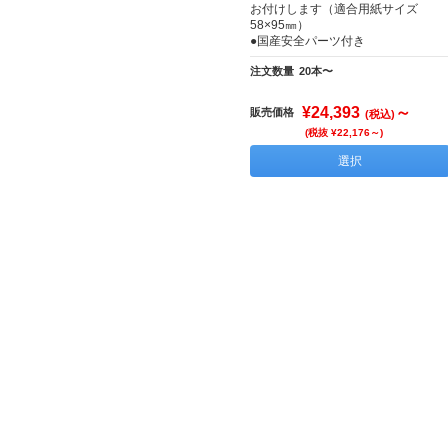
お付けします（適合用紙サイズ
58×95㎜）
●国産安全パーツ付き
注文数量
20本〜
¥24,393
～
販売価格
(税込)
(税抜 ¥22,176～)
選択