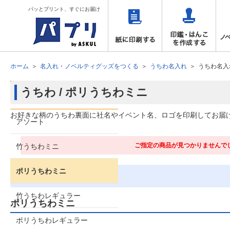
パッとプリント、すぐにお届け
ホーム
名入れ・ノベルティグッズをつくる
うちわ名入れ
うちわ名入
うちわ / ポリうちわミニ
商品タイプで絞り込む
お好きな柄のうちわ裏面に社名やイベント名、ロゴを印刷してお届け
アソート
ご指定の商品が見つかりませんで
竹うちわミニ
ポリうちわミニ
全0件
竹うちわレギュラー
ポリうちわミニ
ポリうちわレギュラー