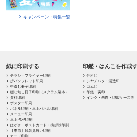
キャンペーン・特集一覧
紙に印刷する
印鑑・はんこを作成
チラシ・フライヤー印刷
住所印
折パンフレット印刷
シヤチハタ・浸透印
中綴じ冊子印刷
ゴム印
綴じ無し冊子印刷（スクラム製本）
印鑑・実印
資料印刷
インク・朱肉・印鑑ケース等
ポスター印刷
パネル印刷・卓上パネル印刷
メニュー印刷
卓上POP印刷
はがき・ポストカード・挨拶状印刷
【季節】残暑見舞い印刷
カード印刷