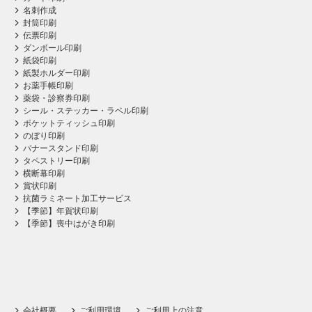
名刺作成
封筒印刷
伝票印刷
ダンボール印刷
紙袋印刷
紙製ホルダー印刷
お薬手帳印刷
薬袋・診察券印刷
シール・ステッカー・ラベル印刷
ポケットティッシュ印刷
のぼり印刷
バナースタンド印刷
タペストリー印刷
横断幕印刷
賞状印刷
抗菌ラミネート加工サービス
【季節】年賀状印刷
【季節】喪中はがき印刷
会社概要
ご利用環境
ご利用上の注意