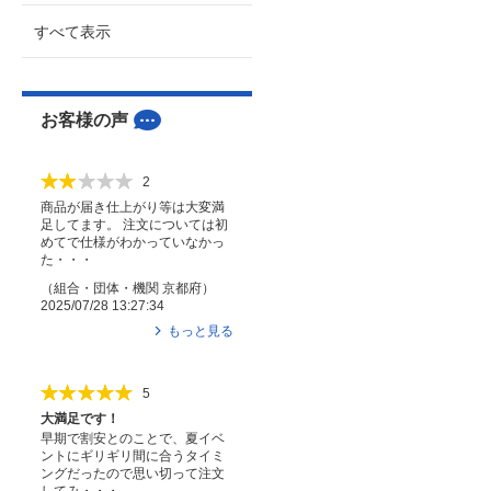
すべて表示
お客様の声
2
商品が届き仕上がり等は大変満
足してます。 注文については初
めてで仕様がわかっていなかっ
た・・・
（
組合・団体・機関
京都府
）
2025/07/28 13:27:34
もっと見る
5
大満足です！
早期で割安とのことで、夏イベ
ントにギリギリ間に合うタイミ
ングだったので思い切って注文