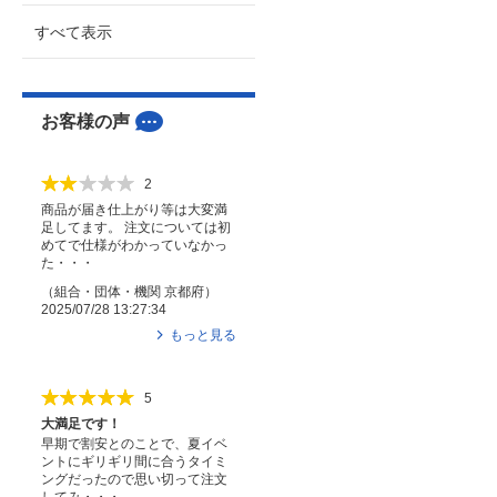
すべて表示
お客様の声
2
商品が届き仕上がり等は大変満
足してます。 注文については初
めてで仕様がわかっていなかっ
た・・・
（
組合・団体・機関
京都府
）
2025/07/28 13:27:34
もっと見る
5
大満足です！
早期で割安とのことで、夏イベ
ントにギリギリ間に合うタイミ
ングだったので思い切って注文