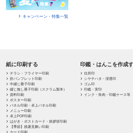
キャンペーン・特集一覧
紙に印刷する
印鑑・はんこを作成
チラシ・フライヤー印刷
住所印
折パンフレット印刷
シヤチハタ・浸透印
中綴じ冊子印刷
ゴム印
綴じ無し冊子印刷（スクラム製本）
印鑑・実印
資料印刷
インク・朱肉・印鑑ケース等
ポスター印刷
パネル印刷・卓上パネル印刷
メニュー印刷
卓上POP印刷
はがき・ポストカード・挨拶状印刷
【季節】残暑見舞い印刷
カード印刷