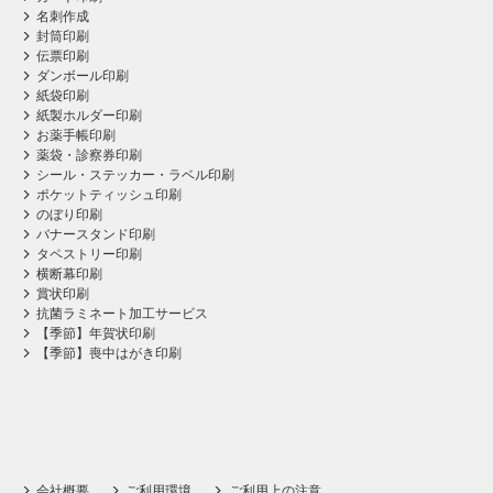
名刺作成
封筒印刷
伝票印刷
ダンボール印刷
紙袋印刷
紙製ホルダー印刷
お薬手帳印刷
薬袋・診察券印刷
シール・ステッカー・ラベル印刷
ポケットティッシュ印刷
のぼり印刷
バナースタンド印刷
タペストリー印刷
横断幕印刷
賞状印刷
抗菌ラミネート加工サービス
【季節】年賀状印刷
【季節】喪中はがき印刷
会社概要
ご利用環境
ご利用上の注意