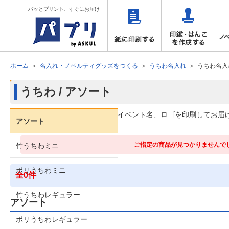
パッとプリント、すぐにお届け
ホーム
名入れ・ノベルティグッズをつくる
うちわ名入れ
うちわ名入
うちわ / アソート
商品タイプで絞り込む
お好きな柄のうちわ裏面に社名やイベント名、ロゴを印刷してお届け
アソート
ご指定の商品が見つかりませんで
竹うちわミニ
ポリうちわミニ
全0件
竹うちわレギュラー
アソート
ポリうちわレギュラー