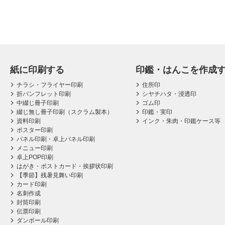
紙に印刷する
印鑑・はんこを作成
チラシ・フライヤー印刷
住所印
折パンフレット印刷
シヤチハタ・浸透印
中綴じ冊子印刷
ゴム印
綴じ無し冊子印刷（スクラム製本）
印鑑・実印
資料印刷
インク・朱肉・印鑑ケース等
ポスター印刷
パネル印刷・卓上パネル印刷
メニュー印刷
卓上POP印刷
はがき・ポストカード・挨拶状印刷
【季節】残暑見舞い印刷
カード印刷
名刺作成
封筒印刷
伝票印刷
ダンボール印刷