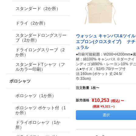
スタンダード（2か所）
ドライ（2か所）
スタンダードロングスリー
ウォッシュ キャンバス&ツイル
ブ（2か所）
エプロン(クロスタイプ) ナチ
ュラル
ドライロングスリーブ（2
か所）
●印刷可能範囲：W200×H200mm●
材：綿100% キャンバス ※ダークイ
スタンダードTシャツ（フ
ンディゴ:綿90%・レーヨン10% デ
ルカラー印刷）
ム●サイズ：92/巾:70/テープ寸
法:160cm (ポケット 丈:24.5/
巾:33cm)
ポロシャツ
注文数量
1枚〜
ポロシャツ（1か所）
¥10,253
～
販売価格
(税込)
(税抜 ¥9,321～)
ポロシャツ ポケット付（1
か所）
選択
ドライポロシャツ（1か
所）