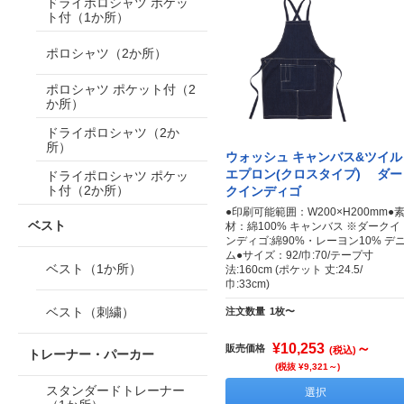
ドライポロシャツ ポケッ
ト付（1か所）
ポロシャツ（2か所）
ポロシャツ ポケット付（2
か所）
ドライポロシャツ（2か
所）
ウォッシュ キャンバス&ツイル
エプロン(クロスタイプ) ダー
ドライポロシャツ ポケッ
ト付（2か所）
クインディゴ
●印刷可能範囲：W200×H200mm●
ベスト
材：綿100% キャンバス ※ダークイ
ンディゴ:綿90%・レーヨン10% デ
ム●サイズ：92/巾:70/テープ寸
ベスト（1か所）
法:160cm (ポケット 丈:24.5/
巾:33cm)
ベスト（刺繍）
注文数量
1枚〜
¥10,253
～
販売価格
(税込)
トレーナー・パーカー
(税抜 ¥9,321～)
スタンダードトレーナー
選択