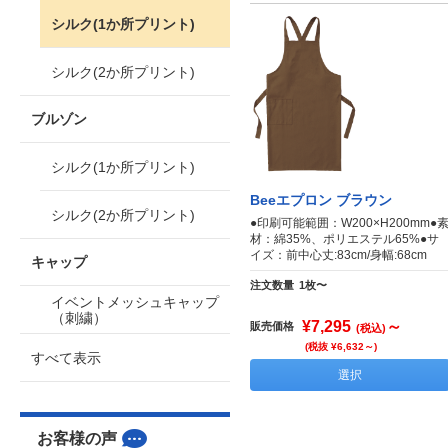
シルク(1か所プリント)
シルク(2か所プリント)
ブルゾン
シルク(1か所プリント)
Beeエプロン ブラウン
シルク(2か所プリント)
●印刷可能範囲：W200×H200mm●
材：綿35%、ポリエステル65%●サ
イズ：前中心丈:83cm/身幅:68cm
キャップ
注文数量
1枚〜
イベントメッシュキャップ
（刺繍）
¥7,295
～
販売価格
(税込)
(税抜 ¥6,632～)
すべて表示
選択
お客様の声