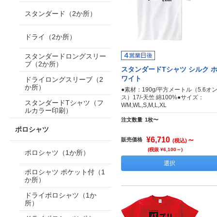
スタンダード（2か所）
ドライ（2か所）
スタンダードロングスリー
ブ（2か所）
スタンダードTシャツ シルク 
ワイト
ドライロングスリーブ（2
か所）
●素材：190g/平方メートル（5.6オ
ス）17/-天竺 綿100%●サイズ：
スタンダードTシャツ（フ
WM,WL,S,M,L,XL
ルカラー印刷）
注文数量
1枚〜
ポロシャツ
¥6,710
～
販売価格
(税込)
(税抜 ¥6,100～)
ポロシャツ（1か所）
選択
ポロシャツ ポケット付（1
か所）
ドライポロシャツ（1か
所）