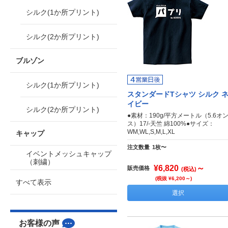
シルク(1か所プリント)
シルク(2か所プリント)
ブルゾン
シルク(1か所プリント)
スタンダードTシャツ シルク 
イビー
シルク(2か所プリント)
●素材：190g/平方メートル（5.6オ
ス）17/-天竺 綿100%●サイズ：
WM,WL,S,M,L,XL
キャップ
注文数量
1枚〜
イベントメッシュキャップ
（刺繍）
¥6,820
～
販売価格
(税込)
(税抜 ¥6,200～)
すべて表示
選択
お客様の声