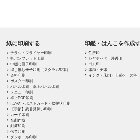
紙に印刷する
印鑑・はんこを作成
チラシ・フライヤー印刷
住所印
折パンフレット印刷
シヤチハタ・浸透印
中綴じ冊子印刷
ゴム印
綴じ無し冊子印刷（スクラム製本）
印鑑・実印
資料印刷
インク・朱肉・印鑑ケース等
ポスター印刷
パネル印刷・卓上パネル印刷
メニュー印刷
卓上POP印刷
はがき・ポストカード・挨拶状印刷
【季節】残暑見舞い印刷
カード印刷
名刺作成
封筒印刷
伝票印刷
ダンボール印刷