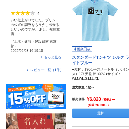
4
いい仕上がりでした。プリント
の位置の調整をもう少し出来る
といいのですが。 あと、複数枚
購・・・
（
土木・建設・建設資材
東京
都
）
2022/06/03 16:19:15
スタンダードTシャツ シルク 
もっと見る
イトブルー
●素材：190g/平方メートル（5.6オ
レビュー一覧（
1
件）
ス）17/-天竺 綿100%●サイズ：
WM,WL,S,M,L,XL
注文数量
1枚〜
¥6,820
～
販売価格
(税込)
(税抜 ¥6,200～)
選択