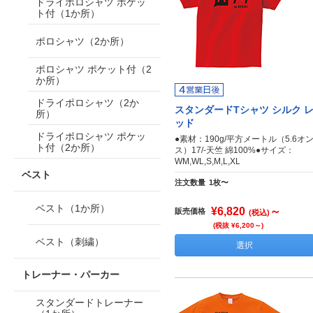
ドライポロシャツ ポケッ
ト付（1か所）
ポロシャツ（2か所）
ポロシャツ ポケット付（2
か所）
ドライポロシャツ（2か
スタンダードTシャツ シルク 
所）
ッド
ドライポロシャツ ポケッ
●素材：190g/平方メートル（5.6オ
ト付（2か所）
ス）17/-天竺 綿100%●サイズ：
WM,WL,S,M,L,XL
ベスト
注文数量
1枚〜
ベスト（1か所）
¥6,820
～
販売価格
(税込)
(税抜 ¥6,200～)
ベスト（刺繍）
選択
トレーナー・パーカー
スタンダードトレーナー