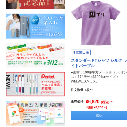
スタンダードTシャツ シルク 
イトパープル
●素材：190g/平方メートル（5.6オ
ス）17/-天竺 綿100%●サイズ：
WM,WL,S,M,L,XL
注文数量
1枚〜
¥6,820
～
販売価格
(税込)
(税抜 ¥6,200～)
選択