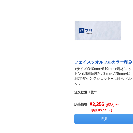
フェイスタオルフルカラー印刷
●サイズ/340mm×840mm●素材/コッ
トン●印刷領域/270mm×720mm●印
刷方法/インクジェット●印刷色/フル
カラー
注文数量
1枚〜
¥3,356
～
販売価格
(税込)
(税抜 ¥3,051～)
選択