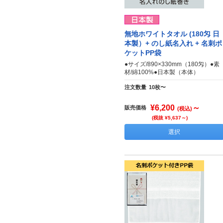
無地ホワイトタオル (180匁 日
本製）+ のし紙名入れ + 名刺ポ
ケットPP袋
●サイズ/890×330mm（180匁）●素
材/綿100%●日本製（本体）
注文数量
10枚〜
¥6,200
～
販売価格
(税込)
(税抜 ¥5,637～)
選択