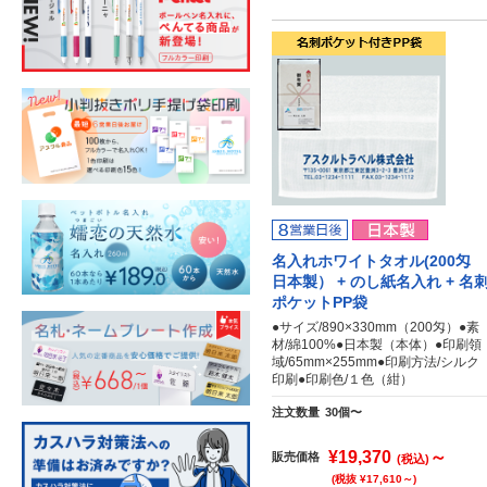
名入れホワイトタオル(200匁
日本製） + のし紙名入れ + 名
ポケットPP袋
●サイズ/890×330mm（200匁）●素
材/綿100%●日本製（本体）●印刷領
域/65mm×255mm●印刷方法/シルク
印刷●印刷色/１色（紺）
注文数量
30個〜
¥19,370
～
販売価格
(税込)
(税抜 ¥17,610～)