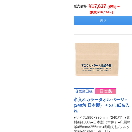
¥17,637
～
販売価格
(税込)
(税抜 ¥16,034～)
選択
名入れカラータオル ベージュ
(240匁 日本製） + のし紙名入
れ
●サイズ/890×330mm（240匁）●素
材/綿100%●日本製（本体）●印刷領
域/65mm×255mm●印刷方法/シルク
印刷●印刷色/１色（紺）