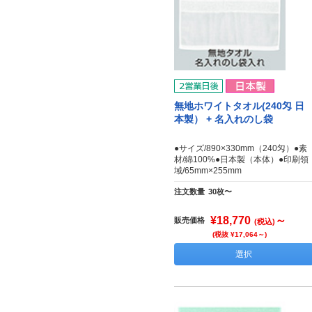
無地ホワイトタオル(240匁 日
本製） + 名入れのし袋
●サイズ/890×330mm（240匁）●素
材/綿100%●日本製（本体）●印刷領
域/65mm×255mm
注文数量
30枚〜
¥18,770
～
販売価格
(税込)
(税抜 ¥17,064～)
選択