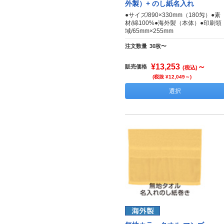
外製）+ のし紙名入れ
●サイズ/890×330mm（180匁）●素
材/綿100%●海外製（本体）●印刷領
域/65mm×255mm
注文数量
30枚〜
¥13,253
～
販売価格
(税込)
(税抜 ¥12,049～)
選択