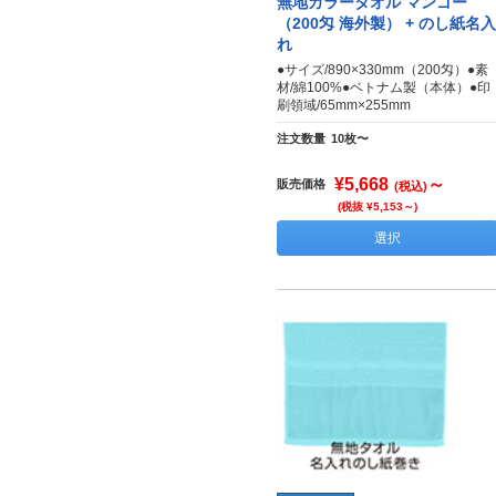
無地カラータオル マンゴー
（200匁 海外製） + のし紙名入
れ
●サイズ/890×330mm（200匁）●素
材/綿100%●ベトナム製（本体）●印
刷領域/65mm×255mm
注文数量
10枚〜
¥5,668
～
販売価格
(税込)
(税抜 ¥5,153～)
選択