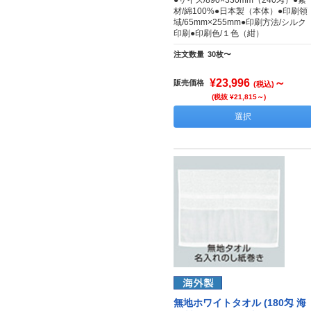
●サイズ/890×330mm（240匁）●素
材/綿100%●日本製（本体）●印刷領
域/65mm×255mm●印刷方法/シルク
印刷●印刷色/１色（紺）
注文数量
30枚〜
¥23,996
～
販売価格
(税込)
(税抜 ¥21,815～)
選択
無地ホワイトタオル (180匁 海