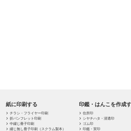
紙に印刷する
印鑑・はんこを作成
チラシ・フライヤー印刷
住所印
折パンフレット印刷
シヤチハタ・浸透印
中綴じ冊子印刷
ゴム印
綴じ無し冊子印刷（スクラム製本）
印鑑・実印