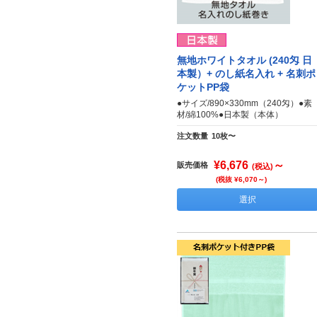
無地ホワイトタオル (240匁 日
本製）+ のし紙名入れ + 名刺ポ
ケットPP袋
●サイズ/890×330mm（240匁）●素
材/綿100%●日本製（本体）
注文数量
10枚〜
¥6,676
～
販売価格
(税込)
(税抜 ¥6,070～)
選択