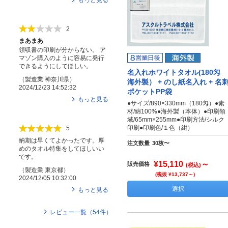
2
まあまあ
領収書の印刷が分からない。 ア
マゾン購入のように容易に発行
できるようにしてほしい。
名入れホワイトタオル(180匁
（
製造業
神奈川県
）
海外製） + のし紙名入れ + 名
2024/12/23 14:52:32
ポケットPP袋
もっと見る
●サイズ/890×330mm（180匁）●素
材/綿100%●海外製（本体）●印刷領
域/65mm×255mm●印刷方法/シルク
印刷●印刷色/１色（紺）
5
納期は早くてよかったです。厚
注文数量
30枚〜
めのタオル特集をしてほしいい
です。
¥15,110
～
販売価格
(税込)
（
製造業
東京都
）
(税抜 ¥13,737～)
2024/12/05 10:32:00
選択
もっと見る
レビュー一覧（
54
件）