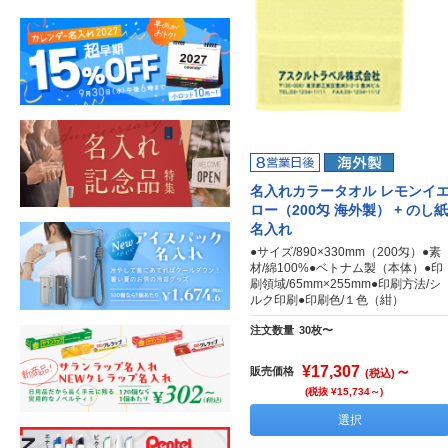
名入れカラータオル レモンイ
ロー（200匁 海外製） + のし紙
名入れ
●サイズ/890×330mm（200匁）●素
材/綿100%●ベトナム製（本体）●印
刷領域/65mm×255mm●印刷方法/シ
ルク印刷●印刷色/１色（紺）
注文数量
30枚〜
¥17,307
～
販売価格
(税込)
(税抜 ¥15,734～)
選択