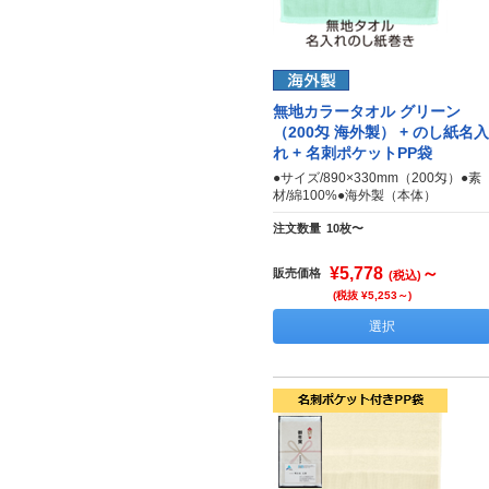
無地カラータオル グリーン
（200匁 海外製） + のし紙名入
れ + 名刺ポケットPP袋
●サイズ/890×330mm（200匁）●素
材/綿100%●海外製（本体）
注文数量
10枚〜
¥5,778
～
販売価格
(税込)
(税抜 ¥5,253～)
選択