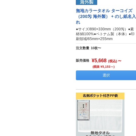
無地カラータオル ターコイズ
（200匁 海外製） + のし紙名入
れ
●サイズ/890×330mm（200匁）●素
材/綿100%●ベトナム製（本体）●印
刷領域/65mm×255mm
注文数量
10枚〜
¥5,668
～
販売価格
(税込)
(税抜 ¥5,153～)
選択