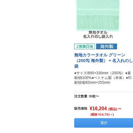
無地カラータオル グリーン
（200匁 海外製） + 名入れのし
袋
●サイズ/890×330mm（200匁）●素
材/綿100%●ベトナム製（本体）●印
刷領域/65mm×255mm
注文数量
30枚〜
¥16,204
～
販売価格
(税込)
(税抜 ¥14,731～)
選択