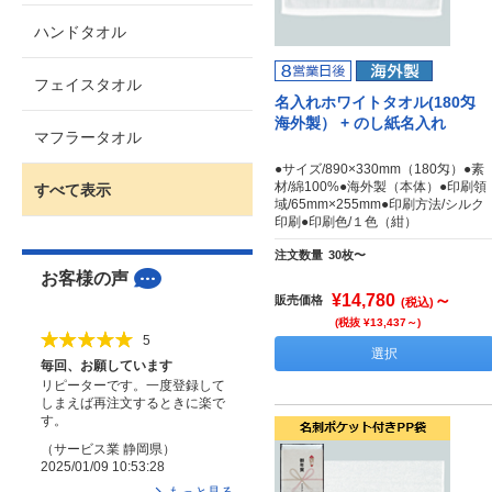
ハンドタオル
フェイスタオル
名入れホワイトタオル(180匁
海外製） + のし紙名入れ
マフラータオル
●サイズ/890×330mm（180匁）●素
材/綿100%●海外製（本体）●印刷領
すべて表示
域/65mm×255mm●印刷方法/シルク
印刷●印刷色/１色（紺）
注文数量
30枚〜
お客様の声
¥14,780
～
販売価格
(税込)
(税抜 ¥13,437～)
5
選択
毎回、お願しています
リピーターです。一度登録して
しまえば再注文するときに楽で
す。
（
サービス業
静岡県
）
2025/01/09 10:53:28
もっと見る