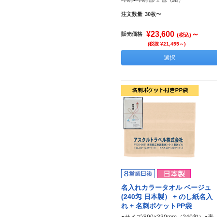
注文数量
30枚〜
¥23,600
～
販売価格
(税込)
(税抜 ¥21,455～)
選択
名入れカラータオル ベージュ
(240匁 日本製） + のし紙名入
れ + 名刺ポケットPP袋