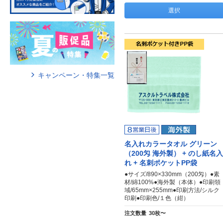
選択
キャンペーン・特集一覧
名入れカラータオル グリーン
（200匁 海外製） + のし紙名入
れ + 名刺ポケットPP袋
●サイズ/890×330mm（200匁）●素
材/綿100%●海外製（本体）●印刷領
域/65mm×255mm●印刷方法/シルク
印刷●印刷色/１色（紺）
注文数量
30枚〜