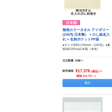
無地カラータオル アイボリー
(240匁 日本製） + のし紙名入
れ + 名刺ポケットPP袋
●サイズ/890×330mm（240匁）●素
材/綿100%●日本製（本体）
注文数量
30枚〜
¥17,376
～
販売価格
(税込)
(税抜 ¥15,797～)
選択