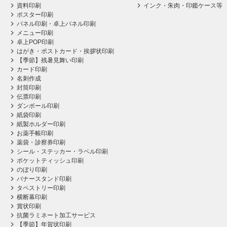
資料印刷
インク・朱肉・印鑑ケース等
ポスター印刷
パネル印刷・卓上パネル印刷
メニュー印刷
卓上POP印刷
はがき・ポストカード・挨拶状印刷
【季節】残暑見舞い印刷
カード印刷
名刺作成
封筒印刷
伝票印刷
ダンボール印刷
紙袋印刷
紙製ホルダー印刷
お薬手帳印刷
薬袋・診察券印刷
シール・ステッカー・ラベル印刷
ポケットティッシュ印刷
のぼり印刷
バナースタンド印刷
タペストリー印刷
横断幕印刷
賞状印刷
抗菌ラミネート加工サービス
【季節】年賀状印刷