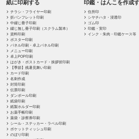
紙に印刷する
印鑑・はんこを作成
チラシ・フライヤー印刷
住所印
折パンフレット印刷
シヤチハタ・浸透印
中綴じ冊子印刷
ゴム印
綴じ無し冊子印刷（スクラム製本）
印鑑・実印
資料印刷
インク・朱肉・印鑑ケース等
ポスター印刷
パネル印刷・卓上パネル印刷
メニュー印刷
卓上POP印刷
はがき・ポストカード・挨拶状印刷
【季節】残暑見舞い印刷
カード印刷
名刺作成
封筒印刷
伝票印刷
ダンボール印刷
紙袋印刷
紙製ホルダー印刷
お薬手帳印刷
薬袋・診察券印刷
シール・ステッカー・ラベル印刷
ポケットティッシュ印刷
のぼり印刷