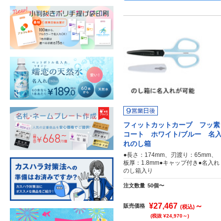
フィットカットカーブ フッ素
コート ホワイト/ブルー 名
れのし箱
●長さ：174mm、刃渡り：65mm、
板厚：1.8mm●キャップ付き●名入れ
のし箱入り
注文数量
50個〜
¥27,467
～
販売価格
(税込)
(税抜 ¥24,970～)