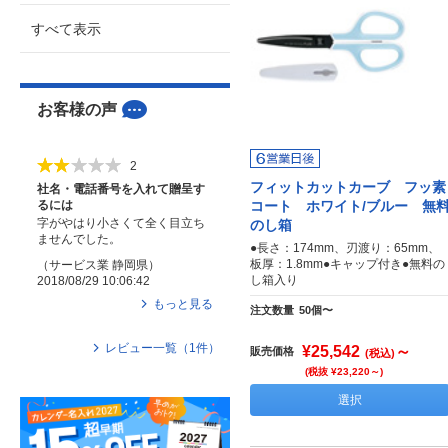
すべて表示
お客様の声
2
フィットカットカーブ フッ素
社名・電話番号を入れて贈呈す
るには
コート ホワイト/ブルー 無
字がやはり小さくて全く目立ち
のし箱
ませんでした。
●長さ：174mm、刃渡り：65mm、
板厚：1.8mm●キャップ付き●無料の
（
サービス業
静岡県
）
し箱入り
2018/08/29 10:06:42
もっと見る
注文数量
50個〜
レビュー一覧（
1
件）
¥25,542
～
販売価格
(税込)
(税抜 ¥23,220～)
選択