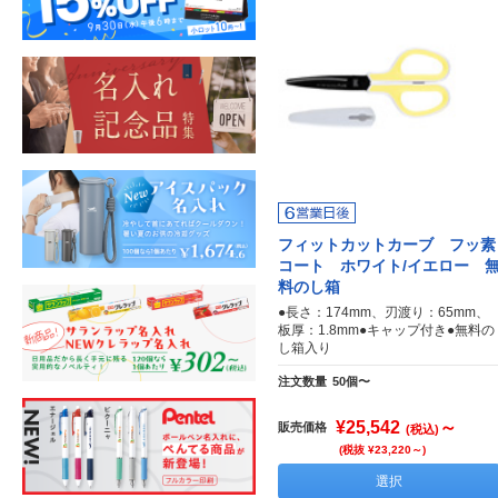
フィットカットカーブ フッ素
コート ホワイト/イエロー 
料のし箱
●長さ：174mm、刃渡り：65mm、
板厚：1.8mm●キャップ付き●無料の
し箱入り
注文数量
50個〜
¥25,542
～
販売価格
(税込)
(税抜 ¥23,220～)
選択