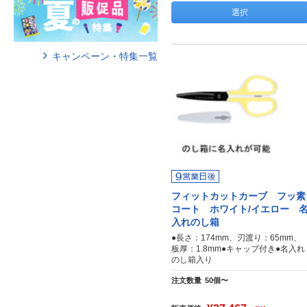
選択
キャンペーン・特集一覧
フィットカットカーブ フッ素
コート ホワイト/イエロー 
入れのし箱
●長さ：174mm、刃渡り：65mm、
板厚：1.8mm●キャップ付き●名入れ
のし箱入り
注文数量
50個〜