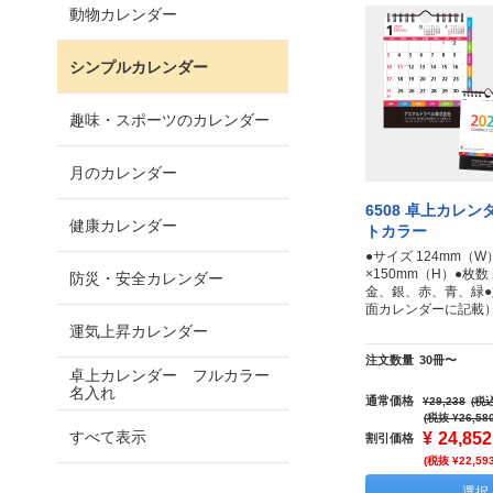
動物カレンダー
シンプルカレンダー
趣味・スポーツのカレンダー
月のカレンダー
6508 卓上カレン
健康カレンダー
トカラー
●サイズ 124mm（W
×150mm（H）●枚
防災・安全カレンダー
金、銀、赤、青、緑
面カレンダーに記載
運気上昇カレンダー
注文数量
30冊〜
卓上カレンダー フルカラー
名入れ
通常価格
¥29,238
(税込
(税抜 ¥26,58
すべて表示
¥
24,852
割引価格
(税抜 ¥22,59
選択