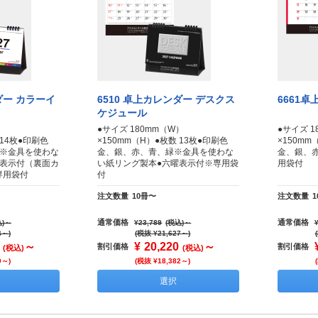
ダー カラーイ
6510 卓上カレンダー デスクス
6661
ケジュール
）
●サイズ 180mm（W）
●サイズ 1
数 14枚●印刷色
×150mm（H）●枚数 13枚●印刷色
×150m
●※金具を使わな
金、銀、赤、青、緑※金具を使わな
金、銀、
曜表示付（裏面カ
い紙リング製本●六曜表示付※専用袋
用袋付
専用袋付
付
注文数量
10冊〜
注文数量
通常価格
通常価格
)
～
¥23,789
(税込)
～
4～)
(税抜 ¥21,627～)
～
¥
20,220
～
割引価格
割引価格
(税込)
(税込)
9～)
(税抜 ¥18,382～)
選択