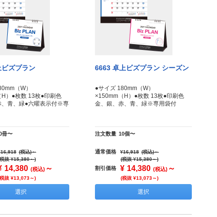
卓上ビズプラン
6663 卓上ビズプラン シーズン
80mm（W）
●サイズ 180mm（W）
m（H）●枚数 13枚●印刷色
×150mm（H）●枚数 13枚●印刷色
赤、青、緑●六曜表示付※専
金、銀、赤、青、緑※専用袋付
10冊〜
注文数量
10個〜
通常価格
¥16,918
(税込)
～
¥16,918
(税込)
～
(税抜 ¥15,380～)
(税抜 ¥15,380～)
¥
14,380
～
¥
14,380
～
割引価格
(税込)
(税込)
(税抜 ¥13,073～)
(税抜 ¥13,073～)
選択
選択