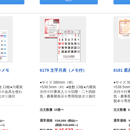
ンメモ
6179 文字月表（メモ付）
6181
）
●サイズ 380mm（W）
●サイズ 3
数 13枚●六曜表
×538.5mm（H）●枚数 13枚●六曜表
×538.5
示※金具を使わ
示付※行事表入り※旧暦・二十四節
示付※行
状ポリ袋付
気・農事暦表示※専用筒状ポリ袋付
気・農事
製本※専
注文数量
10冊〜
注文数量
通常価格
通常価格
)
～
¥18,268
(税込)
～
1～)
(税抜 ¥16,608～)