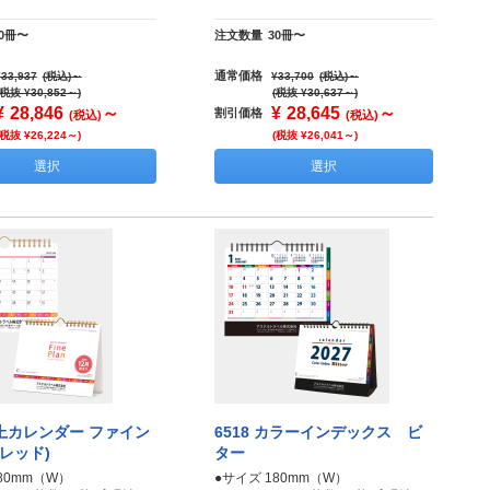
30冊〜
注文数量
30冊〜
通常価格
¥33,937
(税込)
～
¥33,700
(税込)
～
(税抜 ¥30,852～)
(税抜 ¥30,637～)
¥
28,846
～
¥
28,645
～
割引価格
(税込)
(税込)
(税抜 ¥26,224～)
(税抜 ¥26,041～)
選択
選択
卓上カレンダー ファイン
6518 カラーインデックス ビ
レッド)
ター
80mm（W）
●サイズ 180mm（W）