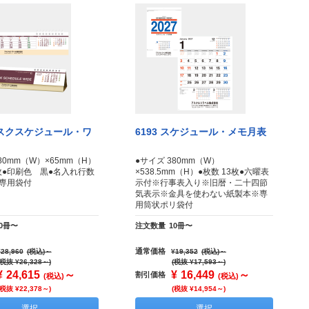
 デスクスケジュール・ワ
6193 スケジュール・メモ月表
80mm（W）×65mm（H）
●サイズ 380mm（W）
3枚●印刷色 黒●名入れ行数
×538.5mm（H）●枚数 13枚●六曜表
専用袋付
示付※行事表入り※旧暦・二十四節
気表示※金具を使わない紙製本※専
用筒状ポリ袋付
30冊〜
注文数量
10冊〜
通常価格
¥28,960
(税込)
～
¥19,352
(税込)
～
(税抜 ¥26,328～)
(税抜 ¥17,593～)
¥
24,615
～
¥
16,449
～
割引価格
(税込)
(税込)
(税抜 ¥22,378～)
(税抜 ¥14,954～)
選択
選択