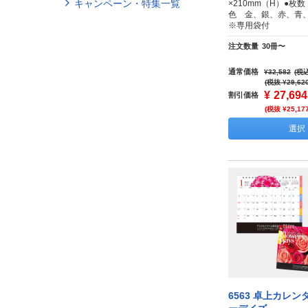
キャンペーン・特集一覧
×210mm（H）●枚数
色 金、銀、赤、青
※専用袋付
注文数量
30冊〜
通常価格
¥32,582
(税込
(税抜 ¥29,62
¥
27,694
割引価格
(税抜 ¥25,17
選択
6563 卓上カレン