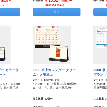
～
¥
15,527
～
割引価格
割引価格
(税込)
(税込)
4～)
(税抜 ¥14,116～)
選択
ダー カラーラ
6530 卓上カレンダー クリー
6560 
ート
ム・メモ卓上
プラン（
）
●サイズ 180mm（W）
●サイズ 1
 左7枚 右7枚●印
×148mm（H）●枚数 13枚●印刷色
×150m
青、緑※専用袋
金、銀、赤、青、緑※専用袋付
黒※専用
注文数量
30個〜
注文数量