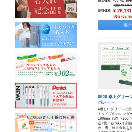
通常価格
¥30,743
(税込
(税抜 ¥27,94
¥
26,131
割引価格
(税抜 ¥23,75
選択
6526 卓上グリ
パレート
●優しいグリーンに
トタイプのカレンダ
180mm（W）×150
左7枚、右7枚●印刷
赤、青、緑※金具を