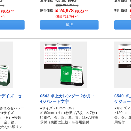
通常価格
通常価格
)
～
¥29,387
(税込)
～
9～)
(税抜 ¥26,716～)
～
¥
24,978
～
割引価格
割引価格
(税込)
(税込)
6～)
(税抜 ¥22,708～)
選択
ーンデイズ セ
6542 卓上カレンダー 2か月・
6540 
セパレート文字
ケジュー
癒されるセパレー
●サイズ 210mm（W）
●サイズ 2
ー●サイズ
×180mm（H）●枚数 右7枚 左7枚●
×180m
mm（H）●枚数
印刷色 金、銀、赤、青、緑●六曜表
金、銀、
色 金、銀、
示付（裏面に記載）※専用袋付
用袋付
使わない紙リン