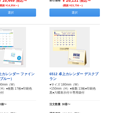
¥
16,449
～
¥
26,131
～
割引価格
(税込)
(税込)
(税抜 ¥14,954～)
(税抜 ¥23,756～)
選択
選択
卓上カレンダー ファイン
6512 卓上カレンダー デスクプ
ブルー）
ラン
80mm（W）
●サイズ 180mm（W）
m（H）●枚数 17枚●印刷色
×150mm（H）●枚数 13枚●印刷色
袋付
黒●六曜表示付※専用袋付
30個〜
注文数量
30冊〜