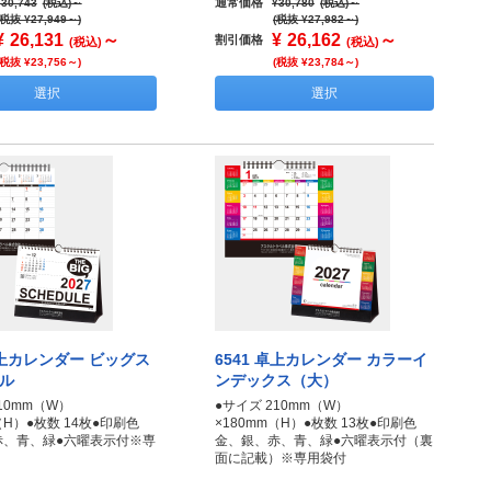
通常価格
¥30,743
(税込)
～
¥30,780
(税込)
～
(税抜 ¥27,949～)
(税抜 ¥27,982～)
¥
26,131
～
¥
26,162
～
割引価格
(税込)
(税込)
(税抜 ¥23,756～)
(税抜 ¥23,784～)
選択
選択
卓上カレンダー ビッグス
6541 卓上カレンダー カラーイ
ル
ンデックス（大）
10mm（W）
●サイズ 210mm（W）
m（H）●枚数 14枚●印刷色
×180mm（H）●枚数 13枚●印刷色
赤、青、緑●六曜表示付※専
金、銀、赤、青、緑●六曜表示付（裏
面に記載）※専用袋付