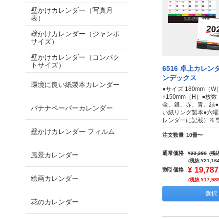
壁かけカレンダー（写真月
表）
壁かけカレンダー（ジャンボ
サイズ）
壁かけカレンダー（コンパク
トサイズ）
6516 卓上カレン
ンデックス
環境に良い紙製本カレンダー
●サイズ 180mm（W
×150mm（H）●枚
金、銀、赤、青、緑
バナナペーパーカレンダー
い紙リング製本●六
レンダーに記載）※
壁かけカレンダー フィルム
注文数量
10冊〜
通常価格
¥23,280
(税込
風景カレンダー
(税抜 ¥21,16
¥
19,787
割引価格
絵画カレンダー
(税抜 ¥17,98
選択
花のカレンダー