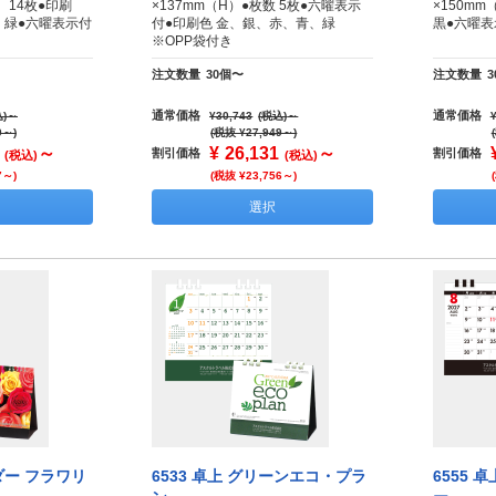
 14枚●印刷
×137mm（H）●枚数 5枚●六曜表示
×150m
、緑●六曜表示付
付●印刷色 金、銀、赤、青、緑
黒●六曜表
※OPP袋付き
注文数量
30個〜
注文数量
通常価格
通常価格
)
～
¥30,743
(税込)
～
0～)
(税抜 ¥27,949～)
～
¥
26,131
～
割引価格
割引価格
(税込)
(税込)
7～)
(税抜 ¥23,756～)
選択
ダー フラワリ
6533 卓上 グリーンエコ・プラ
6555 