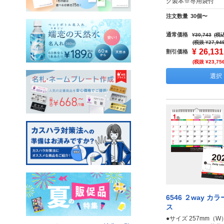
グ製本※専用袋付
注文数量
30個〜
通常価格
¥30,743
(税込
(税抜 ¥27,94
¥
26,131
割引価格
(税抜 ¥23,75
選択
6546 ２way 
ス
●サイズ 257mm（W