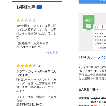
お客様の声
1
毎年利用しています。商品に関
しては大変満足しており、お客
様からも好評をいただいていま
す。 ・・・
（
医療機関・薬局
兵庫県
）
2025/12/22 18:07:21
もっと見る
6174 カラーライ
4
●サイズ 380mm（W
×538.5mm（H）●枚
クラフトのカレンダーを気に入
示付※二十四節気表
ってます。
ない紙製本※専用筒
時代はペーパーレスですが、カ
レンダーを使った営業を続けて
おります。紙の風合い、手作り
注文数量
10冊〜
のよう・・・
（
ＩＴ・情報・通信サービス
東
通常価格
¥26,885
(税込
京都
）
(税抜 ¥24,44
2025/10/02 11:36:03