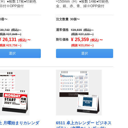
m（H）●枚数 17枚●印刷色
×150mm（H）●枚数 14枚●印刷色
示付※OPP袋付
金、銀、赤、青、緑※OPP袋付
30冊〜
注文数量
30個〜
通常価格
¥30,743
(税込)
～
¥29,835
(税込)
～
(税抜 ¥27,949～)
(税抜 ¥27,123～)
¥
26,131
～
¥
25,359
～
割引価格
(税込)
(税込)
(税抜 ¥23,756～)
(税抜 ¥23,054～)
選択
選択
卓上 月曜始まりカレンダ
6511 卓上カレンダー ビジネス