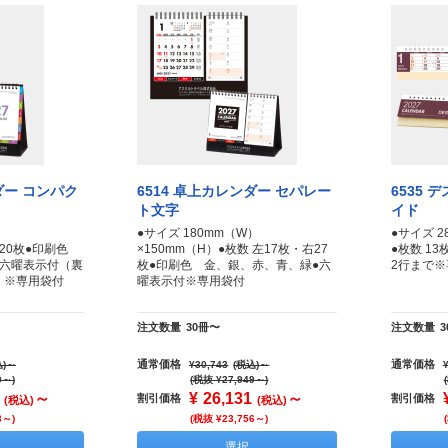
ダー コンパク
6514 卓上カレンダー セパレー
6535
ト文字
イド
）
●サイズ 180mm（W）
●サイズ 2
数 20枚●印刷色
×150mm（H）●枚数 左17枚・右27
●枚数 1
●六曜表示付（裏
枚●印刷色 金、銀、赤、青、緑●六
2行まで※
）※専用袋付
曜表示付※専用袋付
注文数量
30冊〜
注文数量
通常価格
通常価格
)
～
¥30,743
(税込)
～
0～)
(税抜 ¥27,949～)
～
¥
26,131
～
割引価格
割引価格
(税込)
(税込)
3～)
(税抜 ¥23,756～)
選択