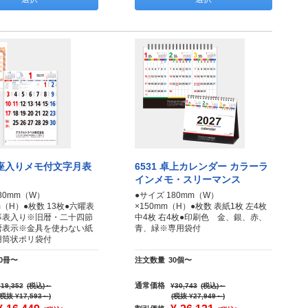
 星座入りメモ付文字月表
6531 卓上カレンダー カラーラ
インメモ・スリーマンス
80mm（W）
●サイズ 180mm（W）
mm（H）●枚数 13枚●六曜表
×150mm（H）●枚数 表紙1枚 左4枚
事表入り※旧暦・二十四節
中4枚 右4枚●印刷色 金、銀、赤、
暦表示※金具を使わない紙
青、緑※専用袋付
用筒状ポリ袋付
10冊〜
注文数量
30個〜
通常価格
¥19,352
(税込)
～
¥30,743
(税込)
～
(税抜 ¥17,593～)
(税抜 ¥27,949～)