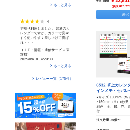
¥
22,851
割引価格
もっと見る
(税抜 ¥20,77
選択
4
早割り利用しました。 普通のカ
レンダーですが、カラーで見や
すく使いやすく差し上げて喜ば
れ・・・
（
ＩＴ・情報・通信サービス
東
京都
）
2025/09/18 14:29:38
もっと見る
レビュー一覧（
175
件）
6532 卓上カレン
インメモ・セパレ
●サイズ 180mm（W
×150mm（H）●枚数
刷色 金、銀、赤、
付
注文数量
30個〜