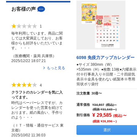
お客様の声
1
毎年利用しています。商品に関
しては大変満足しており、お客
様からも好評をいただいていま
す。 ・・・
（
医療機関・薬局
兵庫県
）
6098 免疫力アップカレンダー
2025/12/22 18:07:21
●サイズ 380mm（W）
もっと見る
×535mm（H）●枚数 13枚●六曜表示
付※行事表入り※旧暦・二十四節気
表示※金具を使わない紙製本※専用
筒状ポリ袋付
4
クラフトのカレンダーを気に入
注文数量
30冊〜
ってます。
時代はペーパーレスですが、カ
通常価格
¥34,807
(税込)
～
レンダーを使った営業を続けて
(税抜 ¥31,643～)
おります。紙の風合い、手作り
¥
29,585
～
割引価格
(税込)
のよう・・・
(税抜 ¥26,896～)
（
ＩＴ・情報・通信サービス
東
選択
京都
）
2025/10/02 11:36:03