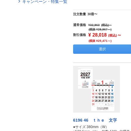
キャンペーン・特集一覧
注文数量
30冊〜
通常価格
¥32,963
(税込)
～
(税抜 ¥29,967～)
¥
28,018
～
割引価格
(税込)
(税抜 ¥25,471～)
選択
6196 46 ｔｈｅ 文字
●サイズ 380mm（W）