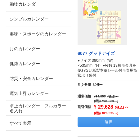
動物カレンダー
シンプルカレンダー
趣味・スポーツのカレンダー
月のカレンダー
6077 グッドデイズ
●サイズ 380mm（W）
健康カレンダー
×535mm（H）●枚数 13枚※金具を
使わない紙製本※シール付※専用筒
状ポリ袋付
防災・安全カレンダー
注文数量
30冊〜
運気上昇カレンダー
通常価格
¥34,857
(税込)
～
(税抜 ¥31,689～)
卓上カレンダー フルカラー
¥
29,628
～
割引価格
(税込)
名入れ
(税抜 ¥26,935～)
選択
すべて表示