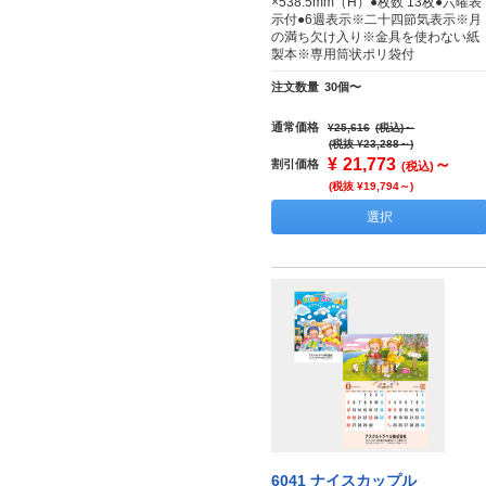
×538.5mm（H）●枚数 13枚●六曜表
示付●6週表示※二十四節気表示※月
の満ち欠け入り※金具を使わない紙
製本※専用筒状ポリ袋付
注文数量
30個〜
通常価格
¥25,616
(税込)
～
(税抜 ¥23,288～)
¥
21,773
～
割引価格
(税込)
(税抜 ¥19,794～)
選択
6041 ナイスカップル