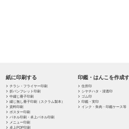
紙に印刷する
印鑑・はんこを作成
チラシ・フライヤー印刷
住所印
折パンフレット印刷
シヤチハタ・浸透印
中綴じ冊子印刷
ゴム印
綴じ無し冊子印刷（スクラム製本）
印鑑・実印
資料印刷
インク・朱肉・印鑑ケース等
ポスター印刷
パネル印刷・卓上パネル印刷
メニュー印刷
卓上POP印刷