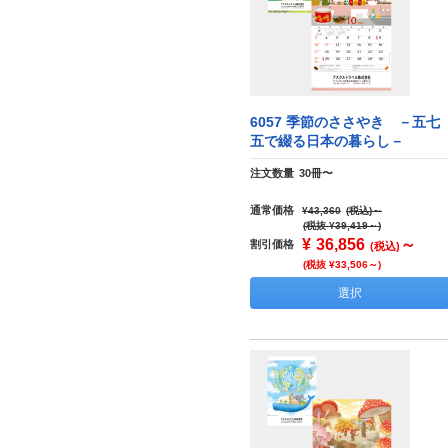
6057 季節のささやき －五七
五で綴る日本の暮らし－
注文数量
30冊〜
通常価格
¥43,360
(税込)
～
(税抜 ¥39,419～)
¥
36,856
～
割引価格
(税込)
(税抜 ¥33,506～)
選択