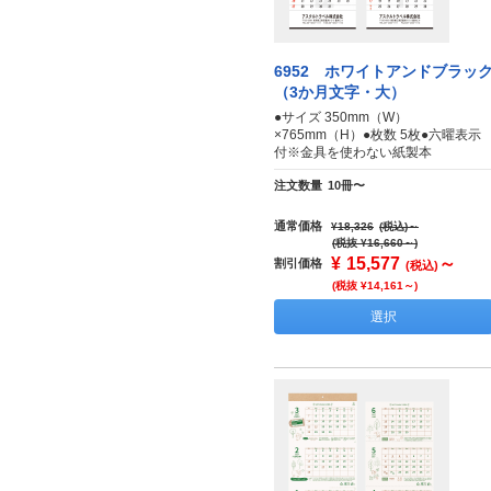
6952 ホワイトアンドブラッ
（3か月文字・大）
●サイズ 350mm（W）
×765mm（H）●枚数 5枚●六曜表示
付※金具を使わない紙製本
注文数量
10冊〜
通常価格
¥18,326
(税込)
～
(税抜 ¥16,660～)
¥
15,577
～
割引価格
(税込)
(税抜 ¥14,161～)
選択