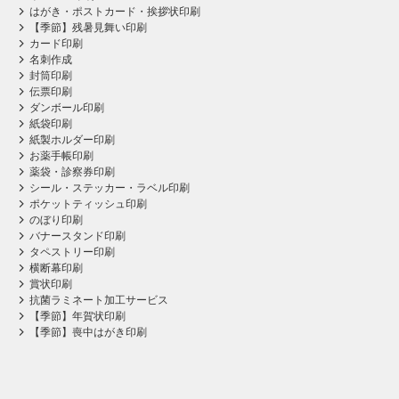
はがき・ポストカード・挨拶状印刷
【季節】残暑見舞い印刷
カード印刷
名刺作成
封筒印刷
伝票印刷
ダンボール印刷
紙袋印刷
紙製ホルダー印刷
お薬手帳印刷
薬袋・診察券印刷
シール・ステッカー・ラベル印刷
ポケットティッシュ印刷
のぼり印刷
バナースタンド印刷
タペストリー印刷
横断幕印刷
賞状印刷
抗菌ラミネート加工サービス
【季節】年賀状印刷
【季節】喪中はがき印刷