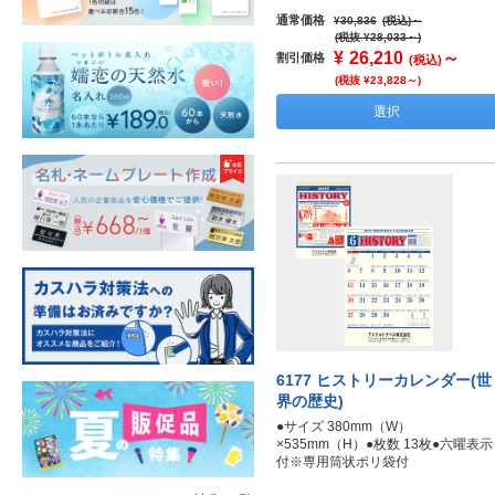
通常価格
¥30,836
(税込)
～
(税抜 ¥28,033～)
¥
26,210
～
割引価格
(税込)
(税抜 ¥23,828～)
選択
6177 ヒストリーカレンダー(世
界の歴史)
●サイズ 380mm（W）
×535mm（H）●枚数 13枚●六曜表示
付※専用筒状ポリ袋付