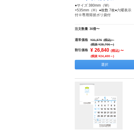
●サイズ 380mm（W）
×535mm（H）●枚数 7枚●六曜表示
付※専用筒状ポリ袋付
注文数量
30冊〜
通常価格
¥31,576
(税込)
～
(税抜 ¥28,706～)
¥
26,840
～
割引価格
(税込)
(税抜 ¥24,400～)
選択