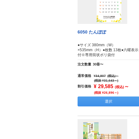
6050 たんぽぽ
●サイズ 380mm（W）
×535mm（H）●枚数 13枚●六曜表示
付※専用筒状ポリ袋付
注文数量
30冊〜
通常価格
¥34,807
(税込)
～
(税抜 ¥31,643～)
¥
29,585
～
割引価格
(税込)
(税抜 ¥26,896～)
選択