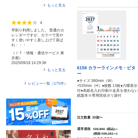
もっと見る
4
早割り利用しました。 普通のカ
レンダーですが、カラーで見や
すく使いやすく差し上げて喜ば
れ・・・
（
ＩＴ・情報・通信サービス
東
京都
）
2025/09/18 14:29:38
6158 カラーラインメモ・ビタ
もっと見る
ー
●サイズ 380mm（W）
レビュー一覧（
175
件）
×535mm（H）●枚数 13枚●六曜表示
付●表紙名入れ印刷※金具を使わな
紙製本※専用筒状ポリ袋付
注文数量
30個〜
通常価格
¥30,966
(税込)
～
(税抜 ¥28,151～)