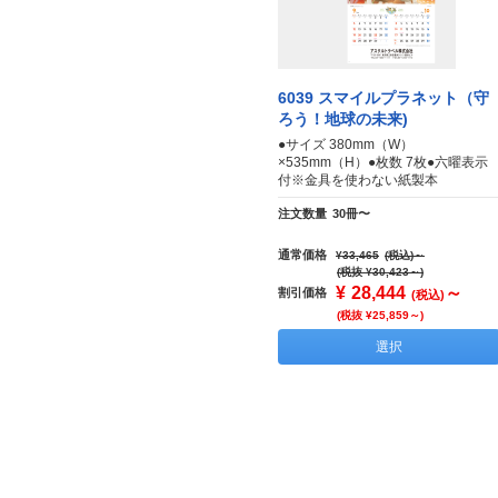
6039 スマイルプラネット（守
ろう！地球の未来)
●サイズ 380mm（W）
×535mm（H）●枚数 7枚●六曜表示
付※金具を使わない紙製本
注文数量
30冊〜
通常価格
¥33,465
(税込)
～
(税抜 ¥30,423～)
¥
28,444
～
割引価格
(税込)
(税抜 ¥25,859～)
選択