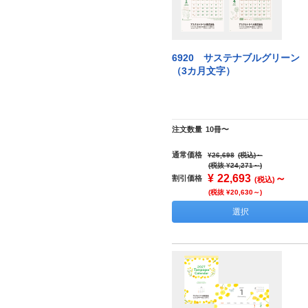
6920 サステナブルグリーン
（3カ月文字）
注文数量
10冊〜
通常価格
¥26,698
(税込)
～
(税抜 ¥24,271～)
¥
22,693
～
割引価格
(税込)
(税抜 ¥20,630～)
選択