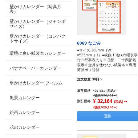
壁かけカレンダー（写真月
表）
壁かけカレンダー（ジャンボ
サイズ）
壁かけカレンダー（コンパク
トサイズ）
6069 なごみ
●サイズ 380mm（W）
環境に良い紙製本カレンダー
×535mm（H）●枚数 13枚●六曜表示
付※行事表入り※旧暦・二十四節気
表示※金具を使わない紙製本※専用
バナナペーパーカレンダー
筒状ポリ袋付
注文数量
30冊〜
壁かけカレンダー フィルム
通常価格
¥37,841
(税込)
～
(税抜 ¥34,401～)
風景カレンダー
¥
32,164
～
割引価格
(税込)
(税抜 ¥29,240～)
絵画カレンダー
選択
花のカレンダー