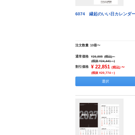
6074 縁起のいい日カレンダ
注文数量
10冊〜
通常価格
¥26,885
(税込)
～
(税抜 ¥24,441～)
¥
22,851
～
割引価格
(税込)
(税抜 ¥20,774～)
選択