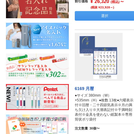
¥
26,320
～
割引価格
(税込)
(税抜 ¥23,928～)
選択
6169 月暦
●サイズ 380mm（W）
×535mm（H）●枚数 13枚●六曜表示
付※旧暦・二十四節気表示※月の満
ち欠け入り※大潮表記付※干満時刻
表付※金具を使わない紙製本※専用
筒状ポリ袋付
注文数量
30個〜